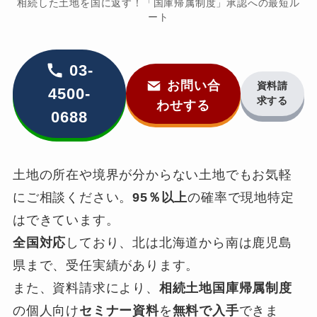
相続した土地を国に返す！「国庫帰属制度」承認への最短ル
ート
03-
お問い合
資料請
4500-
求する
わせする
0688
土地の所在や境界が分からない土地でもお気軽
にご相談ください。
95％以上
の確率で現地特定
はできています。
全国対応
しており、北は北海道から南は鹿児島
県まで、受任実績があります。
また、資料請求により、
相続土地国庫帰属制度
の個人向け
セミナー資料
を
無料で入手
できま