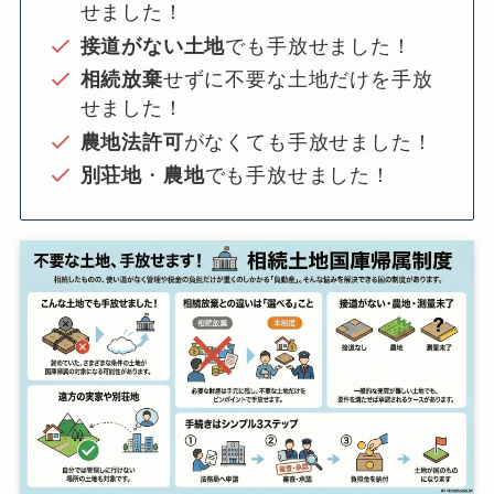
せました！
接道がない土地
でも手放せました！
相続放棄
せずに不要な土地だけを手放
せました！
農地法許可
がなくても手放せました！
別荘地
・
農地
でも手放せました！