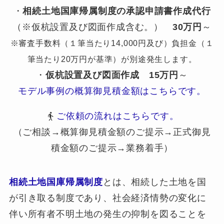
・
相続土地国庫帰属制度の承認申請書作成代行
（※仮杭設置及び図面作成含む。）
30万円
～
※審査手数料（１筆当たり14,000円及び）負担金（１
筆当たり20万円が基準）が別途発生します。
・
仮杭設置及び図面作成
15万円
～
モデル事例の概算御見積金額はこちらです。
ご依頼の流れはこちらです。
（ご相談→概算御見積金額のご提示→正式御見
積金額のご提示→業務着手）
相続土地国庫帰属制度
とは、相続した土地を国
が引き取る制度であり、社会経済情勢の変化に
伴い所有者不明土地の発生の抑制を図ることを