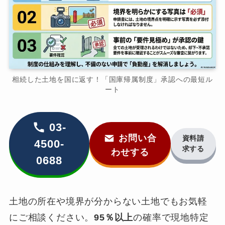
相続した土地を国に返す！「国庫帰属制度」承認への最短ル
ート
03-
お問い合
資料請
4500-
求する
わせする
0688
土地の所在や境界が分からない土地でもお気軽
にご相談ください。
95％以上
の確率で現地特定