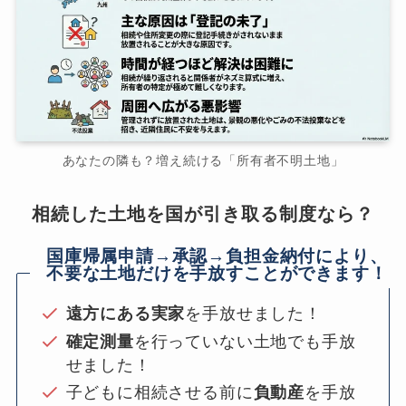
あなたの隣も？増え続ける「所有者不明土地」
相続した土地を国が引き取る制度なら？
国庫帰属申請→承認→負担金納付により、
不要な土地だけを手放すことができます！
遠方にある実家
を手放せました！
確定測量
を行っていない土地でも手放
せました！
子どもに相続させる前に
負動産
を手放