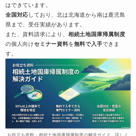
はできています。
全国対応
しており、北は北海道から南は鹿児島
県まで、受任実績があります。
また、資料請求により、
相続土地国庫帰属制度
の個人向け
セミナー資料
を
無料で入手
できま
す。
お役立ち資料：相続土地国庫帰属制度の解決ガイド 詳しく