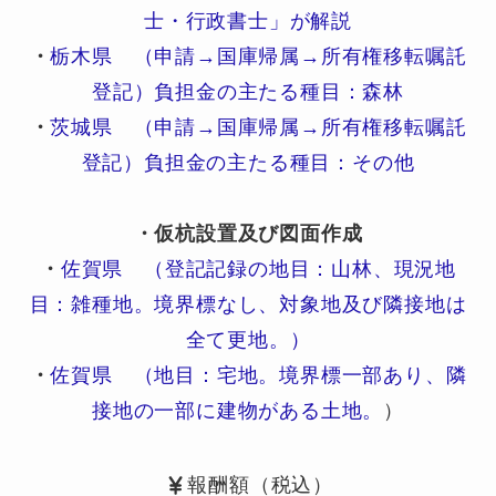
士・行政書士」が解説
・
栃木県 （申請→国庫帰属→所有権移転嘱託
登記）負担金の主たる種目：森林
・
茨城県 （申請→国庫帰属→所有権移転嘱託
登記）負担金の主たる種目：その他
・仮杭設置及び図面作成
・
佐賀県 （登記記録の地目：山林、現況地
目：雑種地。境界標なし、対象地及び隣接地は
全て更地。）
・
佐賀県 （地目：宅地。境界標一部あり、隣
接地の一部に建物がある土地。
）
報酬額（税込）