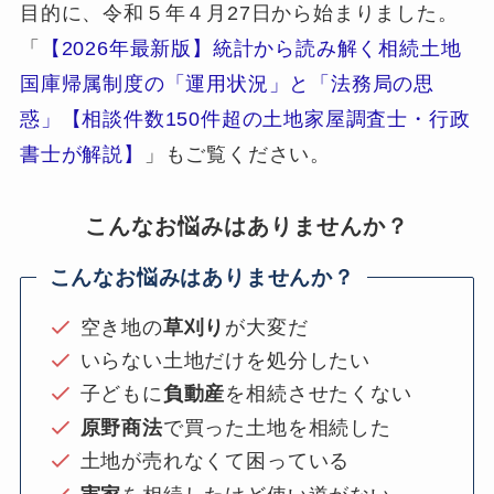
目的に、令和５年４月27日から始まりました。
「
【2026年最新版】統計から読み解く相続土地
国庫帰属制度の「運用状況」と「法務局の思
惑」【相談件数150件超の土地家屋調査士・行政
書士が解説】
」もご覧ください。
こんなお悩みはありませんか？
こんなお悩みはありませんか？
空き地の
草刈り
が大変だ
いらない土地だけを処分したい
子どもに
負動産
を相続させたくない
原野商法
で買った土地を相続した
土地が売れなくて困っている