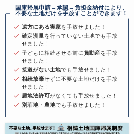
国庫帰属申請→承認→負担金納付により、
不要な土地だけを手放すことができます！
遠方にある実家
を手放せました！
確定測量
を行っていない土地でも手放
せました！
子どもに相続させる前に
負動産
を手放
せました！
接道がない土地
でも手放せました！
相続放棄
せずに不要な土地だけを手放
せました！
農地法許可
がなくても手放せました！
別荘地
・
農地
でも手放せました！