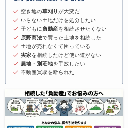
空き地の
草刈り
が大変だ
いらない土地だけを処分したい
子どもに
負動産
を相続させたくない
原野商法
で買った土地を相続した
土地が売れなくて困っている
実家
を相続したけど使い道がない
農地
・
別荘地
を手放したい
不動産買取を断られた