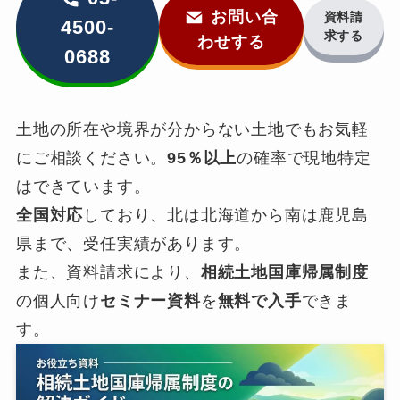
お問い合
資料請
4500-
求する
わせする
0688
土地の所在や境界が分からない土地でもお気軽
にご相談ください。
95％以上
の確率で現地特定
はできています。
全国対応
しており、北は北海道から南は鹿児島
県まで、受任実績があります。
また、資料請求により、
相続土地国庫帰属制度
の個人向け
セミナー資料
を
無料で入手
できま
す。