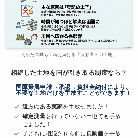
あなたの隣も？増え続ける「所有者不明土地」
相続した土地を国が引き取る制度なら？
国庫帰属申請→承認→負担金納付により、
不要な土地だけを手放すことができます！
遠方にある実家
を手放せました！
確定測量
を行っていない土地でも手放
せました！
子どもに相続させる前に
負動産
を手放