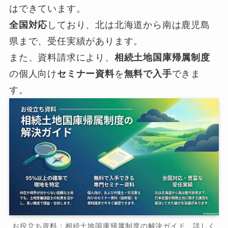
はできています。
全国対応
しており、北は北海道から南は鹿児島
県まで、受任実績があります。
また、資料請求により、
相続土地国庫帰属制度
の個人向け
セミナー資料
を
無料で入手
できま
す。
お役立ち資料：相続土地国庫帰属制度の解決ガイド 詳しく