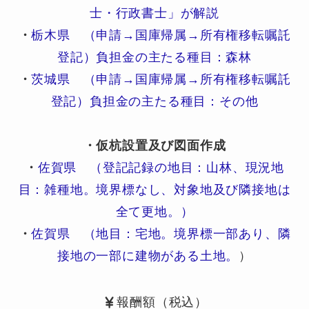
士・行政書士」が解説
・
栃木県 （申請→国庫帰属→所有権移転嘱託
登記）負担金の主たる種目：森林
・
茨城県 （申請→国庫帰属→所有権移転嘱託
登記）負担金の主たる種目：その他
・仮杭設置及び図面作成
・
佐賀県 （登記記録の地目：山林、現況地
目：雑種地。境界標なし、対象地及び隣接地は
全て更地。）
・
佐賀県 （地目：宅地。境界標一部あり、隣
接地の一部に建物がある土地。
）
報酬額（税込）