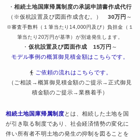
・
相続土地国庫帰属制度の承認申請書作成代行
（※仮杭設置及び図面作成含む。）
30万円
～
※審査手数料（１筆当たり14,000円及び）負担金（１
筆当たり20万円が基準）が別途発生します。
・
仮杭設置及び図面作成
15万円
～
モデル事例の概算御見積金額はこちらです。
ご依頼の流れはこちらです。
（ご相談→概算御見積金額のご提示→正式御見
積金額のご提示→業務着手）
相続土地国庫帰属制度
とは、相続した土地を国
が引き取る制度であり、社会経済情勢の変化に
伴い所有者不明土地の発生の抑制を図ることを