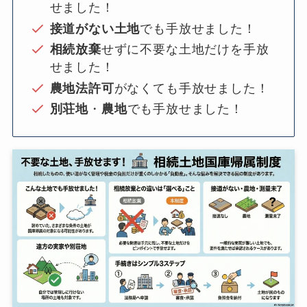
せました！
接道がない土地
でも手放せました！
相続放棄
せずに不要な土地だけを手放
せました！
農地法許可
がなくても手放せました！
別荘地
・
農地
でも手放せました！