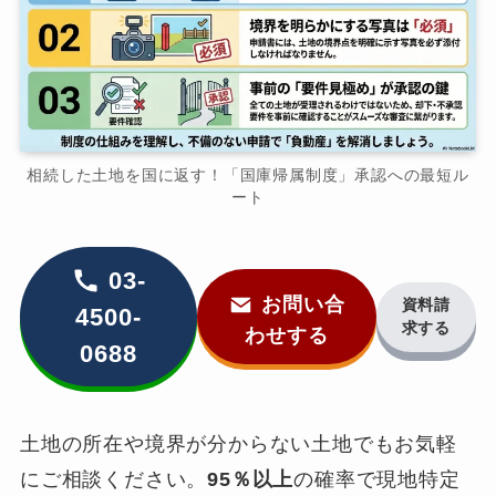
相続した土地を国に返す！「国庫帰属制度」承認への最短ル
ート
03-
お問い合
資料請
4500-
求する
わせする
0688
土地の所在や境界が分からない土地でもお気軽
にご相談ください。
95％以上
の確率で現地特定