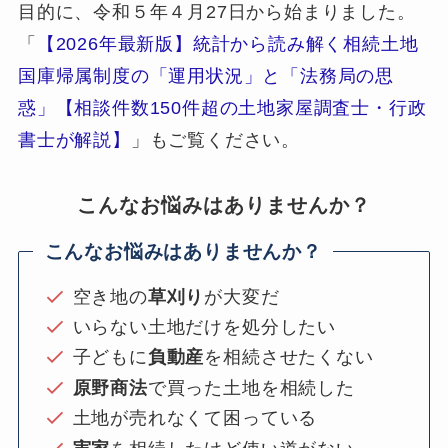
目的に、令和５年４月27日から始まりました。
「
【2026年最新版】統計から読み解く相続土地
国庫帰属制度の「運用状況」と「法務局の思
惑」【相談件数150件超の土地家屋調査士・行政
書士が解説】
」もご覧ください。
こんなお悩みはありませんか？
こんなお悩みはありませんか？
空き地の
草刈り
が大変だ
いらない土地だけを処分したい
子どもに
負動産
を相続させたくない
原野商法
で買った土地を相続した
土地が売れなくて困っている