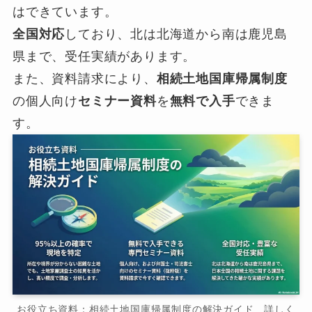
はできています。
全国対応
しており、北は北海道から南は鹿児島
県まで、受任実績があります。
また、資料請求により、
相続土地国庫帰属制度
の個人向け
セミナー資料
を
無料で入手
できま
す。
お役立ち資料：相続土地国庫帰属制度の解決ガイド 詳しく