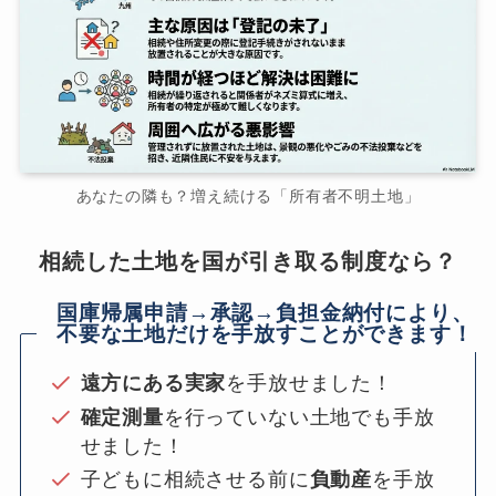
あなたの隣も？増え続ける「所有者不明土地」
相続した土地を国が引き取る制度なら？
国庫帰属申請→承認→負担金納付により、
不要な土地だけを手放すことができます！
遠方にある実家
を手放せました！
確定測量
を行っていない土地でも手放
せました！
子どもに相続させる前に
負動産
を手放