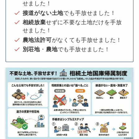
せました！
接道がない土地
でも手放せました！
相続放棄
せずに不要な土地だけを手放
せました！
農地法許可
がなくても手放せました！
別荘地
・
農地
でも手放せました！