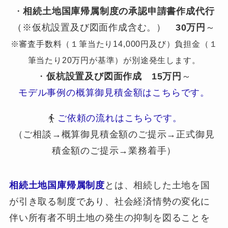
・
相続土地国庫帰属制度の承認申請書作成代行
（※仮杭設置及び図面作成含む。）
30万円
～
※審査手数料（１筆当たり14,000円及び）負担金（１
筆当たり20万円が基準）が別途発生します。
・
仮杭設置及び図面作成
15万円
～
モデル事例の概算御見積金額はこちらです。
ご依頼の流れはこちらです。
（ご相談→概算御見積金額のご提示→正式御見
積金額のご提示→業務着手）
相続土地国庫帰属制度
とは、相続した土地を国
が引き取る制度であり、社会経済情勢の変化に
伴い所有者不明土地の発生の抑制を図ることを