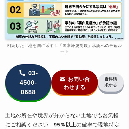
相続した土地を国に返す！「国庫帰属制度」承認への最短ル
ート
03-
お問い合
資料請
4500-
求する
わせする
0688
土地の所在や境界が分からない土地でもお気軽
にご相談ください。
95％以上
の確率で現地特定