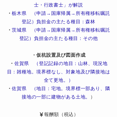
士・行政書士」が解説
・
栃木県 （申請→国庫帰属→所有権移転嘱託
登記）負担金の主たる種目：森林
・
茨城県 （申請→国庫帰属→所有権移転嘱託
登記）負担金の主たる種目：その他
・仮杭設置及び図面作成
・
佐賀県 （登記記録の地目：山林、現況地
目：雑種地。境界標なし、対象地及び隣接地は
全て更地。）
・
佐賀県 （地目：宅地。境界標一部あり、隣
接地の一部に建物がある土地。
）
報酬額（税込）