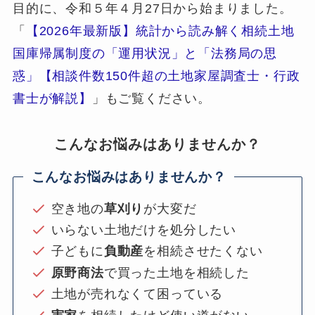
目的に、令和５年４月27日から始まりました。
「
【2026年最新版】統計から読み解く相続土地
国庫帰属制度の「運用状況」と「法務局の思
惑」【相談件数150件超の土地家屋調査士・行政
書士が解説】
」もご覧ください。
こんなお悩みはありませんか？
こんなお悩みはありませんか？
空き地の
草刈り
が大変だ
いらない土地だけを処分したい
子どもに
負動産
を相続させたくない
原野商法
で買った土地を相続した
土地が売れなくて困っている