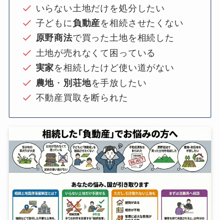
いらない土地だけを処分したい
子どもに
負動産
を相続させたくない
原野商法
で買った土地を相続した
土地が売れなくて困っている
実家
を相続したけど使い道がない
農地
・
別荘地
を手放したい
不動産買取を断られた