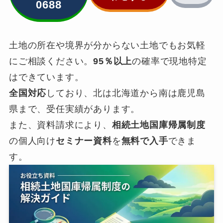
0688
土地の所在や境界が分からない土地でもお気軽
にご相談ください。
95％以上
の確率で現地特定
はできています。
全国対応
しており、北は北海道から南は鹿児島
県まで、受任実績があります。
また、資料請求により、
相続土地国庫帰属制度
の個人向け
セミナー資料
を
無料で入手
できま
す。