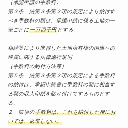
（承認申請の手数料）

第３条　法第３条第２項の規定により納付す
べき手数料の額は、承認申請に係る土地の一
筆ごとに
一万四千円
とする。
相続等により取得した土地所有権の国庫への
帰属に関する法律施行規則
（手数料の納付方法等）

第５条　法第３条第２項の規定による手数料
の納付は、承認申請書に手数料の額に相当す
る額の収入印紙を貼り付けてするものとす
る。

２　前項の
手数料は、これを納付した後にお
いては、返還しない。