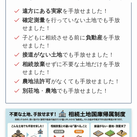
遠方にある実家
を手放せました！
確定測量
を行っていない土地でも手放
せました！
子どもに相続させる前に
負動産
を手放
せました！
接道がない土地
でも手放せました！
相続放棄
せずに不要な土地だけを手放
せました！
農地法許可
がなくても手放せました！
別荘地
・
農地
でも手放せました！