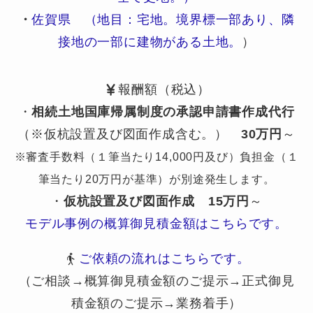
・
佐賀県 （地目：宅地。境界標一部あり、隣
接地の一部に建物がある土地。
）
報酬額（税込）
・
相続土地国庫帰属制度の承認申請書作成代行
（※仮杭設置及び図面作成含む。）
30万円
～
※審査手数料（１筆当たり14,000円及び）負担金（１
筆当たり20万円が基準）が別途発生します。
・
仮杭設置及び図面作成
15万円
～
モデル事例の概算御見積金額はこちらです。
ご依頼の流れはこちらです。
（ご相談→概算御見積金額のご提示→正式御見
積金額のご提示→業務着手）