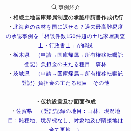
事例紹介
・相続土地国庫帰属制度の承認申請書作成代行
・
北海道の森林を国に返せる？過去最高難易度
の承認事例を「相談件数150件超の土地家屋調査
士・行政書士」が解説
・
栃木県 （申請→国庫帰属→所有権移転嘱託
登記）負担金の主たる種目：森林
・
茨城県 （申請→国庫帰属→所有権移転嘱託
登記）負担金の主たる種目：その他
・仮杭設置及び図面作成
・
佐賀県 （登記記録の地目：山林、現況地
目：雑種地。境界標なし、対象地及び隣接地は
全て更地。）