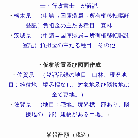
士・行政書士」が解説
・
栃木県 （申請→国庫帰属→所有権移転嘱託
登記）負担金の主たる種目：森林
・
茨城県 （申請→国庫帰属→所有権移転嘱託
登記）負担金の主たる種目：その他
・仮杭設置及び図面作成
・
佐賀県 （登記記録の地目：山林、現況地
目：雑種地。境界標なし、対象地及び隣接地は
全て更地。）
・
佐賀県 （地目：宅地。境界標一部あり、隣
接地の一部に建物がある土地。
）
報酬額（税込）