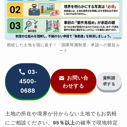
相続した土地を国に返す！「国庫帰属制度」承認への最短ル
ート
03-
お問い合
資料請
4500-
求する
わせする
0688
土地の所在や境界が分からない土地でもお気軽
にご相談ください。
95％以上
の確率で現地特定