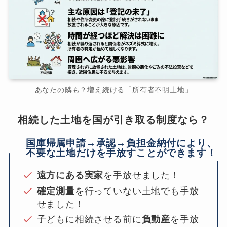
あなたの隣も？増え続ける「所有者不明土地」
相続した土地を国が引き取る制度なら？
国庫帰属申請→承認→負担金納付により、
不要な土地だけを手放すことができます！
遠方にある実家
を手放せました！
確定測量
を行っていない土地でも手放
せました！
子どもに相続させる前に
負動産
を手放