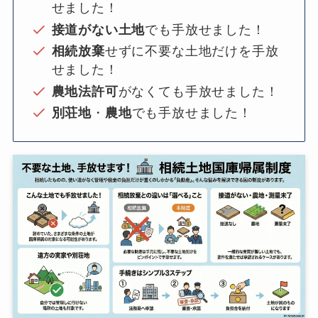
せました！
接道がない土地
でも手放せました！
相続放棄
せずに不要な土地だけを手放
せました！
農地法許可
がなくても手放せました！
別荘地
・
農地
でも手放せました！