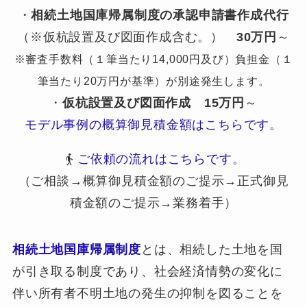
・
相続土地国庫帰属制度の承認申請書作成代行
（※仮杭設置及び図面作成含む。）
30万円
～
※審査手数料（１筆当たり14,000円及び）負担金（１
筆当たり20万円が基準）が別途発生します。
・
仮杭設置及び図面作成
15万円
～
モデル事例の概算御見積金額はこちらです。
ご依頼の流れはこちらです。
（ご相談→概算御見積金額のご提示→正式御見
積金額のご提示→業務着手）
相続土地国庫帰属制度
とは、相続した土地を国
が引き取る制度であり、社会経済情勢の変化に
伴い所有者不明土地の発生の抑制を図ることを