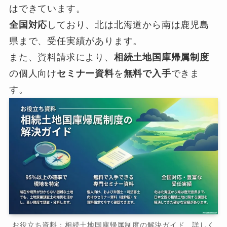
はできています。
全国対応
しており、北は北海道から南は鹿児島
県まで、受任実績があります。
また、資料請求により、
相続土地国庫帰属制度
の個人向け
セミナー資料
を
無料で入手
できま
す。
お役立ち資料：相続土地国庫帰属制度の解決ガイド 詳しく