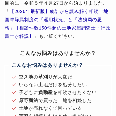
目的に、令和５年４月27日から始まりました。
「
【2026年最新版】統計から読み解く相続土地
国庫帰属制度の「運用状況」と「法務局の思
惑」【相談件数150件超の土地家屋調査士・行政
書士が解説】
」もご覧ください。
こんなお悩みはありませんか？
こんなお悩みはありませんか？
空き地の
草刈り
が大変だ
いらない土地だけを処分したい
子どもに
負動産
を相続させたくない
原野商法
で買った土地を相続した
土地が売れなくて困っている