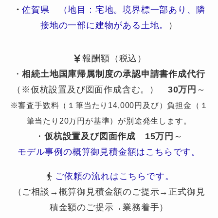
・
佐賀県 （地目：宅地。境界標一部あり、隣
接地の一部に建物がある土地。
）
報酬額（税込）
・
相続土地国庫帰属制度の承認申請書作成代行
（※仮杭設置及び図面作成含む。）
30万円
～
※審査手数料（１筆当たり14,000円及び）負担金（１
筆当たり20万円が基準）が別途発生します。
・
仮杭設置及び図面作成
15万円
～
モデル事例の概算御見積金額はこちらです。
ご依頼の流れはこちらです。
（ご相談→概算御見積金額のご提示→正式御見
積金額のご提示→業務着手）