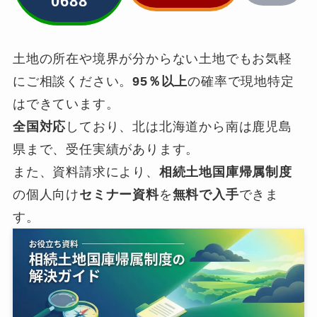
0688
土地の所在や境界が分からない土地でもお気軽
にご相談ください。
95％以上
の確率で現地特定
はできています。
全国対応
しており、北は北海道から南は鹿児島
県まで、受任実績があります。
また、資料請求により、
相続土地国庫帰属制度
の個人向け
セミナー資料
を
無料で入手
できま
す。