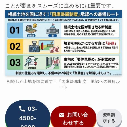
ことが審査をスムーズに進めるには重要です。
相続した土地を国に返す！「国庫帰属制度」承認への最短ル
ート
03-
お問い合
資料請
4500-
求する
わせする