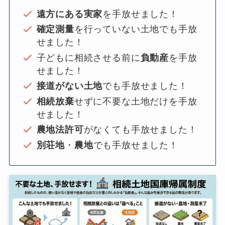
遠方にある実家
を手放せました！
確定測量
を行っていない土地でも手放
せました！
子どもに相続させる前に
負動産
を手放
せました！
接道がない土地
でも手放せました！
相続放棄
せずに不要な土地だけを手放
せました！
農地法許可
がなくても手放せました！
別荘地
・
農地
でも手放せました！