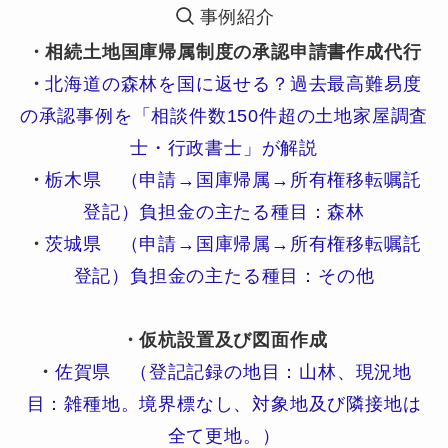
事例紹介
・相続土地国庫帰属制度の承認申請書作成代行
・
北海道の森林を国に返せる？過去最高難易度
の承認事例を「相談件数150件超の土地家屋調査
士・行政書士」が解説
・
栃木県 （申請→国庫帰属→所有権移転嘱託
登記）負担金の主たる種目：森林
・
茨城県 （申請→国庫帰属→所有権移転嘱託
登記）負担金の主たる種目：その他
・仮杭設置及び図面作成
・
佐賀県 （登記記録の地目：山林、現況地
目：雑種地。境界標なし、対象地及び隣接地は
全て更地。）