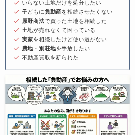
いらない土地だけを処分したい
子どもに
負動産
を相続させたくない
原野商法
で買った土地を相続した
土地が売れなくて困っている
実家
を相続したけど使い道がない
農地
・
別荘地
を手放したい
不動産買取を断られた