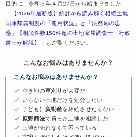
目的に、令和５年４月27日から始まりました。
「
【2026年最新版】統計から読み解く相続土地
国庫帰属制度の「運用状況」と「法務局の思
惑」【相談件数150件超の土地家屋調査士・行政
書士が解説】
」もご覧ください。
こんなお悩みはありませんか？
こんなお悩みはありませんか？
空き地の
草刈り
が大変だ
いらない土地だけを処分したい
子どもに
負動産
を相続させたくない
原野商法
で買った土地を相続した
土地が売れなくて困っている