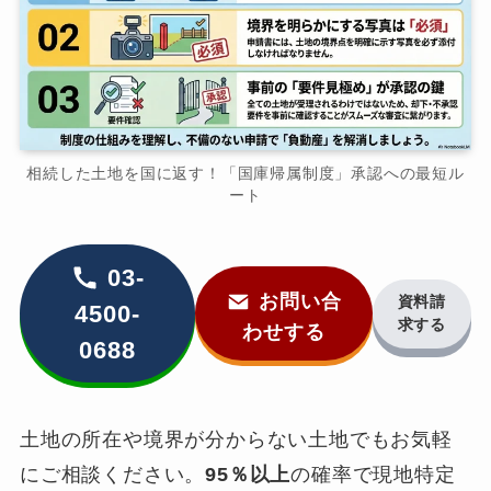
相続した土地を国に返す！「国庫帰属制度」承認への最短ル
ート
03-
お問い合
資料請
4500-
求する
わせする
0688
土地の所在や境界が分からない土地でもお気軽
にご相談ください。
95％以上
の確率で現地特定