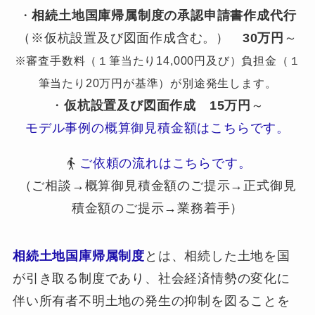
・
相続土地国庫帰属制度の承認申請書作成代行
（※仮杭設置及び図面作成含む。）
30万円
～
※審査手数料（１筆当たり14,000円及び）負担金（１
筆当たり20万円が基準）が別途発生します。
・
仮杭設置及び図面作成
15万円
～
モデル事例の概算御見積金額はこちらです。
ご依頼の流れはこちらです。
（ご相談→概算御見積金額のご提示→正式御見
積金額のご提示→業務着手）
相続土地国庫帰属制度
とは、相続した土地を国
が引き取る制度であり、社会経済情勢の変化に
伴い所有者不明土地の発生の抑制を図ることを