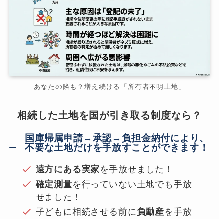
あなたの隣も？増え続ける「所有者不明土地」
相続した土地を国が引き取る制度なら？
国庫帰属申請→承認→負担金納付により、
不要な土地だけを手放すことができます！
遠方にある実家
を手放せました！
確定測量
を行っていない土地でも手放
せました！
子どもに相続させる前に
負動産
を手放