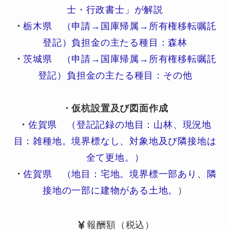
士・行政書士」が解説
・
栃木県 （申請→国庫帰属→所有権移転嘱託
登記）負担金の主たる種目：森林
・
茨城県 （申請→国庫帰属→所有権移転嘱託
登記）負担金の主たる種目：その他
・仮杭設置及び図面作成
・
佐賀県 （登記記録の地目：山林、現況地
目：雑種地。境界標なし、対象地及び隣接地は
全て更地。）
・
佐賀県 （地目：宅地。境界標一部あり、隣
接地の一部に建物がある土地。
）
報酬額（税込）