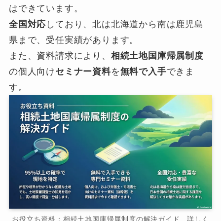
はできています。
全国対応
しており、北は北海道から南は鹿児島
県まで、受任実績があります。
また、資料請求により、
相続土地国庫帰属制度
の個人向け
セミナー資料
を
無料で入手
できま
す。
お役立ち資料：相続土地国庫帰属制度の解決ガイド 詳しく