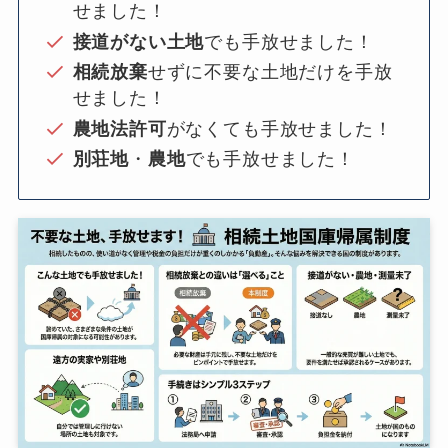
せました！
接道がない土地
でも手放せました！
相続放棄
せずに不要な土地だけを手放
せました！
農地法許可
がなくても手放せました！
別荘地
・
農地
でも手放せました！