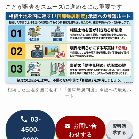
ことが審査をスムーズに進めるには重要です。
相続した土地を国に返す！「国庫帰属制度」承認への最短ル
ート
03-
お問い合
資料請
4500-
求する
わせする