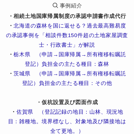
事例紹介
・相続土地国庫帰属制度の承認申請書作成代行
・
北海道の森林を国に返せる？過去最高難易度
の承認事例を「相談件数150件超の土地家屋調査
士・行政書士」が解説
・
栃木県 （申請→国庫帰属→所有権移転嘱託
登記）負担金の主たる種目：森林
・
茨城県 （申請→国庫帰属→所有権移転嘱託
登記）負担金の主たる種目：その他
・仮杭設置及び図面作成
・
佐賀県 （登記記録の地目：山林、現況地
目：雑種地。境界標なし、対象地及び隣接地は
全て更地。）