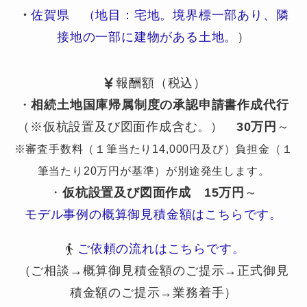
・
佐賀県 （地目：宅地。境界標一部あり、隣
接地の一部に建物がある土地。
）
報酬額（税込）
・
相続土地国庫帰属制度の承認申請書作成代行
（※仮杭設置及び図面作成含む。）
30万円
～
※審査手数料（１筆当たり14,000円及び）負担金（１
筆当たり20万円が基準）が別途発生します。
・
仮杭設置及び図面作成
15万円
～
モデル事例の概算御見積金額はこちらです。
ご依頼の流れはこちらです。
（ご相談→概算御見積金額のご提示→正式御見
積金額のご提示→業務着手）