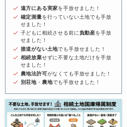
遠方にある実家
を手放せました！
確定測量
を行っていない土地でも手放
せました！
子どもに相続させる前に
負動産
を手放
せました！
接道がない土地
でも手放せました！
相続放棄
せずに不要な土地だけを手放
せました！
農地法許可
がなくても手放せました！
別荘地
・
農地
でも手放せました！