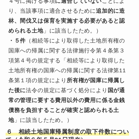
４号に掲げる事項
に適合していない
ことによ
り、当該事項に適合させるために
追加的に造
林、間伐又は保育を実施する必要があると認
められる土地
」に該当したため。）
・５件
（相続等により取得した土地所有権の
国庫への帰属に関する法律施行令第４条第３
項第４号の規定する「相続等により取得した
土地所有権の国庫への帰属に関する法律第11
条第１項の規定により
所有権が国庫に帰属し
た後に
法令の規定に基づく処分により
国が通
常の管理に要する費用以外の費用に係る金銭
債務を負担することが確実と認められる土
地
」に該当したため。）
６ 相続土地国庫帰属制度の取下件数につい