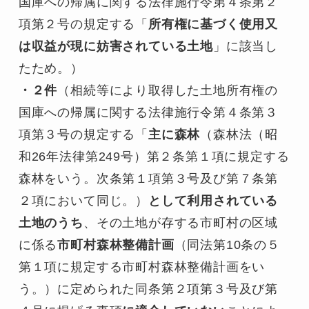
国庫への帰属に関する法律施行令第４条第２
項第２号の規定する「
所有権に基づく使用又
は収益が現に妨害されている土地
」に該当し
たため。）
・２件
（相続等により取得した土地所有権の
国庫への帰属に関する法律施行令第４条第３
項第３号の規定する「
主に森林
（森林法（昭
和26年法律第249号）第２条第１項に規定する
森林をいう。次条第１項第３号及び第７条第
２項において同じ。）
として利用されている
土地のうち
、その土地が存する市町村の区域
に係る
市町村森林整備計画
（同法第10条の５
第１項に規定する市町村森林整備計画をい
う。）に定められた同条第２項第３号及び第