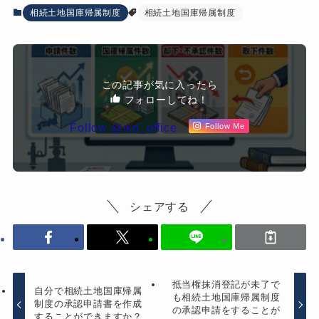
相続土地国庫帰属制度
相続土地国庫帰属制度
この記事が気に入ったら
フォローしてね！
Follow @ikd_office
Follow Me
シェアする
抵当権抹消登記が未了で
自分で相続土地国庫帰属
も相続土地国庫帰属制度
制度の承認申請書を作成
の承認申請をすることが
することができますか？