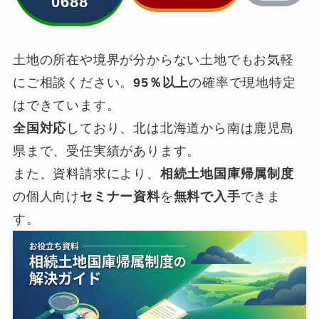
0688
土地の所在や境界が分からない土地でもお気軽
にご相談ください。
95％以上
の確率で現地特定
はできています。
全国対応
しており、北は北海道から南は鹿児島
県まで、受任実績があります。
また、資料請求により、
相続土地国庫帰属制度
の個人向け
セミナー資料
を
無料で入手
できま
す。