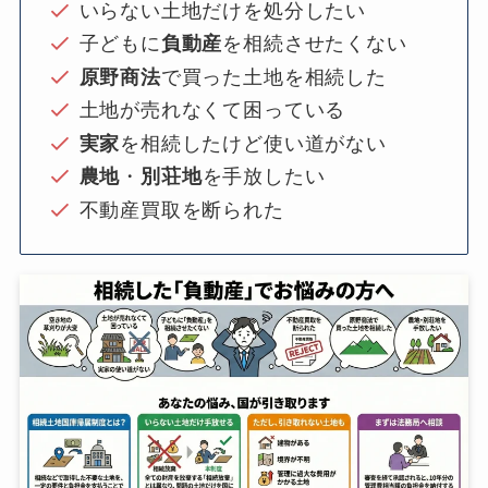
いらない土地だけを処分したい
子どもに
負動産
を相続させたくない
原野商法
で買った土地を相続した
土地が売れなくて困っている
実家
を相続したけど使い道がない
農地
・
別荘地
を手放したい
不動産買取を断られた