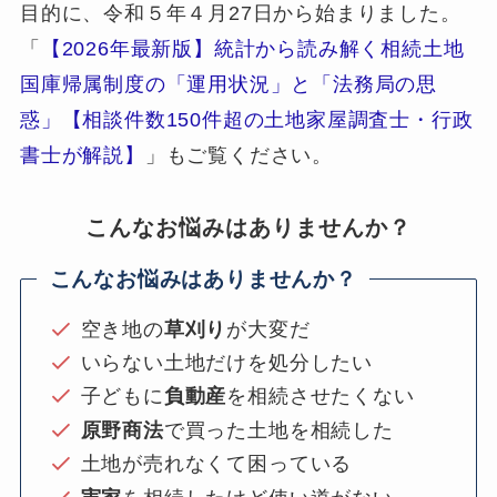
目的に、令和５年４月27日から始まりました。
「
【2026年最新版】統計から読み解く相続土地
国庫帰属制度の「運用状況」と「法務局の思
惑」【相談件数150件超の土地家屋調査士・行政
書士が解説】
」もご覧ください。
こんなお悩みはありませんか？
こんなお悩みはありませんか？
空き地の
草刈り
が大変だ
いらない土地だけを処分したい
子どもに
負動産
を相続させたくない
原野商法
で買った土地を相続した
土地が売れなくて困っている