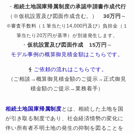
・
相続土地国庫帰属制度の承認申請書作成代行
（※仮杭設置及び図面作成含む。）
30万円
～
※審査手数料（１筆当たり14,000円及び）負担金（１
筆当たり20万円が基準）が別途発生します。
・
仮杭設置及び図面作成
15万円
～
モデル事例の概算御見積金額はこちらです。
ご依頼の流れはこちらです。
（ご相談→概算御見積金額のご提示→正式御見
積金額のご提示→業務着手）
相続土地国庫帰属制度
とは、相続した土地を国
が引き取る制度であり、社会経済情勢の変化に
伴い所有者不明土地の発生の抑制を図ることを