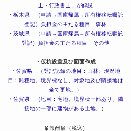
士・行政書士」が解説
・
栃木県 （申請→国庫帰属→所有権移転嘱託
登記）負担金の主たる種目：森林
・
茨城県 （申請→国庫帰属→所有権移転嘱託
登記）負担金の主たる種目：その他
・仮杭設置及び図面作成
・
佐賀県 （登記記録の地目：山林、現況地
目：雑種地。境界標なし、対象地及び隣接地は
全て更地。）
・
佐賀県 （地目：宅地。境界標一部あり、隣
接地の一部に建物がある土地。
）
報酬額（税込）