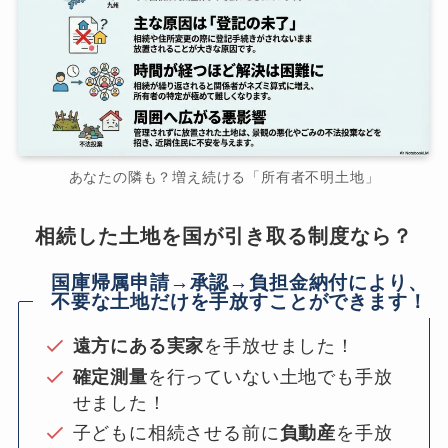
あなたの隣も？増え続ける「所有者不明土地」
相続した土地を国が引き取る制度なら？
国庫帰属申請→承認→負担金納付により、
不要な土地だけを手放すことができます！
遠方にある実家
を手放せました！
確定測量
を行っていない土地でも手放
せました！
子どもに相続させる前に
負動産
を手放