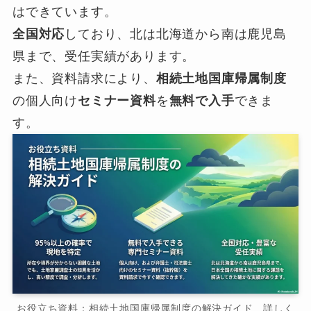
はできています。
全国対応
しており、北は北海道から南は鹿児島
県まで、受任実績があります。
また、資料請求により、
相続土地国庫帰属制度
の個人向け
セミナー資料
を
無料で入手
できま
す。
お役立ち資料：相続土地国庫帰属制度の解決ガイド 詳しく