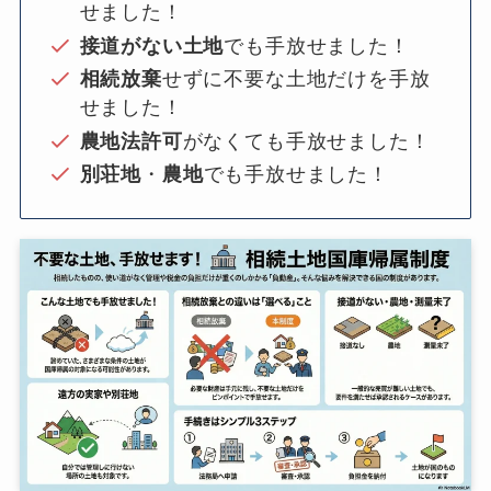
せました！
接道がない土地
でも手放せました！
相続放棄
せずに不要な土地だけを手放
せました！
農地法許可
がなくても手放せました！
別荘地
・
農地
でも手放せました！