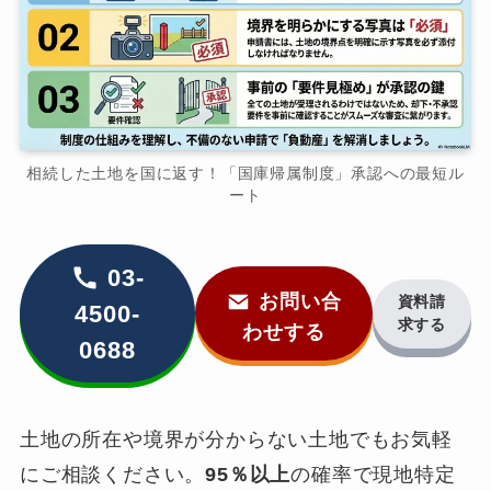
相続した土地を国に返す！「国庫帰属制度」承認への最短ル
ート
03-
お問い合
資料請
4500-
求する
わせする
0688
土地の所在や境界が分からない土地でもお気軽
にご相談ください。
95％以上
の確率で現地特定