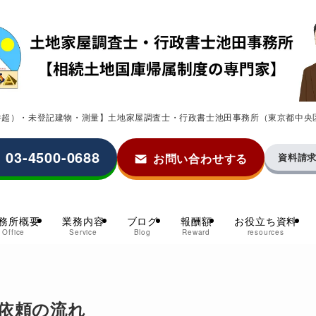
0件超）・未登記建物・測量】土地家屋調査士・行政書士池田事務所（東京都中央
03-4500-0688
お問い合わせする
資料請
務所概要
業務内容
ブログ
報酬額
お役立ち資料
Office
Service
Blog
Reward
resources
依頼の流れ