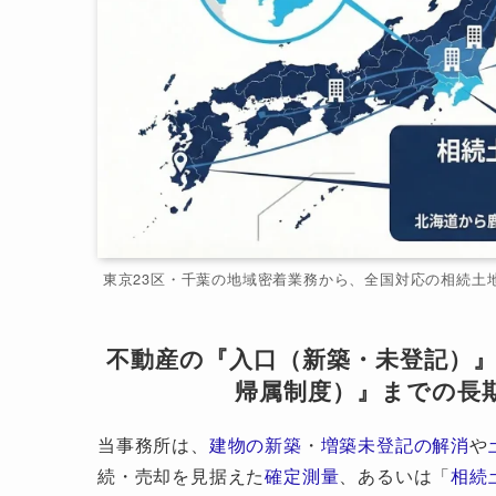
東京23区・千葉の地域密着業務から、全国対応の相続土
不動産の『入口（新築・未登記）
帰属制度）』までの長
当事務所は、
建物の新築
・
増築未登記の解消
や
続・売却を見据えた
確定測量
、あるいは「
相続