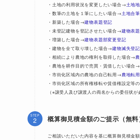
・土地の利用状況を変更したい場合→
土地
・数筆の土地を１筆にしたい場合→
土地合
・新築した場合→
建物表題登記
・未登記建物を登記させたい場合→
建物表
・増築した場合→
建物表題部変更登記
・建物を全て取り壊した場合→
建物滅失登
・相続により農地の権利を取得した場合→
・農地を耕作目的で売買・賃借したい場合→
・市街化区域内の農地の自己転用→
農地転
・市街化区域の所有権移転や賃借権設定等
（※譲受人及び譲渡人の両名からの委任状が
STEP
概算御見積金額のご提示（無料
ご相談いただいた内容を基に概算御見積金額