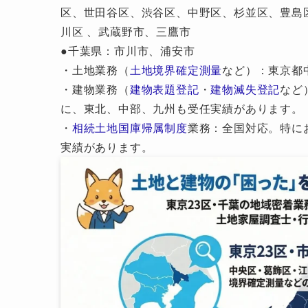
区、世田谷区、渋谷区、中野区、杉並区、豊島
川区 、武蔵野市、三鷹市
●千葉県：市川市、浦安市
・土地業務（
土地境界確定測量
など）：東京都
・建物業務（
建物表題登記
・
建物滅失登記
など
に、東北、中部、九州も受任実績があります。
・
相続土地国庫帰属制度
業務：全国対応。特に
実績があります。