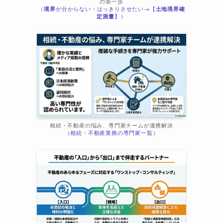
の第一歩
（
境界
が分からない・はっきりさせたい→【
土地境界確
定測量
】）
相続・不動産の悩み、専門家チームが連携解決
（
相続・不動産業務の専門家一覧
）