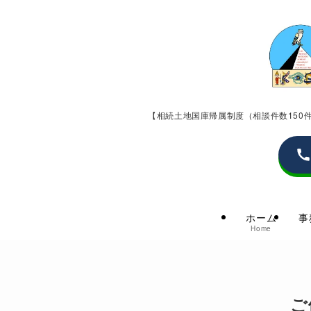
【相続土地国庫帰属制度（相談件数15
ホーム
事
Home
ご