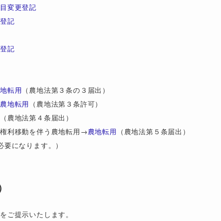
地目変更登記
筆登記
題登記
記
農地転用
（農地法第３条の３届出）
農地転用
（農地法第３条許可）
用
（農地法第４条届出）
の権利移動を伴う農地転用→
農地転用
（農地法第５条届出）
必要になります。）
）
をご提示いたします。