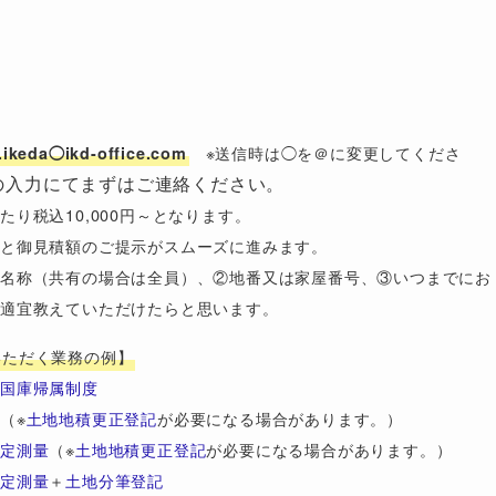
※送信時は◯を＠に変更してくださ
t.ikeda◯ikd-office.com
の入力にてまずはご連絡ください。
り税込10,000円～となります。
ると御見積額のご提示がスムーズに進みます。
名称（共有の場合は全員）、②地番又は家屋番号、③いつまでにお
を適宜教えていただけたらと思います。
いただく業務の例】
地国庫帰属制度
量
（※
土地地積更正登記
が必要になる場合があります。）
確定測量
（※
土地地積更正登記
が必要になる場合があります。）
確定測量
＋
土地分筆登記