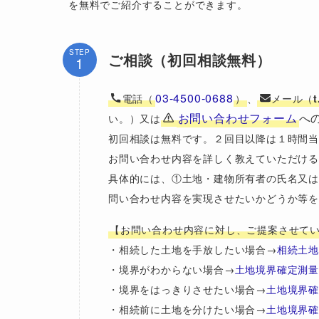
を無料でご紹介することができます。
STEP
ご相談（初回相談無料）
03-4500-0688
電話（
）
、
メール（
お問い合わせフォーム
へ
い。）又は
初回相談は無料です。２回目以降は１時間当た
お問い合わせ内容を詳しく教えていただけ
具体的には、①土地・建物所有者の氏名又は
問い合わせ内容を実現させたいかどうか等
【お問い合わせ内容に対し、ご提案させて
・相続した土地を手放したい場合→
相続土
・境界がわからない場合→
土地境界確定測
・境界をはっきりさせたい場合→
土地境界
・相続前に土地を分けたい場合→
土地境界