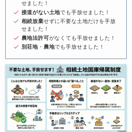
せました！
接道がない土地
でも手放せました！
相続放棄
せずに不要な土地だけを手放
せました！
農地法許可
がなくても手放せました！
別荘地
・
農地
でも手放せました！