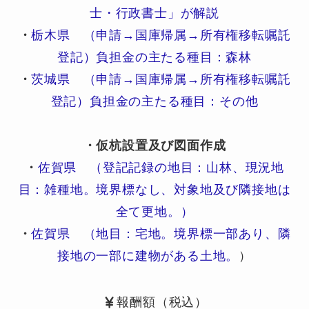
士・行政書士」が解説
・
栃木県 （申請→国庫帰属→所有権移転嘱託
登記）負担金の主たる種目：森林
・
茨城県 （申請→国庫帰属→所有権移転嘱託
登記）負担金の主たる種目：その他
・仮杭設置及び図面作成
・
佐賀県 （登記記録の地目：山林、現況地
目：雑種地。境界標なし、対象地及び隣接地は
全て更地。）
・
佐賀県 （地目：宅地。境界標一部あり、隣
接地の一部に建物がある土地。
）
報酬額（税込）