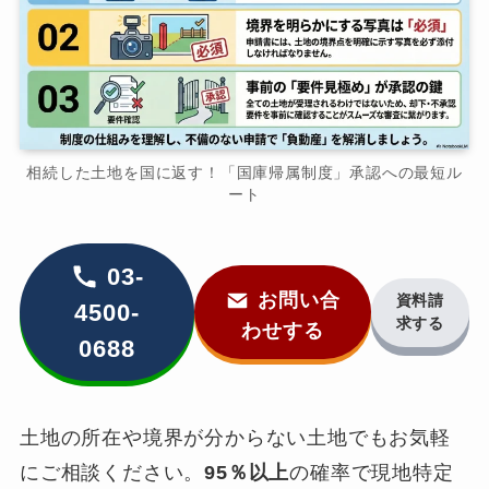
相続した土地を国に返す！「国庫帰属制度」承認への最短ル
ート
03-
お問い合
資料請
4500-
求する
わせする
0688
土地の所在や境界が分からない土地でもお気軽
にご相談ください。
95％以上
の確率で現地特定