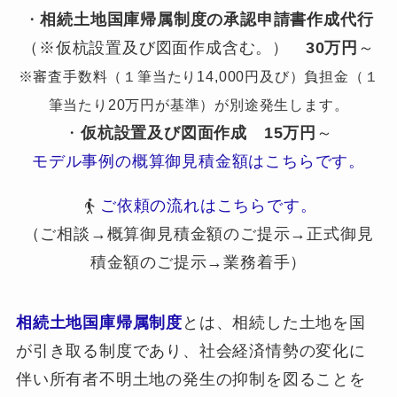
・
相続土地国庫帰属制度の承認申請書作成代行
（※仮杭設置及び図面作成含む。）
30万円
～
※審査手数料（１筆当たり14,000円及び）負担金（１
筆当たり20万円が基準）が別途発生します。
・
仮杭設置及び図面作成
15万円
～
モデル事例の概算御見積金額はこちらです。
ご依頼の流れはこちらです。
（ご相談→概算御見積金額のご提示→正式御見
積金額のご提示→業務着手）
相続土地国庫帰属制度
とは、相続した土地を国
が引き取る制度であり、社会経済情勢の変化に
伴い所有者不明土地の発生の抑制を図ることを