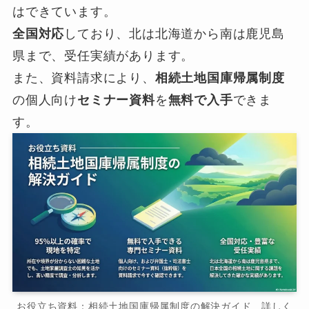
はできています。
全国対応
しており、北は北海道から南は鹿児島
県まで、受任実績があります。
また、資料請求により、
相続土地国庫帰属制度
の個人向け
セミナー資料
を
無料で入手
できま
す。
お役立ち資料：相続土地国庫帰属制度の解決ガイド 詳しく