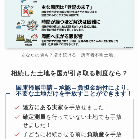
あなたの隣も？増え続ける「所有者不明土地」
相続した土地を国が引き取る制度なら？
国庫帰属申請→承認→負担金納付により、
不要な土地だけを手放すことができます！
遠方にある実家
を手放せました！
確定測量
を行っていない土地でも手放
せました！
子どもに相続させる前に
負動産
を手放