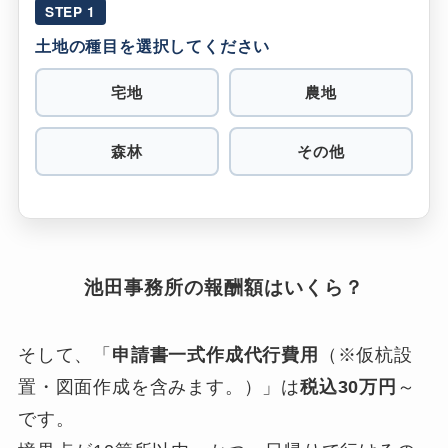
STEP 1
土地の種目を選択してください
宅地
農地
森林
その他
池田事務所の報酬額はいくら？
そして、「
申請書一式作成代行費用
（※仮杭設
置・図面作成を含みます。）」は
税込30万円
～
です。