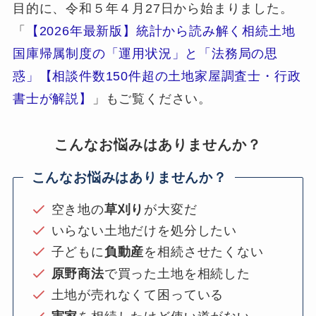
目的に、令和５年４月27日から始まりました。
「
【2026年最新版】統計から読み解く相続土地
国庫帰属制度の「運用状況」と「法務局の思
惑」【相談件数150件超の土地家屋調査士・行政
書士が解説】
」もご覧ください。
こんなお悩みはありませんか？
こんなお悩みはありませんか？
空き地の
草刈り
が大変だ
いらない土地だけを処分したい
子どもに
負動産
を相続させたくない
原野商法
で買った土地を相続した
土地が売れなくて困っている