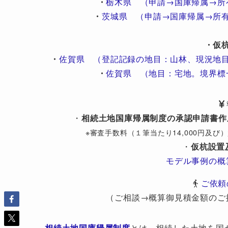
・
栃木県 （申請→国庫帰属→所
・
茨城県 （申請→国庫帰属→所
・仮
・
佐賀県 （登記記録の地目：山林、現況地
・
佐賀県 （地目：宅地。境界標
・
相続土地国庫帰属制度の承認申請書作
※審査手数料（１筆当たり14,000円及
・
仮杭設置
モデル事例の概
ご依頼
（ご相談→概算御見積金額のご
相続土地国庫帰属制度
とは、相続した土地を国