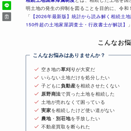
明土地の発生の抑制を図ることを目的に、令和
「
【2026年最新版】統計から読み解く相続土
150件超の土地家屋調査士・行政書士が解説】
こんなお
こんなお悩みはありませんか？
空き地の
草刈り
が大変だ
いらない土地だけを処分したい
子どもに
負動産
を相続させたくない
原野商法
で買った土地を相続した
土地が売れなくて困っている
実家
を相続したけど使い道がない
農地
・
別荘地
を手放したい
不動産買取を断られた