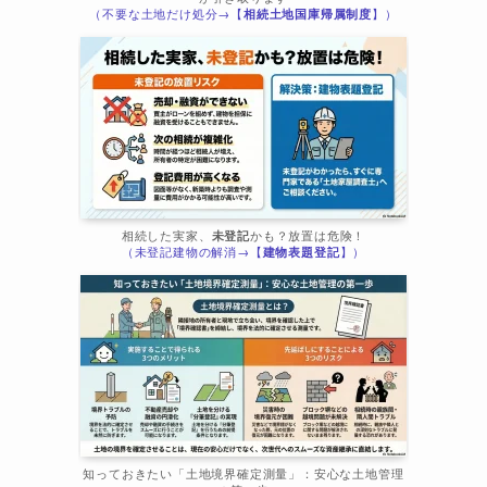
（不要な土地だけ処分→【
相続土地国庫帰属制度
】）
相続した実家、
未登記
かも？放置は危険！
（未登記建物の解消→【
建物表題登記
】）
ま
知っておきたい「土地境界確定測量」：安心な土地管理