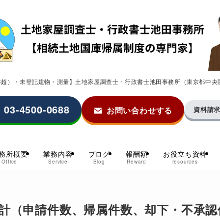
0件超）・未登記建物・測量】土地家屋調査士・行政書士池田事務所（東京都中央
03-4500-0688
お問い合わせする
資料請
務所概要
業務内容
ブログ
報酬額
お役立ち資料
Office
Service
Blog
Reward
resources
計（申請件数、帰属件数、却下・不承認