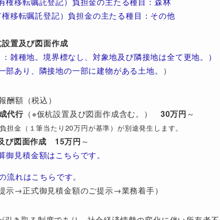
有権移転嘱託登記）負担金の主たる種目：森林
有権移転嘱託登記）負担金の主たる種目：その他
杭設置及び図面作成
目：雑種地。境界標なし、対象地及び隣接地は全て更地。）
一部あり、隣接地の一部に建物がある土地。
）
報酬額（税込）
成代行
（※仮杭設置及び図面作成含む。）
30万円
～
び）負担金（１筆当たり20万円が基準）が別途発生します。
及び図面作成
15万円
～
算御見積金額はこちらです。
の流れはこちらです。
提示→正式御見積金額のご提示→業務着手）
が引き取る制度であり、社会経済情勢の変化に伴い所有者不