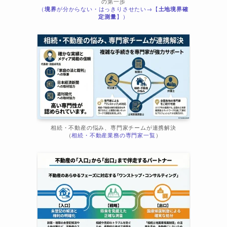
の第一歩
（
境界
が分からない・はっきりさせたい→【
土地境界確
定測量
】）
相続・不動産の悩み、専門家チームが連携解決
（
相続・不動産業務の専門家一覧
）