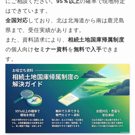
にご相談ください。
95％以上
の確率で現地特定
はできています。
全国対応
しており、北は北海道から南は鹿児島
県まで、受任実績があります。
また、資料請求により、
相続土地国庫帰属制度
の個人向け
セミナー資料
を
無料で入手
できま
す。