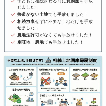
子どもに相続させる前に
負動産
を手放
せました！
接道がない土地
でも手放せました！
相続放棄
せずに不要な土地だけを手放
せました！
農地法許可
がなくても手放せました！
別荘地
・
農地
でも手放せました！