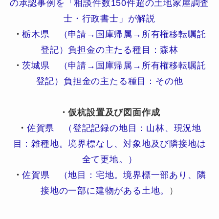
の承認事例を「相談件数150件超の土地家屋調査
士・行政書士」が解説
・
栃木県 （申請→国庫帰属→所有権移転嘱託
登記）負担金の主たる種目：森林
・
茨城県 （申請→国庫帰属→所有権移転嘱託
登記）負担金の主たる種目：その他
・仮杭設置及び図面作成
・
佐賀県 （登記記録の地目：山林、現況地
目：雑種地。境界標なし、対象地及び隣接地は
全て更地。）
・
佐賀県 （地目：宅地。境界標一部あり、隣
接地の一部に建物がある土地。
）