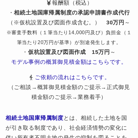
報酬額（税込）
・
相続土地国庫帰属制度の承認申請書作成代行
（※仮杭設置及び図面作成含む。）
30万円
～
※審査手数料（１筆当たり14,000円及び）負担金（１
筆当たり20万円が基準）が別途発生します。
・
仮杭設置及び図面作成
15万円
～
モデル事例の概算御見積金額はこちらです。
ご依頼の流れはこちらです。
（ご相談→概算御見積金額のご提示→正式御見
積金額のご提示→業務着手）
相続土地国庫帰属制度
とは、相続した土地を国
が引き取る制度であり、社会経済情勢の変化に
伴い所有者不明土地の発生の抑制を図ることを