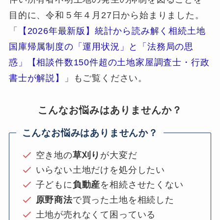
目的に、令和５年４月27日から始まりました。
「
【2026年最新版】統計から読み解く相続土地
国庫帰属制度の「運用状況」と「法務局の思
惑」【相談件数150件超の土地家屋調査士・行政
書士が解説】
」もご覧ください。
こんなお悩みはありませんか？
こんなお悩みはありませんか？
空き地の
草刈り
が大変だ
いらない土地だけを処分したい
子どもに
負動産
を相続させたくない
原野商法
で買った土地を相続した
土地が売れなくて困っている