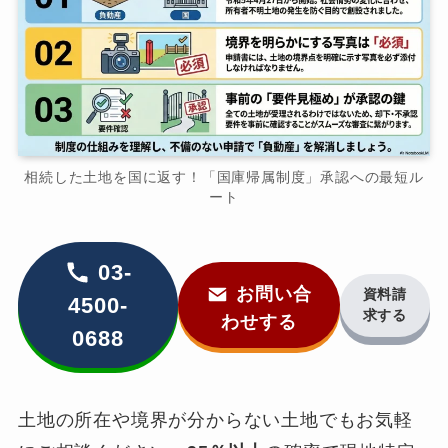
相続した土地を国に返す！「国庫帰属制度」承認への最短ル
ート
03-
お問い合
資料請
4500-
求する
わせする
0688
土地の所在や境界が分からない土地でもお気軽