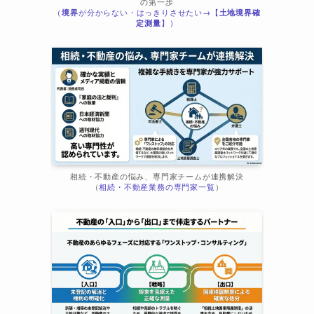
の第一歩
（
境界
が分からない・はっきりさせたい→【
土地境界確
ま
定測量
】）
相続・不動産の悩み、専門家チームが連携解決
（
相続・不動産業務の専門家一覧
）