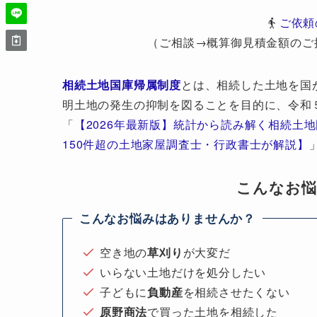
ご依頼
（ご相談→概算御見積金額のご
相続土地国庫帰属制度
とは、相続した土地を国
明土地の発生の抑制を図ることを目的に、令和
「
【2026年最新版】統計から読み解く相続土
150件超の土地家屋調査士・行政書士が解説】
こんなお
こんなお悩みはありませんか？
空き地の
草刈り
が大変だ
いらない土地だけを処分したい
子どもに
負動産
を相続させたくない
原野商法
で買った土地を相続した