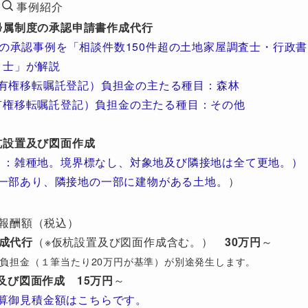
事例紹介
帰属制度の承認申請書作成代行
の承認事例を「相談件数150件超の土地家屋調査士・行政書
士」が解説
有権移転嘱託登記）負担金の主たる種目：森林
有権移転嘱託登記）負担金の主たる種目：その他
杭設置及び図面作成
目：雑種地。境界標なし、対象地及び隣接地は全て更地。）
一部あり、隣接地の一部に建物がある土地。
）
報酬額（税込）
成代行
（※仮杭設置及び図面作成含む。）
30万円
～
び）負担金（１筆当たり20万円が基準）が別途発生します。
及び図面作成
15万円
～
算御見積金額はこちらです。