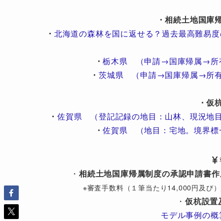
・相続土地国庫
・
北海道の森林を国に返せる？過去最高難易度
・
栃木県 （申請→国庫帰属→所
・
茨城県 （申請→国庫帰属→所
・仮
・
佐賀県 （登記記録の地目：山林、現況地
・
佐賀県 （地目：宅地。境界標
・
相続土地国庫帰属制度の承認申請書作
※審査手数料（１筆当たり14,000円及
・
仮杭設置
モデル事例の概