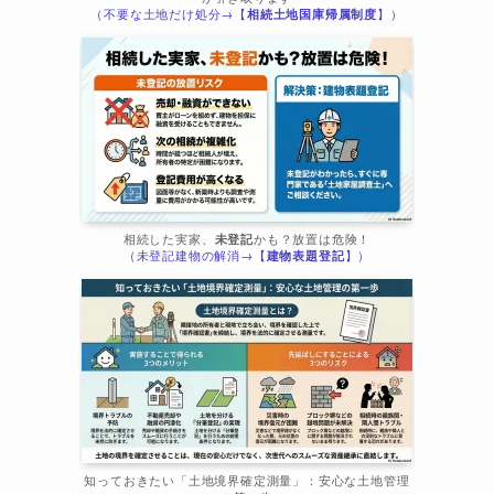
（不要な土地だけ処分→【
相続土地国庫帰属制度
】）
相続した実家、
未登記
かも？放置は危険！
（未登記建物の解消→【
建物表題登記
】）
知っておきたい「土地境界確定測量」：安心な土地管理