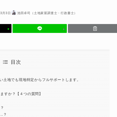
年3月3日
池田卓司（土地家屋調査士・行政書士）
目次
ない土地でも現地特定からフルサポートします。
せますか？【４つの質問】
ら？
…？