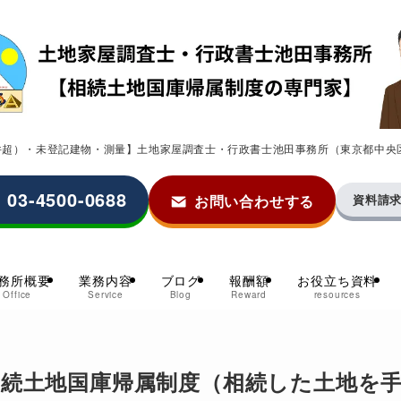
0件超）・未登記建物・測量】土地家屋調査士・行政書士池田事務所（東京都中央
03-4500-0688
お問い合わせする
資料請
務所概要
業務内容
ブログ
報酬額
お役立ち資料
Office
Service
Blog
Reward
resources
続土地国庫帰属制度（相続した土地を