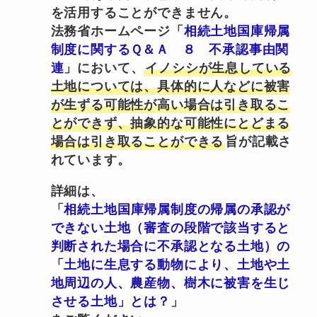
を活用することができません。
法務省ホームページ「
相続土地国庫帰属
制度に関するＱ＆Ａ ８ 不承認事由関
連
」において、
イノシシが生息している
土地については、具体的に人などに被害
が生ずる可能性が高い場合は引き取るこ
とができず、抽象的な可能性にとどまる
場合は引き取ることができる
旨が記載さ
れています。
詳細は、
「
相続土地国庫帰属制度の帰属の承認が
できない土地（審査の段階で該当すると
判断された場合に不承認となる土地）の
「土地に生息する動物により、土地や土
地周辺の人、農産物、樹木に被害を生じ
させる土地」とは？
」