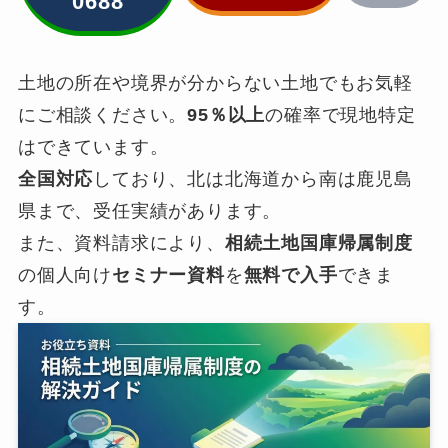
0688
土地の所在や境界が分からない土地でもお気軽
にご相談ください。
95％以上
の確率で現地特定
はできています。
全国対応
しており、北は北海道から南は鹿児島
県まで、受任実績があります。
また、資料請求により、
相続土地国庫帰属制度
の個人向け
セミナー資料
を
無料で入手
できま
す。