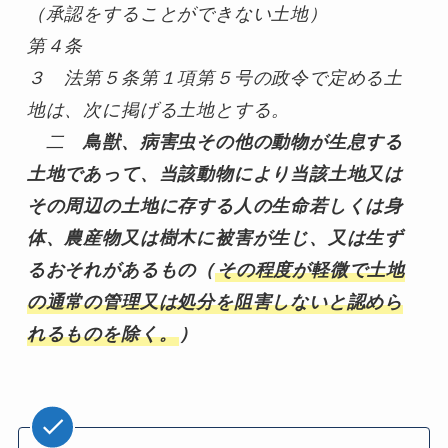
（承認をすることができない土地）
第４条
３　法第５条第１項第５号の政令で定める土
地は、次に掲げる土地とする。
二　
鳥獣、病害虫その他の動物が生息する
土地であって、当該動物により当該土地又は
その周辺の土地に存する人の生命若しくは身
体、農産物又は樹木に被害が生じ、又は生ず
るおそれがあるもの（
その程度が軽微で土地
の通常の管理又は処分を阻害しないと認めら
れるものを除く。
）