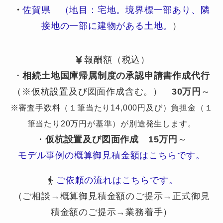
・
佐賀県 （地目：宅地。境界標一部あり、隣
接地の一部に建物がある土地。
）
報酬額（税込）
・
相続土地国庫帰属制度の承認申請書作成代行
（※仮杭設置及び図面作成含む。）
30万円
～
※審査手数料（１筆当たり14,000円及び）負担金（１
筆当たり20万円が基準）が別途発生します。
・
仮杭設置及び図面作成
15万円
～
モデル事例の概算御見積金額はこちらです。
ご依頼の流れはこちらです。
（ご相談→概算御見積金額のご提示→正式御見
積金額のご提示→業務着手）