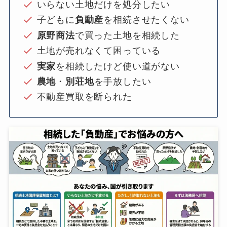
いらない土地だけを処分したい
子どもに
負動産
を相続させたくない
原野商法
で買った土地を相続した
土地が売れなくて困っている
実家
を相続したけど使い道がない
農地
・
別荘地
を手放したい
不動産買取を断られた