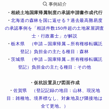
事例紹介
・相続土地国庫帰属制度の承認申請書作成代行
・
北海道の森林を国に返せる？過去最高難易度
の承認事例を「相談件数150件超の土地家屋調査
士・行政書士」が解説
・
栃木県 （申請→国庫帰属→所有権移転嘱託
登記）負担金の主たる種目：森林
・
茨城県 （申請→国庫帰属→所有権移転嘱託
登記）負担金の主たる種目：その他
・仮杭設置及び図面作成
・
佐賀県 （登記記録の地目：山林、現況地
目：雑種地。境界標なし、対象地及び隣接地は
全て更地。）