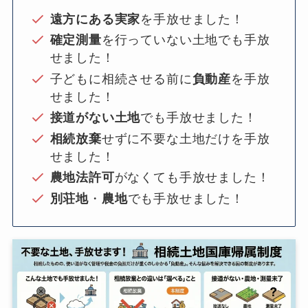
遠方にある実家
を手放せました！
確定測量
を行っていない土地でも手放
せました！
子どもに相続させる前に
負動産
を手放
せました！
接道がない土地
でも手放せました！
相続放棄
せずに不要な土地だけを手放
せました！
農地法許可
がなくても手放せました！
別荘地
・
農地
でも手放せました！