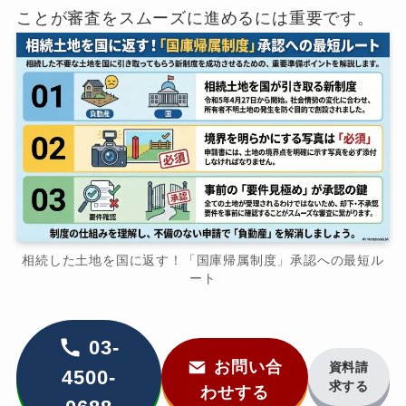
ことが審査をスムーズに進めるには重要です。
相続した土地を国に返す！「国庫帰属制度」承認への最短ル
ート
03-
お問い合
資料請
4500-
求する
わせする