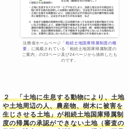
法務省ホームページ「
相続土地国庫帰属制度の概
要
」に掲載されている「相続土地国庫帰属制度の
ご案内」の23ページ及び24ページから抜粋したも
のです。
２ 「土地に生息する動物により、土地
や土地周辺の人、農産物、樹木に被害を
生じさせる土地」が相続土地国庫帰属制
度の帰属の承認ができない土地（審査の