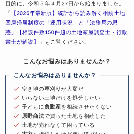
目的に、令和５年４月27日から始まりました。
「
【2026年最新版】統計から読み解く相続土地
国庫帰属制度の「運用状況」と「法務局の思
惑」【相談件数150件超の土地家屋調査士・行政
書士が解説】
」もご覧ください。
こんなお悩みはありませんか？
こんなお悩みはありませんか？
空き地の
草刈り
が大変だ
いらない土地だけを処分したい
子どもに
負動産
を相続させたくない
原野商法
で買った土地を相続した
土地が売れなくて困っている