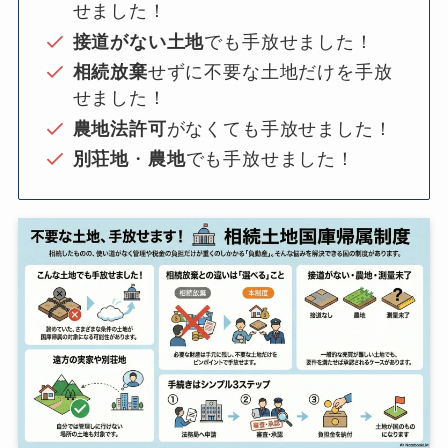
せました！
接道がない土地
でも手放せました！
相続放棄
せずに不要な土地だけを手放
せました！
農地法許可
がなくても手放せました！
別荘地
・
農地
でも手放せました！