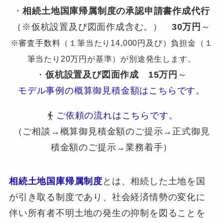
・
相続土地国庫帰属制度の承認申請書作成代行
（※仮杭設置及び図面作成含む。）
30万円
～
※審査手数料（１筆当たり14,000円及び）負担金（１
筆当たり20万円が基準）が別途発生します。
・
仮杭設置及び図面作成
15万円
～
モデル事例の概算御見積金額はこちらです。
ご依頼の流れはこちらです。
（ご相談→概算御見積金額のご提示→正式御見
積金額のご提示→業務着手）
相続土地国庫帰属制度
とは、相続した土地を国
が引き取る制度であり、社会経済情勢の変化に
伴い所有者不明土地の発生の抑制を図ることを