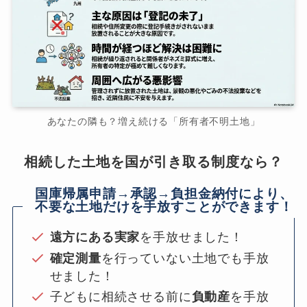
あなたの隣も？増え続ける「所有者不明土地」
相続した土地を国が引き取る制度なら？
国庫帰属申請→承認→負担金納付により、
不要な土地だけを手放すことができます！
遠方にある実家
を手放せました！
確定測量
を行っていない土地でも手放
せました！
子どもに相続させる前に
負動産
を手放