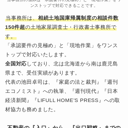
ンストップで対応できることです。
当事務所は、
相続土地国庫帰属制度の相談件数
150件超
の土地家屋調査士・行政書士事務所で
す。
「承認要件の見極め」と「現地作業」をワンス
トップで対応いたします。
全国対応
しており、北は北海道から南は鹿児島
県まで、受任実績があります。
代表の池田卓司は、『家庭の法と裁判』『週刊
エコノミスト』への執筆、『週刊現代』『日本
経済新聞』『LIFULL HOME’S PRESS』への取
材協力も務めました。
不動産の『入口』から、『出口戦略』までの