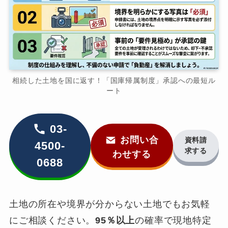
相続した土地を国に返す！「国庫帰属制度」承認への最短ル
ート
03-
お問い合
資料請
4500-
求する
わせする
0688
土地の所在や境界が分からない土地でもお気軽
にご相談ください。
95％以上
の確率で現地特定