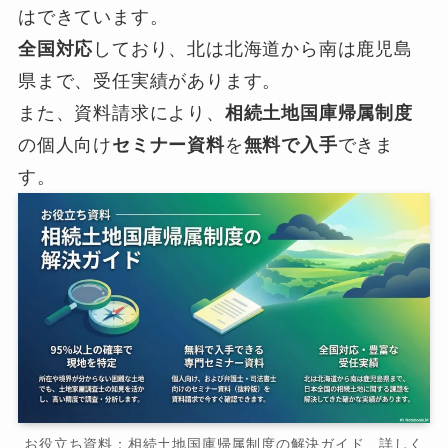
はできています。
全国対応
しており、北は北海道から南は鹿児島
県まで、受任実績があります。
また、資料請求により、
相続土地国庫帰属制度
の個人向け
セミナー資料
を
無料で入手
できま
す。
お役立ち資料：相続土地国庫帰属制度の解決ガイド 詳しく