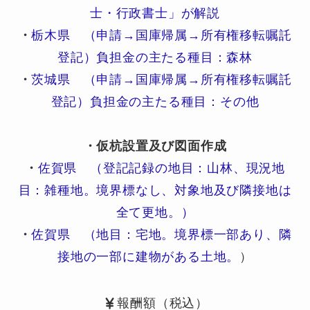
士・行政書士」が解説
・
栃木県 （申請→国庫帰属→所有権移転嘱託
登記）負担金の主たる種目：森林
・
茨城県 （申請→国庫帰属→所有権移転嘱託
登記）負担金の主たる種目：その他
・仮杭設置及び図面作成
・
佐賀県 （登記記録の地目：山林、現況地
目：雑種地。境界標なし、対象地及び隣接地は
全て更地。）
・
佐賀県 （地目：宅地。境界標一部あり、隣
接地の一部に建物がある土地。
）
報酬額（税込）