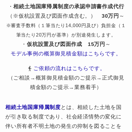
・
相続土地国庫帰属制度の承認申請書作成代行
（※仮杭設置及び図面作成含む。）
30万円
～
※審査手数料（１筆当たり14,000円及び）負担金（１
筆当たり20万円が基準）が別途発生します。
・
仮杭設置及び図面作成
15万円
～
モデル事例の概算御見積金額はこちらです。
ご依頼の流れはこちらです。
（ご相談→概算御見積金額のご提示→正式御見
積金額のご提示→業務着手）
相続土地国庫帰属制度
とは、相続した土地を国
が引き取る制度であり、社会経済情勢の変化に
伴い所有者不明土地の発生の抑制を図ることを