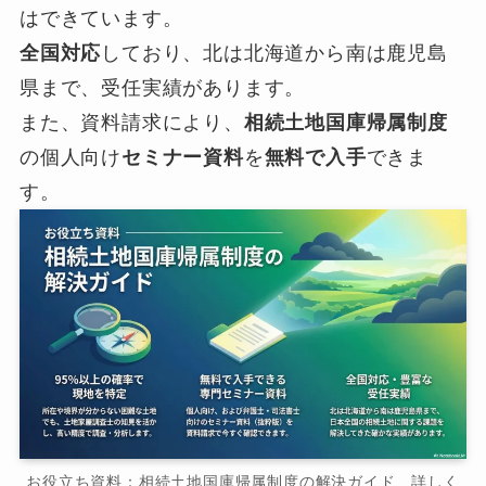
はできています。
全国対応
しており、北は北海道から南は鹿児島
県まで、受任実績があります。
また、資料請求により、
相続土地国庫帰属制度
の個人向け
セミナー資料
を
無料で入手
できま
す。
お役立ち資料：相続土地国庫帰属制度の解決ガイド 詳しく