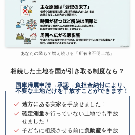
あなたの隣も？増え続ける「所有者不明土地」
相続した土地を国が引き取る制度なら？
国庫帰属申請→承認→負担金納付により、
不要な土地だけを手放すことができます！
遠方にある実家
を手放せました！
確定測量
を行っていない土地でも手放
せました！
子どもに相続させる前に
負動産
を手放