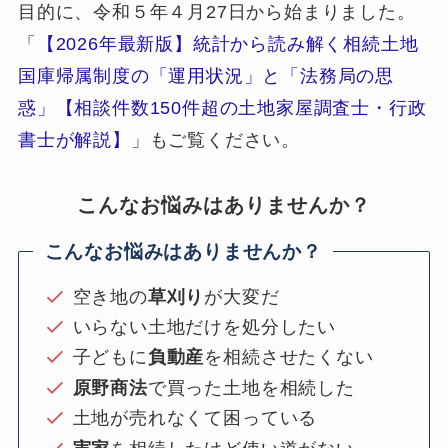
目的に、令和５年４月27日から始まりました。
「
【2026年最新版】統計から読み解く相続土地
国庫帰属制度の「運用状況」と「法務局の思
惑」【相談件数150件超の土地家屋調査士・行政
書士が解説】
」もご覧ください。
こんなお悩みはありませんか？
こんなお悩みはありませんか？
空き地の
草刈り
が大変だ
いらない土地だけを処分したい
子どもに
負動産
を相続させたくない
原野商法
で買った土地を相続した
土地が売れなくて困っている