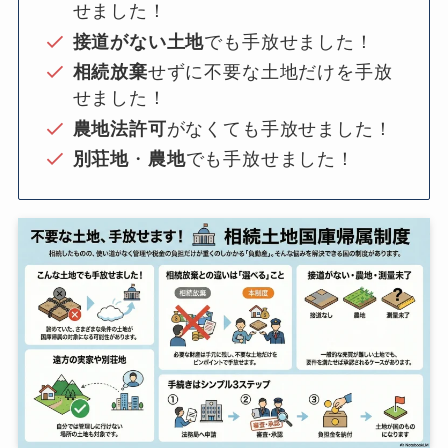
せました！
接道がない土地
でも手放せました！
相続放棄
せずに不要な土地だけを手放
せました！
農地法許可
がなくても手放せました！
別荘地
・
農地
でも手放せました！