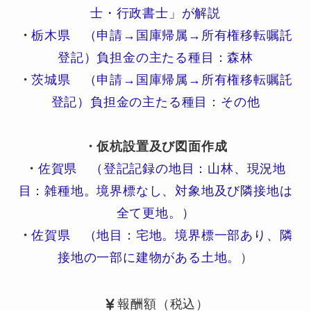
士・行政書士」が解説
・
栃木県 （申請→国庫帰属→所有権移転嘱託
登記）負担金の主たる種目：森林
・
茨城県 （申請→国庫帰属→所有権移転嘱託
登記）負担金の主たる種目：その他
・仮杭設置及び図面作成
・
佐賀県 （登記記録の地目：山林、現況地
目：雑種地。境界標なし、対象地及び隣接地は
全て更地。）
・
佐賀県 （地目：宅地。境界標一部あり、隣
接地の一部に建物がある土地。
）
報酬額（税込）