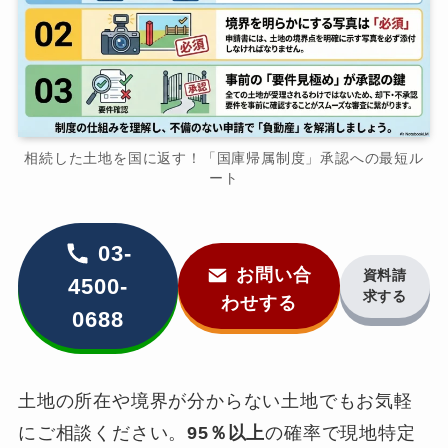
相続した土地を国に返す！「国庫帰属制度」承認への最短ル
ート
03-
お問い合
資料請
4500-
求する
わせする
0688
土地の所在や境界が分からない土地でもお気軽
にご相談ください。
95％以上
の確率で現地特定