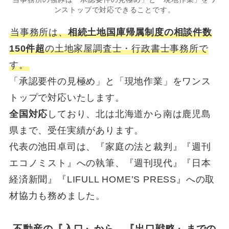
ンストップで対応できることです。
当事務所は、
相続土地国庫帰属制度の相談件数
150件超
の土地家屋調査士・行政書士事務所で
す。
「承認要件の見極め」と「現地作業」をワンス
トップで対応いたします。
全国対応
しており、北は北海道から南は鹿児島
県まで、受任実績があります。
代表の池田卓司は、『家庭の法と裁判』『週刊
エコノミスト』への執筆、『週刊現代』『日本
経済新聞』『LIFULL HOME’S PRESS』への取
材協力も務めました。
不動産の『入口』から、『出口戦略』までの