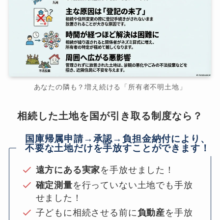
あなたの隣も？増え続ける「所有者不明土地」
相続した土地を国が引き取る制度なら？
国庫帰属申請→承認→負担金納付により、
不要な土地だけを手放すことができます！
遠方にある実家
を手放せました！
確定測量
を行っていない土地でも手放
せました！
子どもに相続させる前に
負動産
を手放