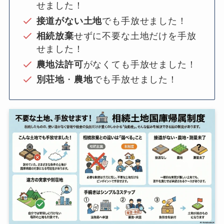
せました！
接道がない土地
でも手放せました！
相続放棄
せずに不要な土地だけを手放
せました！
農地法許可
がなくても手放せました！
別荘地
・
農地
でも手放せました！