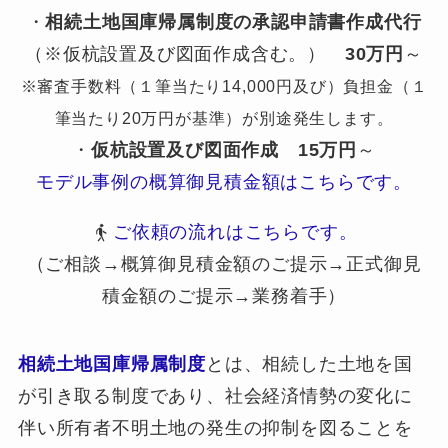
・
相続土地国庫帰属制度の承認申請書作成代行
（※仮杭設置及び図面作成含む。）
30万円
～
※審査手数料（１筆当たり14,000円及び）負担金（１
筆当たり20万円が基準）が別途発生します。
・
仮杭設置及び図面作成
15万円
～
モデル事例の概算御見積金額はこちらです。
ご依頼の流れはこちらです。
（ご相談→概算御見積金額のご提示→正式御見
積金額のご提示→業務着手）
相続土地国庫帰属制度
とは、相続した土地を国
が引き取る制度であり、社会経済情勢の変化に
伴い所有者不明土地の発生の抑制を図ることを