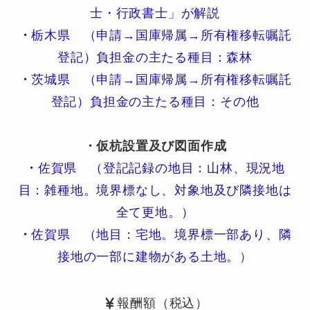
士・行政書士」が解説
・
栃木県 （申請→国庫帰属→所有権移転嘱託
登記）負担金の主たる種目：森林
・
茨城県 （申請→国庫帰属→所有権移転嘱託
登記）負担金の主たる種目：その他
・仮杭設置及び図面作成
・
佐賀県 （登記記録の地目：山林、現況地
目：雑種地。境界標なし、対象地及び隣接地は
全て更地。）
・
佐賀県 （地目：宅地。境界標一部あり、隣
接地の一部に建物がある土地。
）
報酬額（税込）