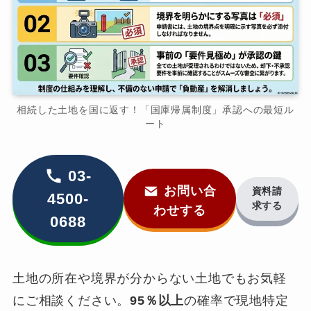
相続した土地を国に返す！「国庫帰属制度」承認への最短ル
ート
03-
お問い合
資料請
4500-
求する
わせする
0688
土地の所在や境界が分からない土地でもお気軽
にご相談ください。
95％以上
の確率で現地特定