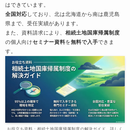
はできています。
全国対応
しており、北は北海道から南は鹿児島
県まで、受任実績があります。
また、資料請求により、
相続土地国庫帰属制度
の個人向け
セミナー資料
を
無料で入手
できま
す。
お役立ち資料：相続土地国庫帰属制度の解決ガイド 詳しく