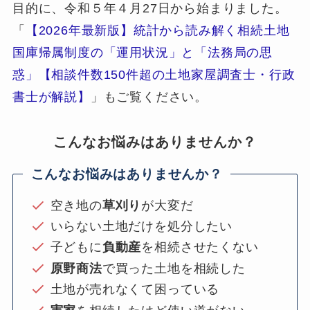
目的に、令和５年４月27日から始まりました。
「
【2026年最新版】統計から読み解く相続土地
国庫帰属制度の「運用状況」と「法務局の思
惑」【相談件数150件超の土地家屋調査士・行政
書士が解説】
」もご覧ください。
こんなお悩みはありませんか？
こんなお悩みはありませんか？
空き地の
草刈り
が大変だ
いらない土地だけを処分したい
子どもに
負動産
を相続させたくない
原野商法
で買った土地を相続した
土地が売れなくて困っている