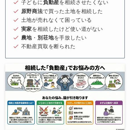
子どもに
負動産
を相続させたくない
原野商法
で買った土地を相続した
土地が売れなくて困っている
実家
を相続したけど使い道がない
農地
・
別荘地
を手放したい
不動産買取を断られた