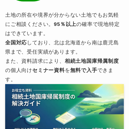
土地の所在や境界が分からない土地でもお気軽
にご相談ください。
95％以上
の確率で現地特定
はできています。
全国対応
しており、北は北海道から南は鹿児島
県まで、受任実績があります。
また、資料請求により、
相続土地国庫帰属制度
の個人向け
セミナー資料
を
無料で入手
できま
す。