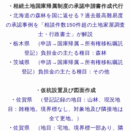
・相続土地国庫帰属制度の承認申請書作成代行
・
北海道の森林を国に返せる？過去最高難易度
の承認事例を「相談件数150件超の土地家屋調査
士・行政書士」が解説
・
栃木県 （申請→国庫帰属→所有権移転嘱託
登記）負担金の主たる種目：森林
・
茨城県 （申請→国庫帰属→所有権移転嘱託
登記）負担金の主たる種目：その他
・仮杭設置及び図面作成
・
佐賀県 （登記記録の地目：山林、現況地
目：雑種地。境界標なし、対象地及び隣接地は
全て更地。）
・
佐賀県 （地目：宅地。境界標一部あり、隣