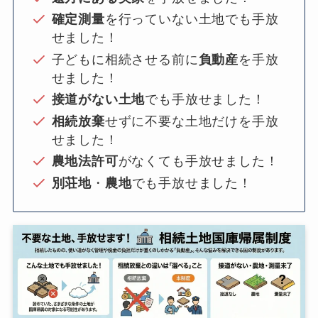
確定測量
を行っていない土地でも手放
せました！
子どもに相続させる前に
負動産
を手放
せました！
接道がない土地
でも手放せました！
相続放棄
せずに不要な土地だけを手放
せました！
農地法許可
がなくても手放せました！
別荘地
・
農地
でも手放せました！