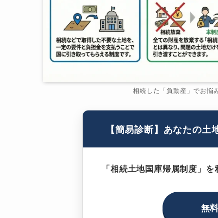
相続した「負動産」でお悩
【簡易診断】あなたの土
「相続土地国庫帰属制度」を
無