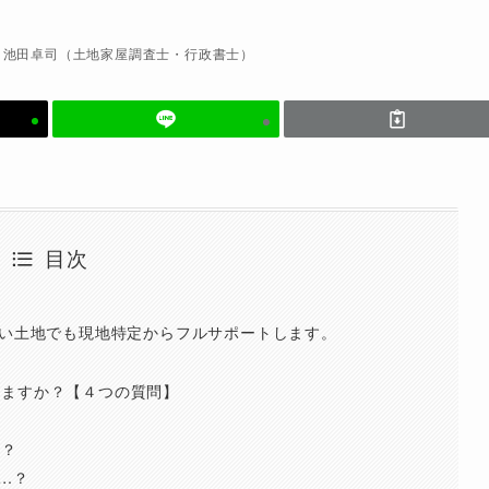
池田卓司（土地家屋調査士・行政書士）
目次
ない土地でも現地特定からフルサポートします。
せますか？【４つの質問】
ら？
…？