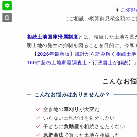
ご依頼
（ご相談→概算御見積金額のご
相続土地国庫帰属制度
とは、相続した土地を国
明土地の発生の抑制を図ることを目的に、令和
「
【2026年最新版】統計から読み解く相続土
150件超の土地家屋調査士・行政書士が解説】
こんなお
こんなお悩みはありませんか？
空き地の
草刈り
が大変だ
いらない土地だけを処分したい
子どもに
負動産
を相続させたくない
原野商法
で買った土地を相続した