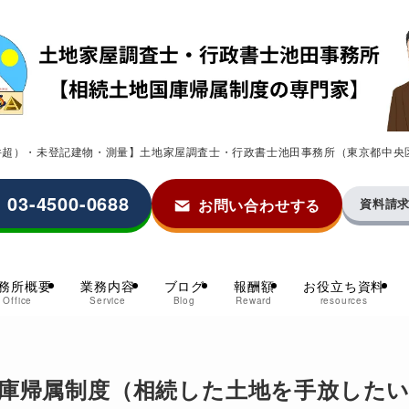
0件超）・未登記建物・測量】土地家屋調査士・行政書士池田事務所（東京都中央
03-4500-0688
お問い合わせする
資料請
務所概要
業務内容
ブログ
報酬額
お役立ち資料
Office
Service
Blog
Reward
resources
庫帰属制度（相続した土地を手放した