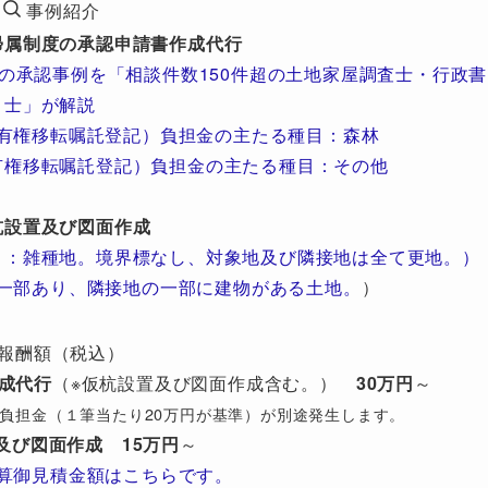
事例紹介
帰属制度の承認申請書作成代行
の承認事例を「相談件数150件超の土地家屋調査士・行政書
士」が解説
有権移転嘱託登記）負担金の主たる種目：森林
有権移転嘱託登記）負担金の主たる種目：その他
杭設置及び図面作成
目：雑種地。境界標なし、対象地及び隣接地は全て更地。）
一部あり、隣接地の一部に建物がある土地。
）
報酬額（税込）
成代行
（※仮杭設置及び図面作成含む。）
30万円
～
び）負担金（１筆当たり20万円が基準）が別途発生します。
及び図面作成
15万円
～
算御見積金額はこちらです。