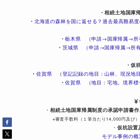
・相続土地国庫
・
北海道の森林を国に返せる？過去最高難易度
・
栃木県 （申請→国庫帰属→所
・
茨城県 （申請→国庫帰属→所
・仮
・
佐賀県 （登記記録の地目：山林、現況地
・
佐賀県 （地目：宅地。境界標
・
相続土地国庫帰属制度の承認申請書作
※審査手数料（１筆当たり14,000円及
・
仮杭設置
モデル事例の概