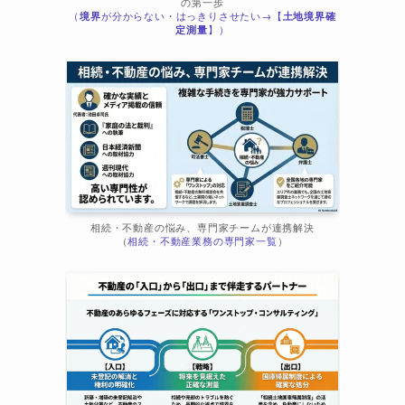
の第一歩
（
境界
が分からない・はっきりさせたい→【
土地境界確
ま
定測量
】）
相続・不動産の悩み、専門家チームが連携解決
（
相続・不動産業務の専門家一覧
）