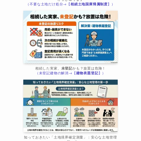
（不要な土地だけ処分→【
相続土地国庫帰属制度
】）
相続した実家、
未登記
かも？放置は危険！
（未登記建物の解消→【
建物表題登記
】）
知っておきたい「土地境界確定測量」：安心な土地管理