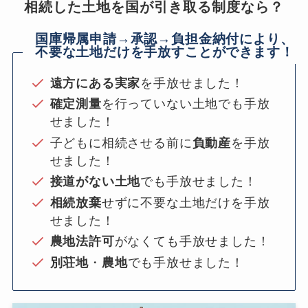
相続した土地を国が引き取る制度なら？
国庫帰属申請→承認→負担金納付により、
不要な土地だけを手放すことができます！
遠方にある実家
を手放せました！
確定測量
を行っていない土地でも手放
せました！
子どもに相続させる前に
負動産
を手放
せました！
接道がない土地
でも手放せました！
相続放棄
せずに不要な土地だけを手放
せました！
農地法許可
がなくても手放せました！
別荘地
・
農地
でも手放せました！