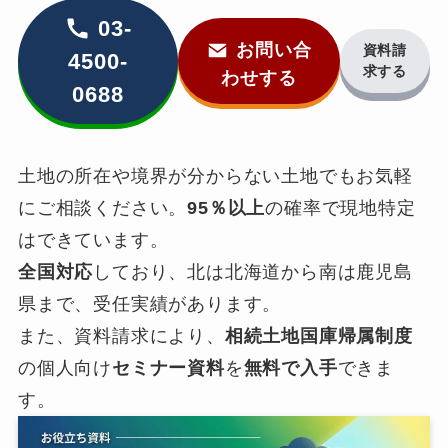
03-
お問い合
資料請
4500-
求する
わせする
0688
土地の所在や境界が分からない土地でもお気軽
にご相談ください。
95％以上
の確率で現地特定
はできています。
全国対応
しており、北は北海道から南は鹿児島
県まで、受任実績があります。
また、資料請求により、
相続土地国庫帰属制度
の個人向け
セミナー資料
を
無料で入手
できま
す。