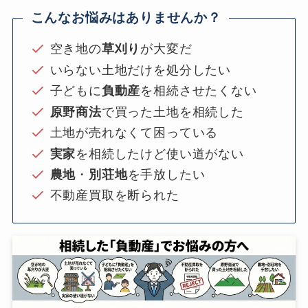
こんなお悩みはありませんか？
空き地の
草刈り
が大変だ
いらない土地だけを処分したい
子どもに
負動産
を相続させたくない
原野商法
で買った土地を相続した
土地が売れなくて困っている
実家
を相続したけど使い道がない
農地
・
別荘地
を手放したい
不動産買取を断られた