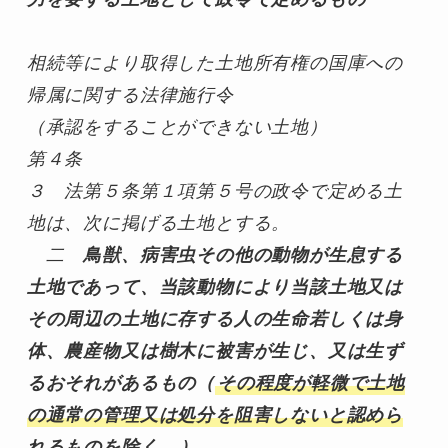
相続等により取得した土地所有権の国庫への
帰属に関する法律施行令
（承認をすることができない土地）
第４条
３　法第５条第１項第５号の政令で定める土
地は、次に掲げる土地とする。
二　
鳥獣、病害虫その他の動物が生息する
土地であって、当該動物により当該土地又は
その周辺の土地に存する人の生命若しくは身
体、農産物又は樹木に被害が生じ、又は生ず
るおそれがあるもの（
その程度が軽微で土地
の通常の管理又は処分を阻害しないと認めら
れるものを除く。
）