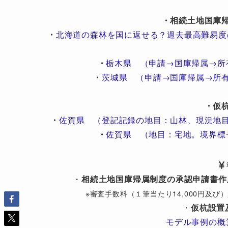
・相続土地国庫
・
北海道の森林を国に返せる？過去最高難易度
・
栃木県 （申請→国庫帰属→所
・
茨城県 （申請→国庫帰属→所
・仮
・
佐賀県 （登記記録の地目：山林、現況地
・
佐賀県 （地目：宅地。境界標
・
相続土地国庫帰属制度の承認申請書作
※審査手数料（１筆当たり14,000円及
・
仮杭設置
モデル事例の概