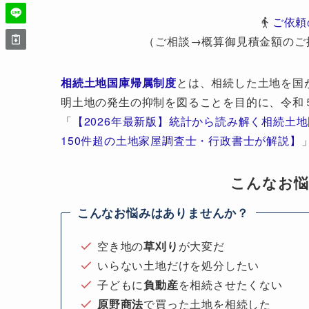
ご依頼
（ご相談→概算御見積金額のご
相続土地国庫帰属制度
とは、相続した土地を国
明土地の発生の抑制を図ることを目的に、令和
「
【2026年最新版】統計から読み解く相続土
150件超の土地家屋調査士・行政書士が解説】
こんなお
こんなお悩みはありませんか？
空き地の
草刈り
が大変だ
いらない土地だけを処分したい
子どもに
負動産
を相続させたくない
原野商法
で買った土地を相続した