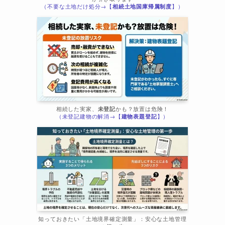
（不要な土地だけ処分→【
相続土地国庫帰属制度
】）
相続した実家、
未登記
かも？放置は危険！
（未登記建物の解消→【
建物表題登記
】）
知っておきたい「土地境界確定測量」：安心な土地管理