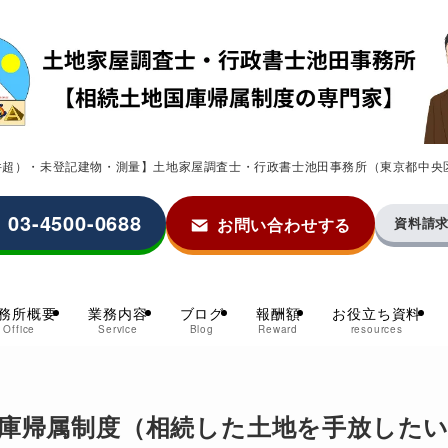
0件超）・未登記建物・測量】土地家屋調査士・行政書士池田事務所（東京都中央
03-4500-0688
お問い合わせする
資料請
務所概要
業務内容
ブログ
報酬額
お役立ち資料
Office
Service
Blog
Reward
resources
庫帰属制度（相続した土地を手放した