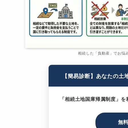
相続した「負動産」でお悩
【簡易診断】あなたの土
「相続土地国庫帰属制度」を
無