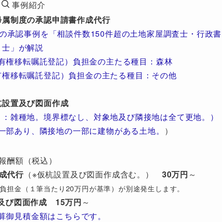
事例紹介
帰属制度の承認申請書作成代行
の承認事例を「相談件数150件超の土地家屋調査士・行政書
士」が解説
有権移転嘱託登記）負担金の主たる種目：森林
有権移転嘱託登記）負担金の主たる種目：その他
杭設置及び図面作成
目：雑種地。境界標なし、対象地及び隣接地は全て更地。）
一部あり、隣接地の一部に建物がある土地。
）
報酬額（税込）
成代行
（※仮杭設置及び図面作成含む。）
30万円
～
び）負担金（１筆当たり20万円が基準）が別途発生します。
及び図面作成
15万円
～
算御見積金額はこちらです。