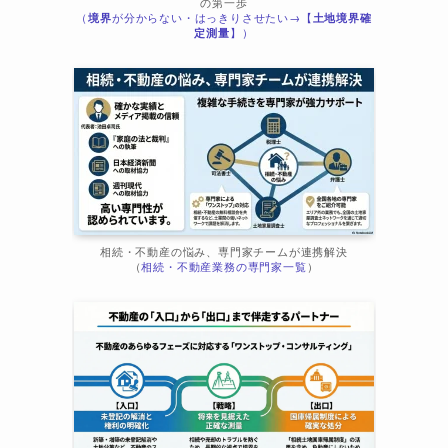
の第一歩
（
境界
が分からない・はっきりさせたい→【
土地境界確
ま
定測量
】）
相続・不動産の悩み、専門家チームが連携解決
（
相続・不動産業務の専門家一覧
）