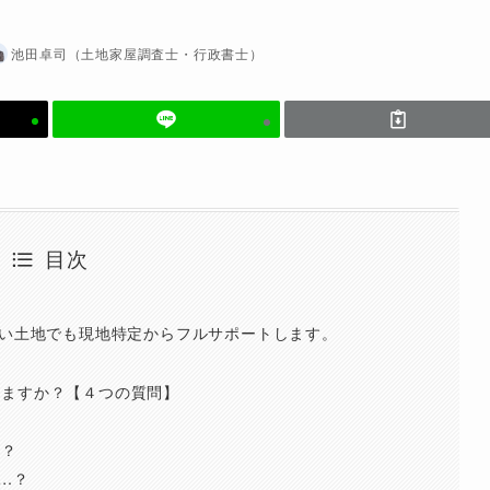
池田卓司（土地家屋調査士・行政書士）
目次
ない土地でも現地特定からフルサポートします。
せますか？【４つの質問】
ら？
…？