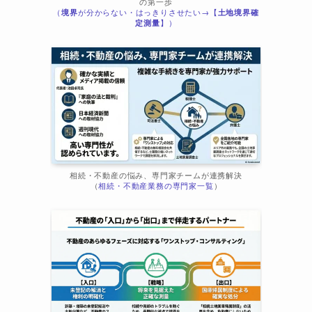
の第一歩
（
境界
が分からない・はっきりさせたい→【
土地境界確
ま
定測量
】）
相続・不動産の悩み、専門家チームが連携解決
（
相続・不動産業務の専門家一覧
）