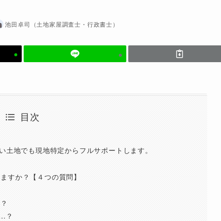
池田卓司（土地家屋調査士・行政書士）
目次
ない土地でも現地特定からフルサポートします。
せますか？【４つの質問】
ら？
…？