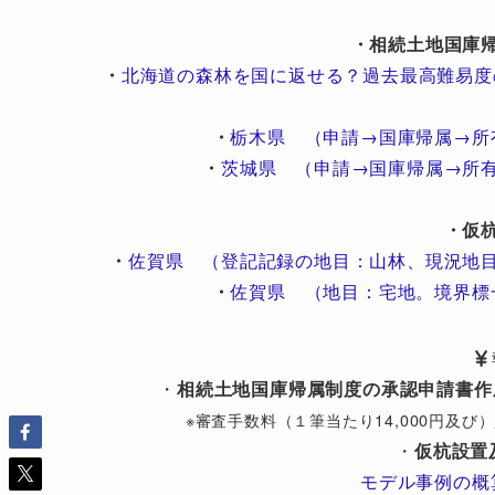
・相続土地国庫
・
北海道の森林を国に返せる？過去最高難易度
・
栃木県 （申請→国庫帰属→所
・
茨城県 （申請→国庫帰属→所
・仮
・
佐賀県 （登記記録の地目：山林、現況地
・
佐賀県 （地目：宅地。境界標
・
相続土地国庫帰属制度の承認申請書作
※審査手数料（１筆当たり14,000円及
・
仮杭設置
モデル事例の概