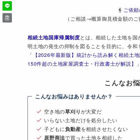
ご依頼
（ご相談→概算御見積金額のご
相続土地国庫帰属制度
とは、相続した土地を国
明土地の発生の抑制を図ることを目的に、令和
「
【2026年最新版】統計から読み解く相続土
150件超の土地家屋調査士・行政書士が解説】
こんなお
こんなお悩みはありませんか？
空き地の
草刈り
が大変だ
いらない土地だけを処分したい
子どもに
負動産
を相続させたくない
原野商法
で買った土地を相続した