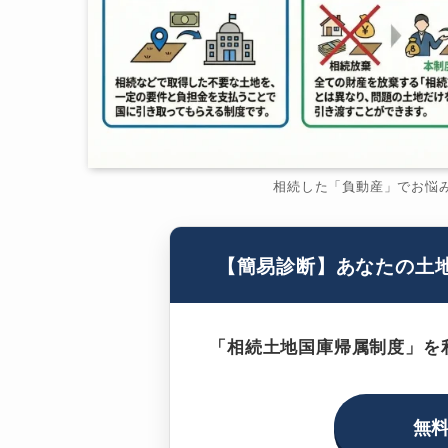
相続した「負動産」でお悩
【簡易診断】あなたの土
「相続土地国庫帰属制度」を
無