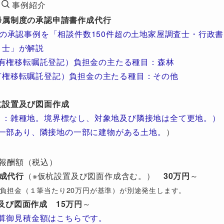
事例紹介
帰属制度の承認申請書作成代行
の承認事例を「相談件数150件超の土地家屋調査士・行政書
士」が解説
有権移転嘱託登記）負担金の主たる種目：森林
有権移転嘱託登記）負担金の主たる種目：その他
杭設置及び図面作成
目：雑種地。境界標なし、対象地及び隣接地は全て更地。）
一部あり、隣接地の一部に建物がある土地。
）
報酬額（税込）
成代行
（※仮杭設置及び図面作成含む。）
30万円
～
び）負担金（１筆当たり20万円が基準）が別途発生します。
及び図面作成
15万円
～
算御見積金額はこちらです。