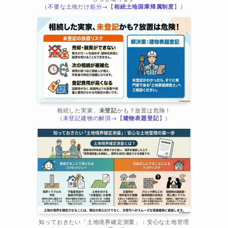
（不要な土地だけ処分→【
相続土地国庫帰属制度
】）
相続した実家、
未登記
かも？放置は危険！
（未登記建物の解消→【
建物表題登記
】）
知っておきたい「土地境界確定測量」：安心な土地管理