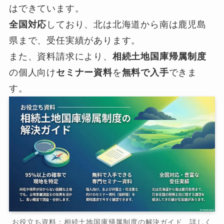
はできています。
全国対応
しており、北は北海道から南は鹿児島
県まで、受任実績があります。
また、資料請求により、
相続土地国庫帰属制度
の個人向け
セミナー資料
を
無料で入手
できま
す。
お役立ち資料：相続土地国庫帰属制度の解決ガイド 詳しく