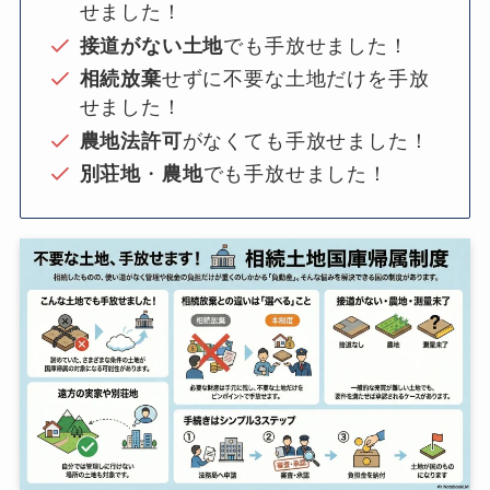
せました！
接道がない土地
でも手放せました！
相続放棄
せずに不要な土地だけを手放
せました！
農地法許可
がなくても手放せました！
別荘地
・
農地
でも手放せました！