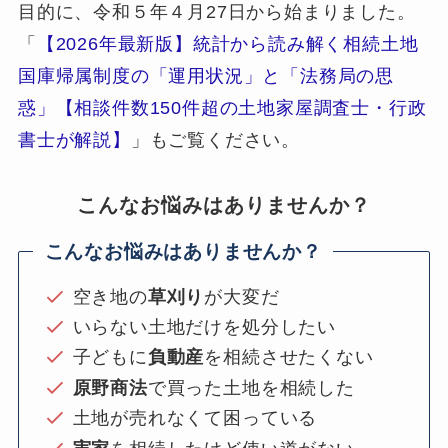
目的に、令和５年４月27日から始まりました。
「
【2026年最新版】統計から読み解く相続土地
国庫帰属制度の「運用状況」と「法務局の思
惑」【相談件数150件超の土地家屋調査士・行政
書士が解説】
」もご覧ください。
こんなお悩みはありませんか？
こんなお悩みはありませんか？
空き地の
草刈り
が大変だ
いらない土地だけを処分したい
子どもに
負動産
を相続させたくない
原野商法
で買った土地を相続した
土地が売れなくて困っている