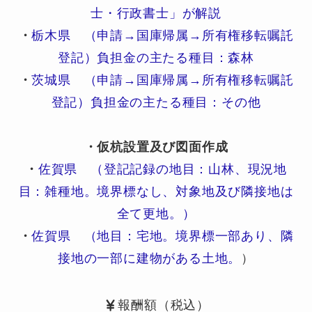
士・行政書士」が解説
・
栃木県 （申請→国庫帰属→所有権移転嘱託
登記）負担金の主たる種目：森林
・
茨城県 （申請→国庫帰属→所有権移転嘱託
登記）負担金の主たる種目：その他
・仮杭設置及び図面作成
・
佐賀県 （登記記録の地目：山林、現況地
目：雑種地。境界標なし、対象地及び隣接地は
全て更地。）
・
佐賀県 （地目：宅地。境界標一部あり、隣
接地の一部に建物がある土地。
）
報酬額（税込）