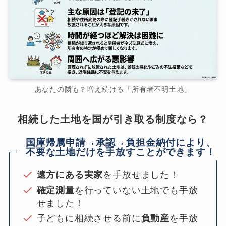
あなたの隣も？増え続ける「所有者不明土地」
相続した土地を国が引き取る制度なら？
国庫帰属申請→承認→負担金納付により、
不要な土地だけを手放すことができます！
遠方にある実家
を手放せました！
確定測量
を行っていない土地でも手放
せました！
子どもに相続させる前に
負動産
を手放