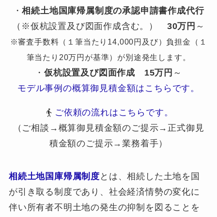
・
相続土地国庫帰属制度の承認申請書作成代行
（※仮杭設置及び図面作成含む。）
30万円
～
※審査手数料（１筆当たり14,000円及び）負担金（１
筆当たり20万円が基準）が別途発生します。
・
仮杭設置及び図面作成
15万円
～
モデル事例の概算御見積金額はこちらです。
ご依頼の流れはこちらです。
（ご相談→概算御見積金額のご提示→正式御見
積金額のご提示→業務着手）
相続土地国庫帰属制度
とは、相続した土地を国
が引き取る制度であり、社会経済情勢の変化に
伴い所有者不明土地の発生の抑制を図ることを