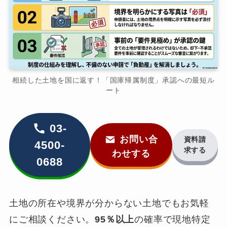
相続した土地を国に返す！「国庫帰属制度」承認への最短ル
ート
03-
お問い合
資料請
4500-
求する
わせする
0688
土地の所在や境界が分からない土地でもお気軽
にご相談ください。
95％以上
の確率で現地特定