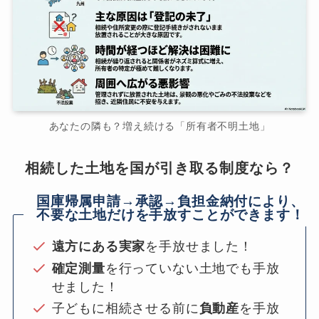
あなたの隣も？増え続ける「所有者不明土地」
相続した土地を国が引き取る制度なら？
国庫帰属申請→承認→負担金納付により、
不要な土地だけを手放すことができます！
遠方にある実家
を手放せました！
確定測量
を行っていない土地でも手放
せました！
子どもに相続させる前に
負動産
を手放