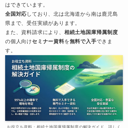
はできています。
全国対応
しており、北は北海道から南は鹿児島
県まで、受任実績があります。
また、資料請求により、
相続土地国庫帰属制度
の個人向け
セミナー資料
を
無料で入手
できま
す。
お役立ち資料：相続土地国庫帰属制度の解決ガイド 詳しく