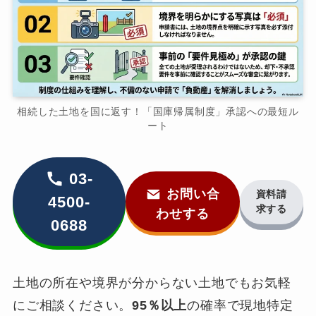
相続した土地を国に返す！「国庫帰属制度」承認への最短ル
ート
03-
お問い合
資料請
4500-
求する
わせする
0688
土地の所在や境界が分からない土地でもお気軽
にご相談ください。
95％以上
の確率で現地特定