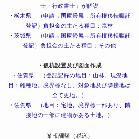
士・行政書士」が解説
・
栃木県 （申請→国庫帰属→所有権移転嘱託
登記）負担金の主たる種目：森林
・
茨城県 （申請→国庫帰属→所有権移転嘱託
登記）負担金の主たる種目：その他
・仮杭設置及び図面作成
・
佐賀県 （登記記録の地目：山林、現況地
目：雑種地。境界標なし、対象地及び隣接地は
全て更地。）
・
佐賀県 （地目：宅地。境界標一部あり、隣
接地の一部に建物がある土地。
）
報酬額（税込）