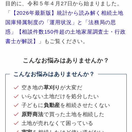
目的に、令和５年４月27日から始まりました。
「
【2026年最新版】統計から読み解く相続土地
国庫帰属制度の「運用状況」と「法務局の思
惑」【相談件数150件超の土地家屋調査士・行政
書士が解説】
」もご覧ください。
こんなお悩みはありませんか？
こんなお悩みはありませんか？
空き地の
草刈り
が大変だ
いらない土地だけを処分したい
子どもに
負動産
を相続させたくない
原野商法
で買った土地を相続した
土地が売れなくて困っている