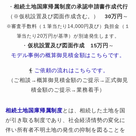
・
相続土地国庫帰属制度の承認申請書作成代行
（※仮杭設置及び図面作成含む。）
30万円
～
※審査手数料（１筆当たり14,000円及び）負担金（１
筆当たり20万円が基準）が別途発生します。
・
仮杭設置及び図面作成
15万円
～
モデル事例の概算御見積金額はこちらです。
ご依頼の流れはこちらです。
（ご相談→概算御見積金額のご提示→正式御見
積金額のご提示→業務着手）
相続土地国庫帰属制度
とは、相続した土地を国
が引き取る制度であり、社会経済情勢の変化に
伴い所有者不明土地の発生の抑制を図ることを