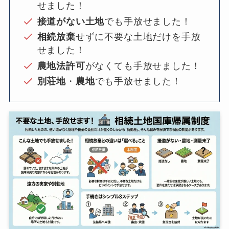
せました！
接道がない土地
でも手放せました！
相続放棄
せずに不要な土地だけを手放
せました！
農地法許可
がなくても手放せました！
別荘地
・
農地
でも手放せました！