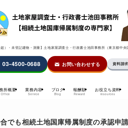
0件超）・未登記建物・測量】土地家屋調査士・行政書士池田事務所（東京都中央
03-4500-0688
お問い合わせする
資料請
務所概要
業務内容
ブログ
報酬額
お役立ち資料
Office
Service
Blog
Reward
resources
合でも相続土地国庫帰属制度の承認申