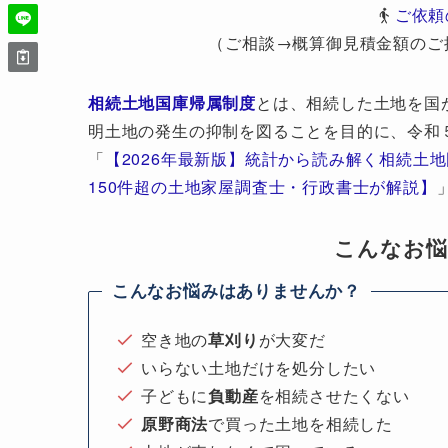
ご依頼
（ご相談→概算御見積金額のご
相続土地国庫帰属制度
とは、相続した土地を国
明土地の発生の抑制を図ることを目的に、令和
「
【2026年最新版】統計から読み解く相続土
150件超の土地家屋調査士・行政書士が解説】
こんなお
こんなお悩みはありませんか？
空き地の
草刈り
が大変だ
いらない土地だけを処分したい
子どもに
負動産
を相続させたくない
原野商法
で買った土地を相続した