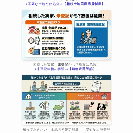
（不要な土地だけ処分→【
相続土地国庫帰属制度
】）
相続した実家、
未登記
かも？放置は危険！
（未登記建物の解消→【
建物表題登記
】）
知っておきたい「土地境界確定測量」：安心な土地管理