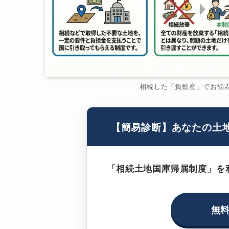
相続した「負動産」でお悩
【簡易診断】あなたの土
「相続土地国庫帰属制度」を
無