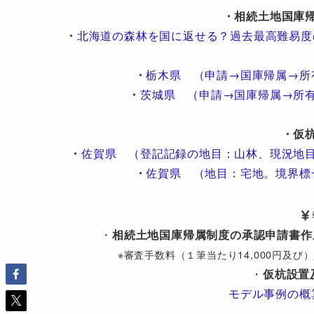
・相続土地国庫
・
北海道の森林を国に返せる？過去最高難易度
・
栃木県 （申請→国庫帰属→所
・
茨城県 （申請→国庫帰属→所
・仮
・
佐賀県 （登記記録の地目：山林、現況地
・
佐賀県 （地目：宅地。境界標
・
相続土地国庫帰属制度の承認申請書作
※審査手数料（１筆当たり14,000円及
・
仮杭設置
モデル事例の概