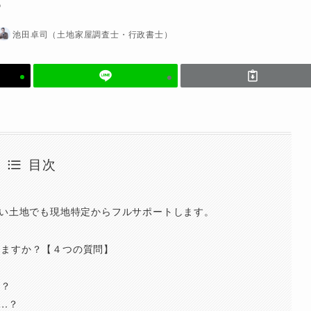
？
池田卓司（土地家屋調査士・行政書士）
目次
ない土地でも現地特定からフルサポートします。
せますか？【４つの質問】
ら？
…？