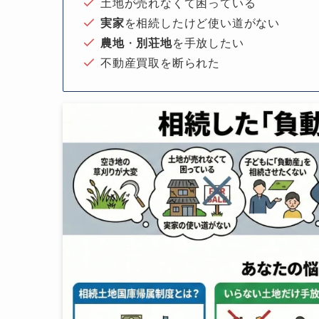
土地が売れなくて困っている
実家
を相続したけど使い道がない
農地
・
別荘地
を手放したい
不動産買取を断られた