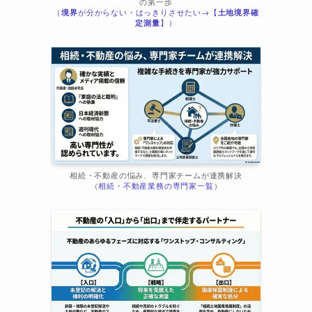
の第一歩
ま
（
境界
が分からない・はっきりさせたい→【
土地境界確
定測量
】）
相続・不動産の悩み、専門家チームが連携解決
（
相続・不動産業務の専門家一覧
）