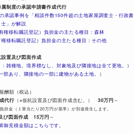
帰属制度の承認申請書作成代行
の承認事例を「相談件数150件超の土地家屋調査士・行政書
士」が解説
有権移転嘱託登記）負担金の主たる種目：森林
有権移転嘱託登記）負担金の主たる種目：その他
杭設置及び図面作成
目：雑種地。境界標なし、対象地及び隣接地は全て更地。）
一部あり、隣接地の一部に建物がある土地。
）
報酬額（税込）
成代行
（※仮杭設置及び図面作成含む。）
30万円
～
び）負担金（１筆当たり20万円が基準）が別途発生します。
及び図面作成
15万円
～
算御見積金額はこちらです。