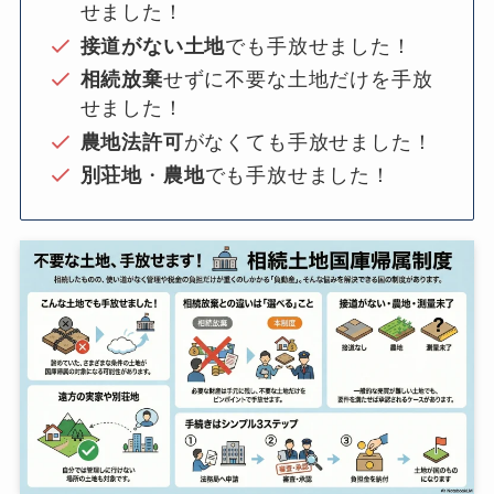
せました！
接道がない土地
でも手放せました！
相続放棄
せずに不要な土地だけを手放
せました！
農地法許可
がなくても手放せました！
別荘地
・
農地
でも手放せました！