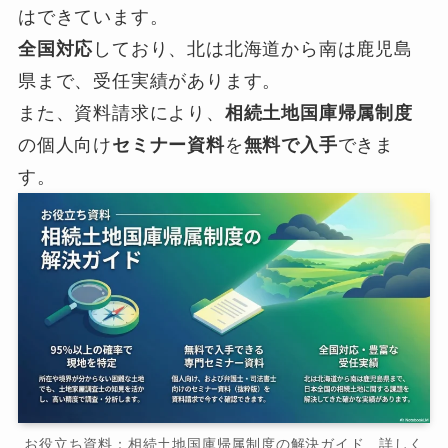
はできています。
全国対応
しており、北は北海道から南は鹿児島
県まで、受任実績があります。
また、資料請求により、
相続土地国庫帰属制度
の個人向け
セミナー資料
を
無料で入手
できま
す。
お役立ち資料：相続土地国庫帰属制度の解決ガイド 詳しく