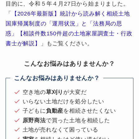
目的に、令和５年４月27日から始まりました。
「
【2026年最新版】統計から読み解く相続土地
国庫帰属制度の「運用状況」と「法務局の思
惑」【相談件数150件超の土地家屋調査士・行政
書士が解説】
」もご覧ください。
こんなお悩みはありませんか？
こんなお悩みはありませんか？
空き地の
草刈り
が大変だ
いらない土地だけを処分したい
子どもに
負動産
を相続させたくない
原野商法
で買った土地を相続した
土地が売れなくて困っている