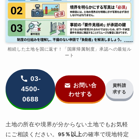
相続した土地を国に返す！「国庫帰属制度」承認への最短ル
ート
03-
お問い合
資料請
4500-
求する
わせする
0688
土地の所在や境界が分からない土地でもお気軽
にご相談ください。
95％以上
の確率で現地特定