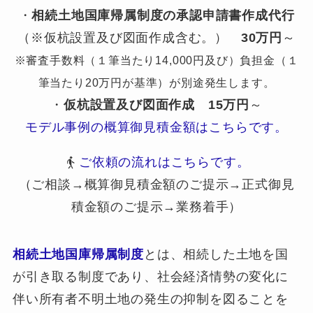
・
相続土地国庫帰属制度の承認申請書作成代行
（※仮杭設置及び図面作成含む。）
30万円
～
※審査手数料（１筆当たり14,000円及び）負担金（１
筆当たり20万円が基準）が別途発生します。
・
仮杭設置及び図面作成
15万円
～
モデル事例の概算御見積金額はこちらです。
ご依頼の流れはこちらです。
（ご相談→概算御見積金額のご提示→正式御見
積金額のご提示→業務着手）
相続土地国庫帰属制度
とは、相続した土地を国
が引き取る制度であり、社会経済情勢の変化に
伴い所有者不明土地の発生の抑制を図ることを