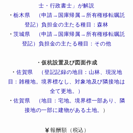
士・行政書士」が解説
・
栃木県 （申請→国庫帰属→所有権移転嘱託
登記）負担金の主たる種目：森林
・
茨城県 （申請→国庫帰属→所有権移転嘱託
登記）負担金の主たる種目：その他
・仮杭設置及び図面作成
・
佐賀県 （登記記録の地目：山林、現況地
目：雑種地。境界標なし、対象地及び隣接地は
全て更地。）
・
佐賀県 （地目：宅地。境界標一部あり、隣
接地の一部に建物がある土地。
）
報酬額（税込）