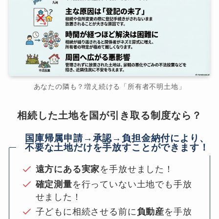
あなたの隣も？増え続ける「所有者不明土地」
相続した土地を国が引き取る制度なら？
国庫帰属申請→承認→負担金納付により、
不要な土地だけを手放すことができます！
遠方にある実家
を手放せました！
確定測量
を行っていない土地でも手放
せました！
子どもに相続させる前に
負動産
を手放