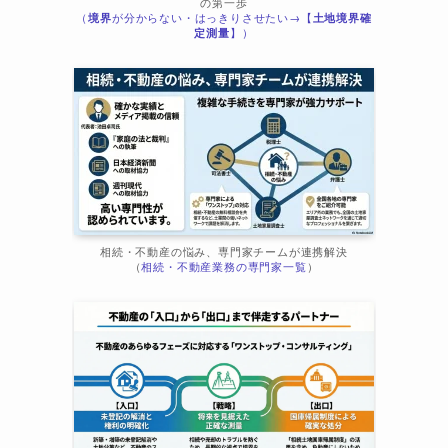
の第一歩
（
境界
が分からない・はっきりさせたい→【
土地境界確
ま
定測量
】）
相続・不動産の悩み、専門家チームが連携解決
（
相続・不動産業務の専門家一覧
）