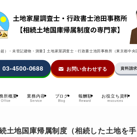
0件超）・未登記建物・測量】土地家屋調査士・行政書士池田事務所（東京都中央
03-4500-0688
お問い合わせする
資料請
務所概要
業務内容
ブログ
報酬額
お役立ち資料
Office
Service
Blog
Reward
resources
続土地国庫帰属制度（相続した土地を手