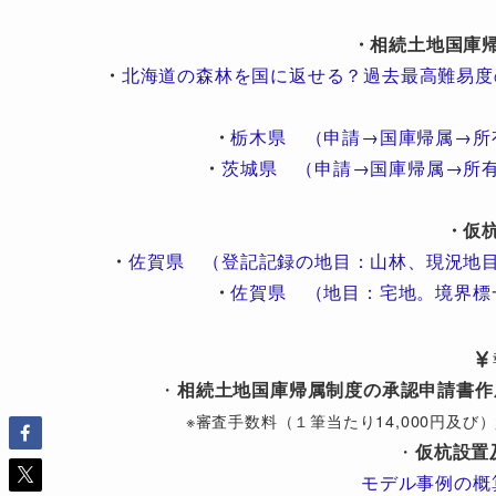
・相続土地国庫
・
北海道の森林を国に返せる？過去最高難易度
・
栃木県 （申請→国庫帰属→所
・
茨城県 （申請→国庫帰属→所
・仮
・
佐賀県 （登記記録の地目：山林、現況地
・
佐賀県 （地目：宅地。境界標
・
相続土地国庫帰属制度の承認申請書作
※審査手数料（１筆当たり14,000円及
・
仮杭設置
モデル事例の概