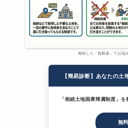
相続した「負動産」でお悩
【簡易診断】あなたの土
「相続土地国庫帰属制度」を
無