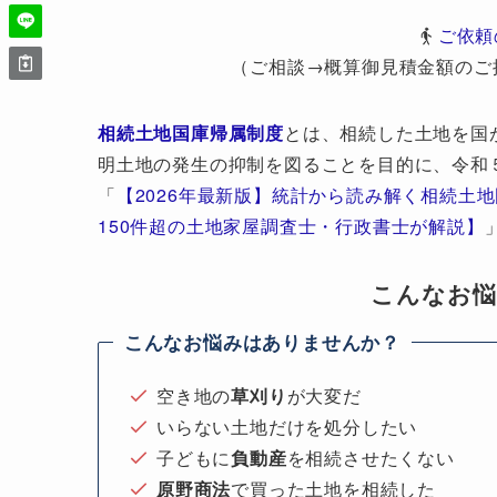
ご依頼
（ご相談→概算御見積金額のご
相続土地国庫帰属制度
とは、相続した土地を国
明土地の発生の抑制を図ることを目的に、令和
「
【2026年最新版】統計から読み解く相続土
150件超の土地家屋調査士・行政書士が解説】
こんなお
こんなお悩みはありませんか？
空き地の
草刈り
が大変だ
いらない土地だけを処分したい
子どもに
負動産
を相続させたくない
原野商法
で買った土地を相続した