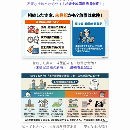
（不要な土地だけ処分→【
相続土地国庫帰属制度
】）
相続した実家、
未登記
かも？放置は危険！
（未登記建物の解消→【
建物表題登記
】）
知っておきたい「土地境界確定測量」：安心な土地管理