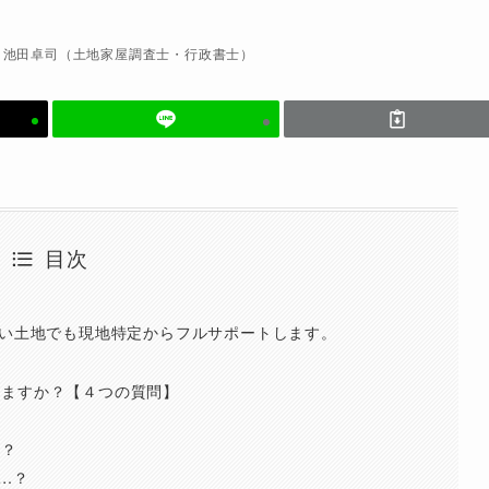
池田卓司（土地家屋調査士・行政書士）
目次
ない土地でも現地特定からフルサポートします。
せますか？【４つの質問】
ら？
…？