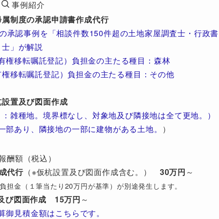
事例紹介
帰属制度の承認申請書作成代行
の承認事例を「相談件数150件超の土地家屋調査士・行政書
士」が解説
有権移転嘱託登記）負担金の主たる種目：森林
有権移転嘱託登記）負担金の主たる種目：その他
杭設置及び図面作成
目：雑種地。境界標なし、対象地及び隣接地は全て更地。）
一部あり、隣接地の一部に建物がある土地。
）
報酬額（税込）
成代行
（※仮杭設置及び図面作成含む。）
30万円
～
び）負担金（１筆当たり20万円が基準）が別途発生します。
及び図面作成
15万円
～
算御見積金額はこちらです。