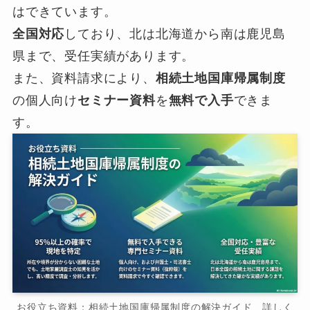
はできています。
全国対応
しており、北は北海道から南は鹿児島
県まで、受任実績があります。
また、資料請求により、
相続土地国庫帰属制度
の個人向け
セミナー資料
を
無料で入手
できま
す。
お役立ち資料：相続土地国庫帰属制度の解決ガイド 詳しく