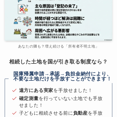
あなたの隣も？増え続ける「所有者不明土地」
相続した土地を国が引き取る制度なら？
国庫帰属申請→承認→負担金納付により、
不要な土地だけを手放すことができます！
遠方にある実家
を手放せました！
確定測量
を行っていない土地でも手放
せました！
子どもに相続させる前に
負動産
を手放