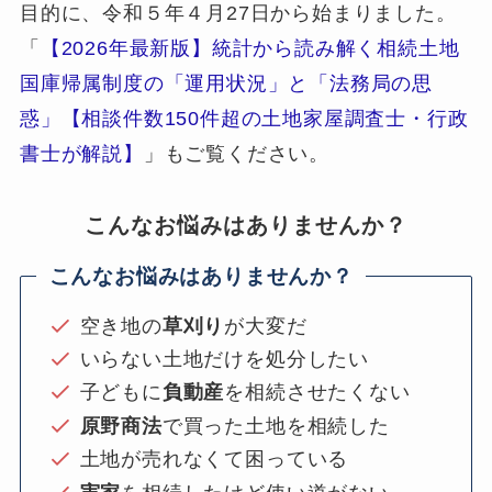
目的に、令和５年４月27日から始まりました。
「
【2026年最新版】統計から読み解く相続土地
国庫帰属制度の「運用状況」と「法務局の思
惑」【相談件数150件超の土地家屋調査士・行政
書士が解説】
」もご覧ください。
こんなお悩みはありませんか？
こんなお悩みはありませんか？
空き地の
草刈り
が大変だ
いらない土地だけを処分したい
子どもに
負動産
を相続させたくない
原野商法
で買った土地を相続した
土地が売れなくて困っている