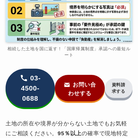
相続した土地を国に返す！「国庫帰属制度」承認への最短ル
ート
03-
お問い合
資料請
4500-
求する
わせする
0688
土地の所在や境界が分からない土地でもお気軽
にご相談ください。
95％以上
の確率で現地特定