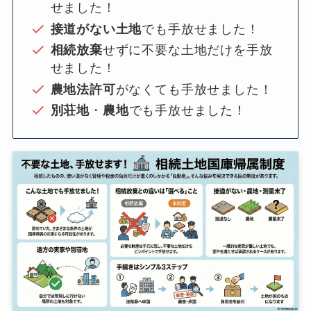
せました！
接道がない土地
でも手放せました！
相続放棄
せずに不要な土地だけを手放
せました！
農地法許可
がなくても手放せました！
別荘地
・
農地
でも手放せました！