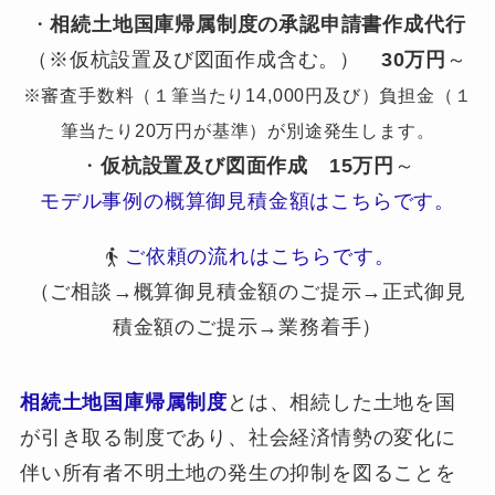
・
相続土地国庫帰属制度の承認申請書作成代行
（※仮杭設置及び図面作成含む。）
30万円
～
※審査手数料（１筆当たり14,000円及び）負担金（１
筆当たり20万円が基準）が別途発生します。
・
仮杭設置及び図面作成
15万円
～
モデル事例の概算御見積金額はこちらです。
ご依頼の流れはこちらです。
（ご相談→概算御見積金額のご提示→正式御見
積金額のご提示→業務着手）
相続土地国庫帰属制度
とは、相続した土地を国
が引き取る制度であり、社会経済情勢の変化に
伴い所有者不明土地の発生の抑制を図ることを