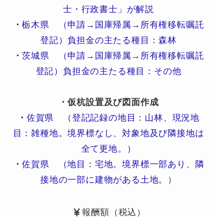
士・行政書士」が解説
・
栃木県 （申請→国庫帰属→所有権移転嘱託
登記）負担金の主たる種目：森林
・
茨城県 （申請→国庫帰属→所有権移転嘱託
登記）負担金の主たる種目：その他
・仮杭設置及び図面作成
・
佐賀県 （登記記録の地目：山林、現況地
目：雑種地。境界標なし、対象地及び隣接地は
全て更地。）
・
佐賀県 （地目：宅地。境界標一部あり、隣
接地の一部に建物がある土地。
）
報酬額（税込）