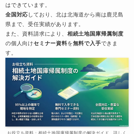
はできています。
全国対応
しており、北は北海道から南は鹿児島
県まで、受任実績があります。
また、資料請求により、
相続土地国庫帰属制度
の個人向け
セミナー資料
を
無料で入手
できま
す。
お役立ち資料：相続土地国庫帰属制度の解決ガイド 詳しく