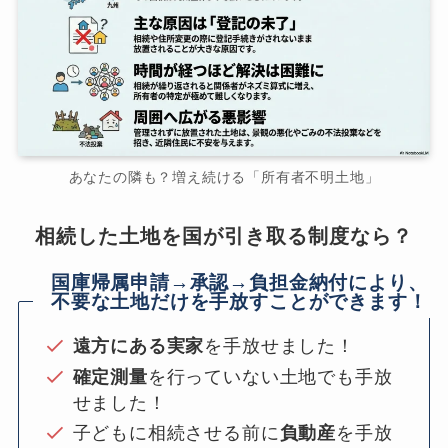
あなたの隣も？増え続ける「所有者不明土地」
相続した土地を国が引き取る制度なら？
国庫帰属申請→承認→負担金納付により、
不要な土地だけを手放すことができます！
遠方にある実家
を手放せました！
確定測量
を行っていない土地でも手放
せました！
子どもに相続させる前に
負動産
を手放