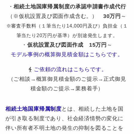
・
相続土地国庫帰属制度の承認申請書作成代行
（※仮杭設置及び図面作成含む。）
30万円
～
※審査手数料（１筆当たり14,000円及び）負担金（１
筆当たり20万円が基準）が別途発生します。
・
仮杭設置及び図面作成
15万円
～
モデル事例の概算御見積金額はこちらです。
ご依頼の流れはこちらです。
（ご相談→概算御見積金額のご提示→正式御見
積金額のご提示→業務着手）
相続土地国庫帰属制度
とは、相続した土地を国
が引き取る制度であり、社会経済情勢の変化に
伴い所有者不明土地の発生の抑制を図ることを