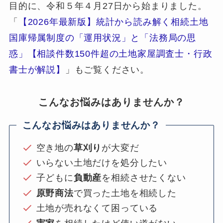
目的に、令和５年４月27日から始まりました。
「
【2026年最新版】統計から読み解く相続土地
国庫帰属制度の「運用状況」と「法務局の思
惑」【相談件数150件超の土地家屋調査士・行政
書士が解説】
」もご覧ください。
こんなお悩みはありませんか？
こんなお悩みはありませんか？
空き地の
草刈り
が大変だ
いらない土地だけを処分したい
子どもに
負動産
を相続させたくない
原野商法
で買った土地を相続した
土地が売れなくて困っている