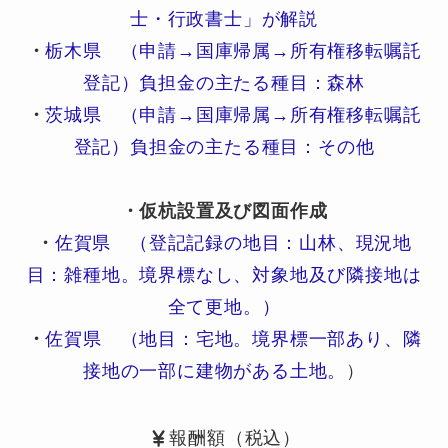
士・行政書士」が解説
・
栃木県 （申請→国庫帰属→所有権移転嘱託
登記）負担金の主たる種目：森林
・
茨城県 （申請→国庫帰属→所有権移転嘱託
登記）負担金の主たる種目：その他
・仮杭設置及び図面作成
・
佐賀県 （登記記録の地目：山林、現況地
目：雑種地。境界標なし、対象地及び隣接地は
全て更地。）
・
佐賀県 （地目：宅地。境界標一部あり、隣
接地の一部に建物がある土地。
）
報酬額（税込）