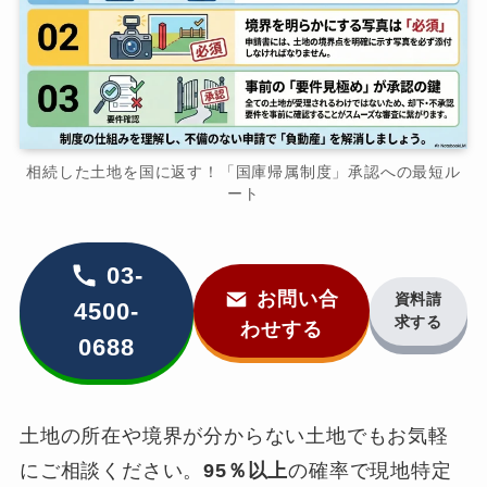
相続した土地を国に返す！「国庫帰属制度」承認への最短ル
ート
03-
お問い合
資料請
4500-
求する
わせする
0688
土地の所在や境界が分からない土地でもお気軽
にご相談ください。
95％以上
の確率で現地特定