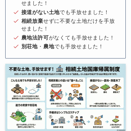
せました！
接道がない土地
でも手放せました！
相続放棄
せずに不要な土地だけを手放
せました！
農地法許可
がなくても手放せました！
別荘地
・
農地
でも手放せました！