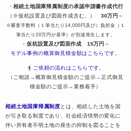
・
相続土地国庫帰属制度の承認申請書作成代行
（※仮杭設置及び図面作成含む。）
30万円
～
※審査手数料（１筆当たり14,000円及び）負担金（１
筆当たり20万円が基準）が別途発生します。
・
仮杭設置及び図面作成
15万円
～
モデル事例の概算御見積金額はこちらです。
ご依頼の流れはこちらです。
（ご相談→概算御見積金額のご提示→正式御見
積金額のご提示→業務着手）
相続土地国庫帰属制度
とは、相続した土地を国
が引き取る制度であり、社会経済情勢の変化に
伴い所有者不明土地の発生の抑制を図ることを