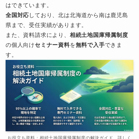
はできています。
全国対応
しており、北は北海道から南は鹿児島
県まで、受任実績があります。
また、資料請求により、
相続土地国庫帰属制度
の個人向け
セミナー資料
を
無料で入手
できま
す。
お役立ち資料：相続土地国庫帰属制度の解決ガイド 詳しく