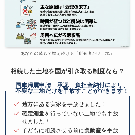
あなたの隣も？増え続ける「所有者不明土地」
相続した土地を国が引き取る制度なら？
国庫帰属申請→承認→負担金納付により、
不要な土地だけを手放すことができます！
遠方にある実家
を手放せました！
確定測量
を行っていない土地でも手放
せました！
子どもに相続させる前に
負動産
を手放