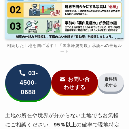
相続した土地を国に返す！「国庫帰属制度」承認への最短ル
ート
03-
お問い合
資料請
4500-
求する
わせする
0688
土地の所在や境界が分からない土地でもお気軽
にご相談ください。
95％以上
の確率で現地特定