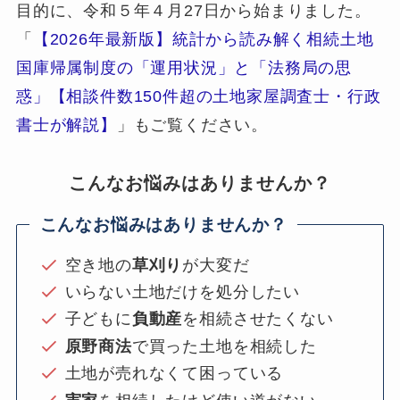
目的に、令和５年４月27日から始まりました。
「
【2026年最新版】統計から読み解く相続土地
国庫帰属制度の「運用状況」と「法務局の思
惑」【相談件数150件超の土地家屋調査士・行政
書士が解説】
」もご覧ください。
こんなお悩みはありませんか？
こんなお悩みはありませんか？
空き地の
草刈り
が大変だ
いらない土地だけを処分したい
子どもに
負動産
を相続させたくない
原野商法
で買った土地を相続した
土地が売れなくて困っている