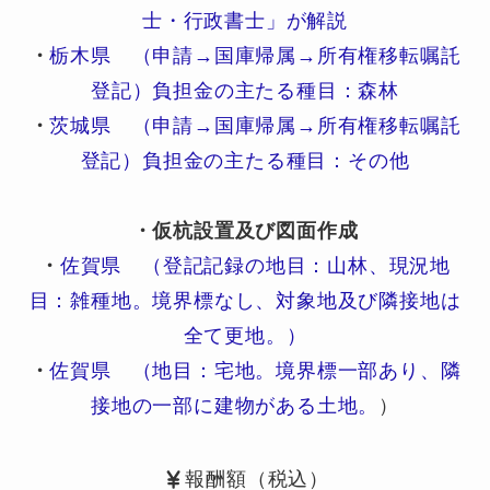
士・行政書士」が解説
・
栃木県 （申請→国庫帰属→所有権移転嘱託
登記）負担金の主たる種目：森林
・
茨城県 （申請→国庫帰属→所有権移転嘱託
登記）負担金の主たる種目：その他
・仮杭設置及び図面作成
・
佐賀県 （登記記録の地目：山林、現況地
目：雑種地。境界標なし、対象地及び隣接地は
全て更地。）
・
佐賀県 （地目：宅地。境界標一部あり、隣
接地の一部に建物がある土地。
）
報酬額（税込）