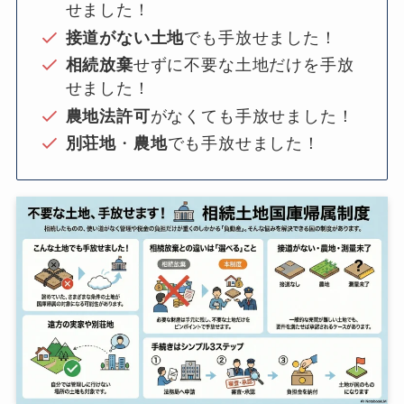
せました！
接道がない土地
でも手放せました！
相続放棄
せずに不要な土地だけを手放
せました！
農地法許可
がなくても手放せました！
別荘地
・
農地
でも手放せました！