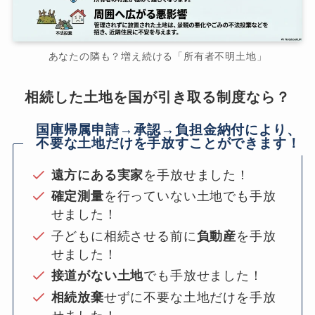
あなたの隣も？増え続ける「所有者不明土地」
相続した土地を国が引き取る制度なら？
国庫帰属申請→承認→負担金納付により、
不要な土地だけを手放すことができます！
遠方にある実家
を手放せました！
確定測量
を行っていない土地でも手放
せました！
子どもに相続させる前に
負動産
を手放
せました！
接道がない土地
でも手放せました！
相続放棄
せずに不要な土地だけを手放