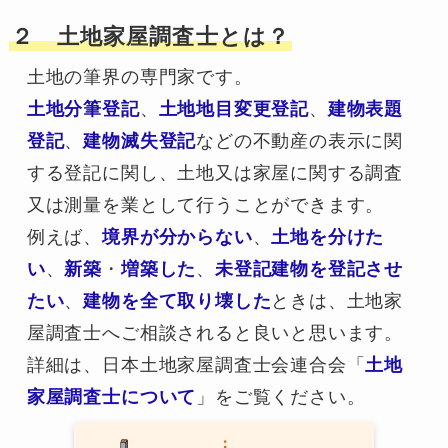
２
土地家屋調査士とは？
土地の筆界の専門家です。
土地分筆登記
、
土地地目変更登記
、
建物表題
登記
、
建物滅失登記
などの不動産の表示に関
する登記に関し、土地又は家屋に関する調査
又は測量を業として行うことができます。
例えば、
境界が分からない
、
土地を分けた
い
、
新築
・
増築した
、
未登記建物を登記させ
たい
、
建物を全て取り壊した
ときは、土地家
屋調査士へご相談されると良いと思います。
詳細は、日本土地家屋調査士会連合会「
土地
家屋調査士について
」をご覧ください。