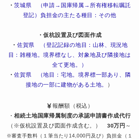
・
茨城県 （申請→国庫帰属→所有権移転嘱託
登記）負担金の主たる種目：その他
・仮杭設置及び図面作成
・
佐賀県 （登記記録の地目：山林、現況地
目：雑種地。境界標なし、対象地及び隣接地は
全て更地。）
・
佐賀県 （地目：宅地。境界標一部あり、隣
接地の一部に建物がある土地。
）
報酬額（税込）
・
相続土地国庫帰属制度の承認申請書作成代行
（※仮杭設置及び図面作成含む。）
30万円
～
※審査手数料（１筆当たり14,000円及び）負担金（１