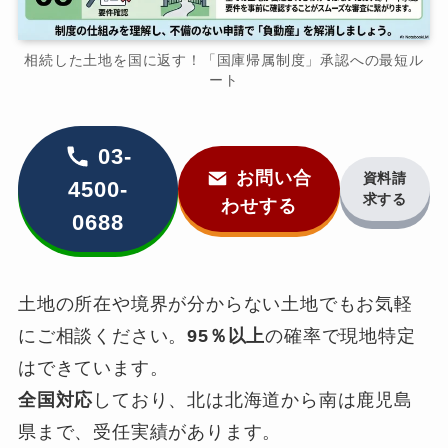
相続した土地を国に返す！「国庫帰属制度」承認への最短ル
ート
03-
お問い合
資料請
4500-
求する
わせする
0688
土地の所在や境界が分からない土地でもお気軽
にご相談ください。
95％以上
の確率で現地特定
はできています。
全国対応
しており、北は北海道から南は鹿児島
県まで、受任実績があります。