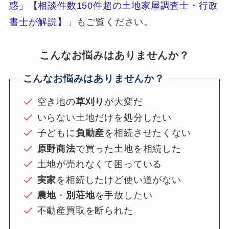
惑」【相談件数150件超の土地家屋調査士・行政
書士が解説】
」もご覧ください。
こんなお悩みはありませんか？
こんなお悩みはありませんか？
空き地の
草刈り
が大変だ
いらない土地だけを処分したい
子どもに
負動産
を相続させたくない
原野商法
で買った土地を相続した
土地が売れなくて困っている
実家
を相続したけど使い道がない
農地
・
別荘地
を手放したい
不動産買取を断られた