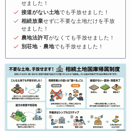
せました！
接道がない土地
でも手放せました！
相続放棄
せずに不要な土地だけを手放
せました！
農地法許可
がなくても手放せました！
別荘地
・
農地
でも手放せました！