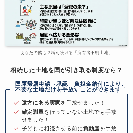
あなたの隣も？増え続ける「所有者不明土地」
相続した土地を国が引き取る制度なら？
国庫帰属申請→承認→負担金納付により、
不要な土地だけを手放すことができます！
遠方にある実家
を手放せました！
確定測量
を行っていない土地でも手放
せました！
子どもに相続させる前に
負動産
を手放