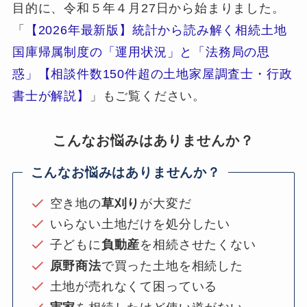
目的に、令和５年４月27日から始まりました。
「
【2026年最新版】統計から読み解く相続土地
国庫帰属制度の「運用状況」と「法務局の思
惑」【相談件数150件超の土地家屋調査士・行政
書士が解説】
」もご覧ください。
こんなお悩みはありませんか？
こんなお悩みはありませんか？
空き地の
草刈り
が大変だ
いらない土地だけを処分したい
子どもに
負動産
を相続させたくない
原野商法
で買った土地を相続した
土地が売れなくて困っている