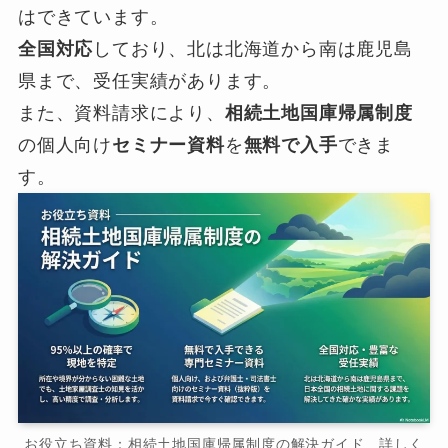
はできています。
全国対応
しており、北は北海道から南は鹿児島
県まで、受任実績があります。
また、資料請求により、
相続土地国庫帰属制度
の個人向け
セミナー資料
を
無料で入手
できま
す。
お役立ち資料：相続土地国庫帰属制度の解決ガイド 詳しく