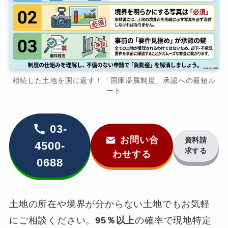
相続した土地を国に返す！「国庫帰属制度」承認への最短ル
ート
03-
お問い合
資料請
4500-
求する
わせする
0688
土地の所在や境界が分からない土地でもお気軽
にご相談ください。
95％以上
の確率で現地特定