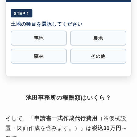
STEP 1
土地の種目を選択してください
宅地
農地
森林
その他
池田事務所の報酬額はいくら？
そして、「
申請書一式作成代行費用
（※仮杭設
置・図面作成を含みます。）」は
税込30万円
～