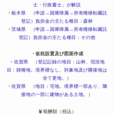
士・行政書士」が解説
・
栃木県 （申請→国庫帰属→所有権移転嘱託
登記）負担金の主たる種目：森林
・
茨城県 （申請→国庫帰属→所有権移転嘱託
登記）負担金の主たる種目：その他
・仮杭設置及び図面作成
・
佐賀県 （登記記録の地目：山林、現況地
目：雑種地。境界標なし、対象地及び隣接地は
全て更地。）
・
佐賀県 （地目：宅地。境界標一部あり、隣
接地の一部に建物がある土地。
）
報酬額（税込）