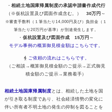
・
相続土地国庫帰属制度の承認申請書作成代行
（※仮杭設置及び図面作成含む。）
30万円
～
※審査手数料（１筆当たり14,000円及び）負担金（１
筆当たり20万円が基準）が別途発生します。
・
仮杭設置及び図面作成
15万円
～
モデル事例の概算御見積金額はこちらです。
ご依頼の流れはこちらです。
（ご相談→概算御見積金額のご提示→正式御見
積金額のご提示→業務着手）
相続土地国庫帰属制度
とは、相続した土地を国
が引き取る制度であり、社会経済情勢の変化に
伴い所有者不明土地の発生の抑制を図ることを