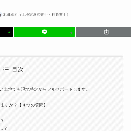
池田卓司（土地家屋調査士・行政書士）
目次
ない土地でも現地特定からフルサポートします。
せますか？【４つの質問】
ら？
…？