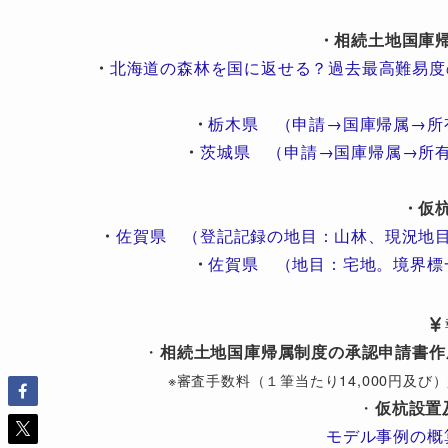
・相続土地国庫
・
北海道の森林を国に返せる？過去最高難易度
・
栃木県 （申請→国庫帰属→所
・
茨城県 （申請→国庫帰属→所
・仮
・
佐賀県 （登記記録の地目：山林、現況地
・
佐賀県 （地目：宅地。境界標
・
相続土地国庫帰属制度の承認申請書作
※審査手数料（１筆当たり14,000円及
・
仮杭設置
モデル事例の概