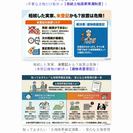
（不要な土地だけ処分→【
相続土地国庫帰属制度
】）
相続した実家、
未登記
かも？放置は危険！
（未登記建物の解消→【
建物表題登記
】）
知っておきたい「土地境界確定測量」：安心な土地管理