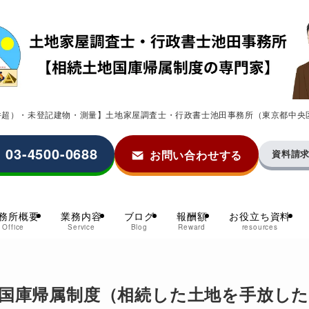
0件超）・未登記建物・測量】土地家屋調査士・行政書士池田事務所（東京都中央
03-4500-0688
お問い合わせする
資料請
務所概要
業務内容
ブログ
報酬額
お役立ち資料
Office
Service
Blog
Reward
resources
国庫帰属制度（相続した土地を手放し