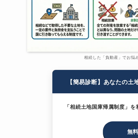
相続した「負動産」でお悩
【簡易診断】あなたの土
「相続土地国庫帰属制度」を
無