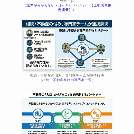
の第一歩
（
境界
が分からない・はっきりさせたい→【
土地境界確
ま
定測量
】）
相続・不動産の悩み、専門家チームが連携解決
（
相続・不動産業務の専門家一覧
）