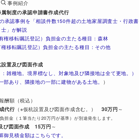
事例紹介
帰属制度の承認申請書作成代行
の承認事例を「相談件数150件超の土地家屋調査士・行政書
士」が解説
有権移転嘱託登記）負担金の主たる種目：森林
有権移転嘱託登記）負担金の主たる種目：その他
杭設置及び図面作成
目：雑種地。境界標なし、対象地及び隣接地は全て更地。）
一部あり、隣接地の一部に建物がある土地。
）
報酬額（税込）
成代行
（※仮杭設置及び図面作成含む。）
30万円
～
び）負担金（１筆当たり20万円が基準）が別途発生します。
及び図面作成
15万円
～
算御見積金額はこちらです。