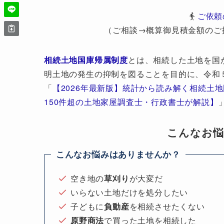
ご依頼
（ご相談→概算御見積金額のご
相続土地国庫帰属制度
とは、相続した土地を国
明土地の発生の抑制を図ることを目的に、令和
「
【2026年最新版】統計から読み解く相続土
150件超の土地家屋調査士・行政書士が解説】
こんなお
こんなお悩みはありませんか？
空き地の
草刈り
が大変だ
いらない土地だけを処分したい
子どもに
負動産
を相続させたくない
原野商法
で買った土地を相続した