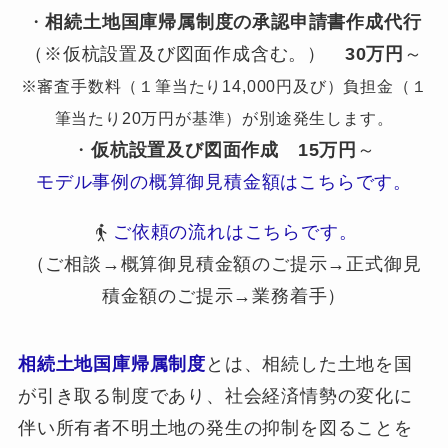
・
相続土地国庫帰属制度の承認申請書作成代行
（※仮杭設置及び図面作成含む。）
30万円
～
※審査手数料（１筆当たり14,000円及び）負担金（１
筆当たり20万円が基準）が別途発生します。
・
仮杭設置及び図面作成
15万円
～
モデル事例の概算御見積金額はこちらです。
ご依頼の流れはこちらです。
（ご相談→概算御見積金額のご提示→正式御見
積金額のご提示→業務着手）
相続土地国庫帰属制度
とは、相続した土地を国
が引き取る制度であり、社会経済情勢の変化に
伴い所有者不明土地の発生の抑制を図ることを