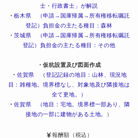
士・行政書士」が解説
・
栃木県 （申請→国庫帰属→所有権移転嘱託
登記）負担金の主たる種目：森林
・
茨城県 （申請→国庫帰属→所有権移転嘱託
登記）負担金の主たる種目：その他
・仮杭設置及び図面作成
・
佐賀県 （登記記録の地目：山林、現況地
目：雑種地。境界標なし、対象地及び隣接地は
全て更地。）
・
佐賀県 （地目：宅地。境界標一部あり、隣
接地の一部に建物がある土地。
）
報酬額（税込）