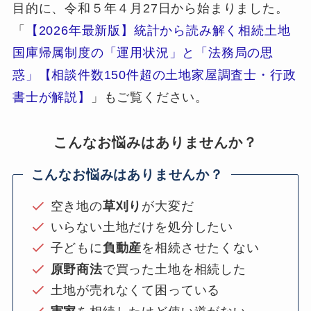
目的に、令和５年４月27日から始まりました。
「
【2026年最新版】統計から読み解く相続土地
国庫帰属制度の「運用状況」と「法務局の思
惑」【相談件数150件超の土地家屋調査士・行政
書士が解説】
」もご覧ください。
こんなお悩みはありませんか？
こんなお悩みはありませんか？
空き地の
草刈り
が大変だ
いらない土地だけを処分したい
子どもに
負動産
を相続させたくない
原野商法
で買った土地を相続した
土地が売れなくて困っている