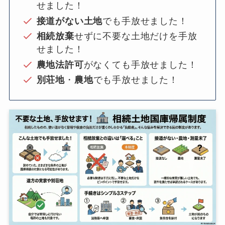
せました！
接道がない土地
でも手放せました！
相続放棄
せずに不要な土地だけを手放
せました！
農地法許可
がなくても手放せました！
別荘地
・
農地
でも手放せました！