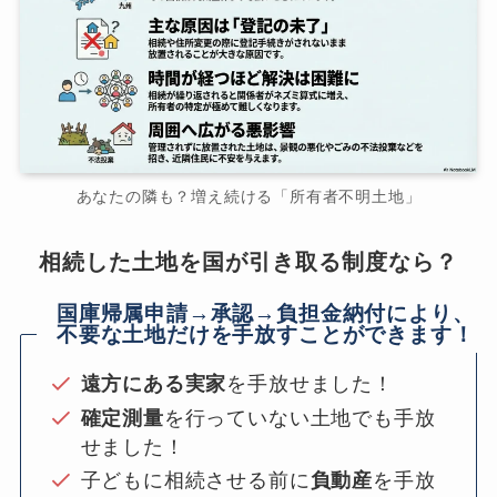
あなたの隣も？増え続ける「所有者不明土地」
相続した土地を国が引き取る制度なら？
国庫帰属申請→承認→負担金納付により、
不要な土地だけを手放すことができます！
遠方にある実家
を手放せました！
確定測量
を行っていない土地でも手放
せました！
子どもに相続させる前に
負動産
を手放