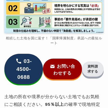
相続した土地を国に返す！「国庫帰属制度」承認への最短ル
ート
03-
お問い合
資料請
4500-
求する
わせする
0688
土地の所在や境界が分からない土地でもお気軽
にご相談ください。
95％以上
の確率で現地特定