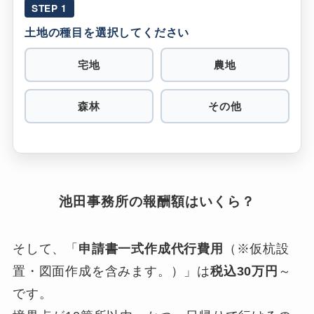
STEP 1
土地の種目を選択してください
宅地
農地
森林
その他
池田事務所の報酬額はいくら？
そして、「
申請書一式作成代行費用
（※仮杭設
置・図面作成を含みます。）」は
税込30万円
～
です。