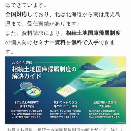
はできています。
全国対応
しており、北は北海道から南は鹿児島
県まで、受任実績があります。
また、資料請求により、
相続土地国庫帰属制度
の個人向け
セミナー資料
を
無料で入手
できま
す。
お役立ち資料：相続土地国庫帰属制度の解決ガイド 詳しく