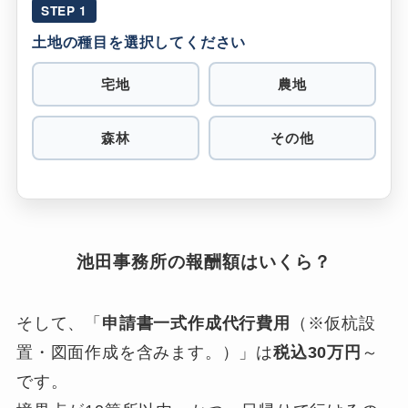
STEP 1
土地の種目を選択してください
宅地
農地
森林
その他
池田事務所の報酬額はいくら？
そして、「
申請書一式作成代行費用
（※仮杭設
置・図面作成を含みます。）」は
税込30万円
～
です。