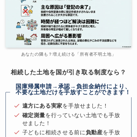
あなたの隣も？増え続ける「所有者不明土地」
相続した土地を国が引き取る制度なら？
国庫帰属申請→承認→負担金納付により、
不要な土地だけを手放すことができます！
遠方にある実家
を手放せました！
確定測量
を行っていない土地でも手放
せました！
子どもに相続させる前に
負動産
を手放