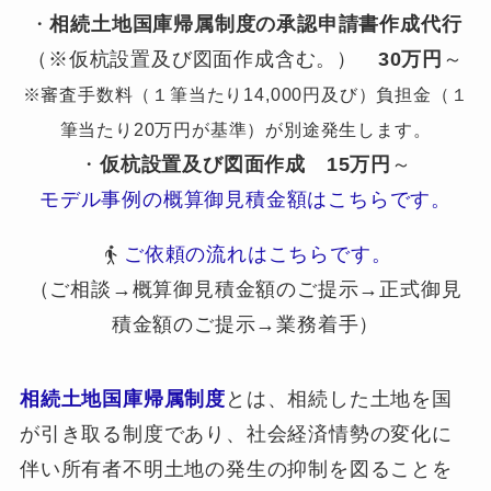
・
相続土地国庫帰属制度の承認申請書作成代行
（※仮杭設置及び図面作成含む。）
30万円
～
※審査手数料（１筆当たり14,000円及び）負担金（１
筆当たり20万円が基準）が別途発生します。
・
仮杭設置及び図面作成
15万円
～
モデル事例の概算御見積金額はこちらです。
ご依頼の流れはこちらです。
（ご相談→概算御見積金額のご提示→正式御見
積金額のご提示→業務着手）
相続土地国庫帰属制度
とは、相続した土地を国
が引き取る制度であり、社会経済情勢の変化に
伴い所有者不明土地の発生の抑制を図ることを