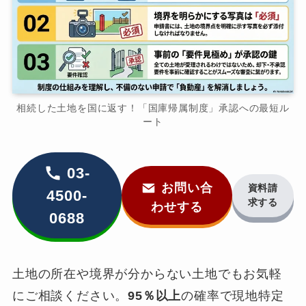
相続した土地を国に返す！「国庫帰属制度」承認への最短ル
ート
03-
お問い合
資料請
4500-
求する
わせする
0688
土地の所在や境界が分からない土地でもお気軽
にご相談ください。
95％以上
の確率で現地特定