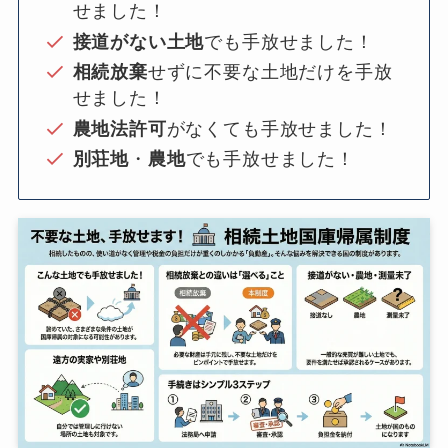
せました！
接道がない土地
でも手放せました！
相続放棄
せずに不要な土地だけを手放
せました！
農地法許可
がなくても手放せました！
別荘地
・
農地
でも手放せました！