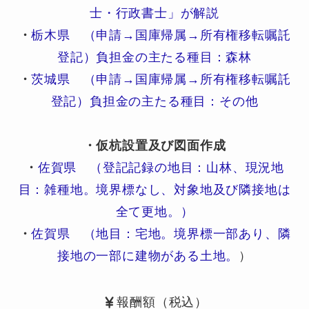
士・行政書士」が解説
・
栃木県 （申請→国庫帰属→所有権移転嘱託
登記）負担金の主たる種目：森林
・
茨城県 （申請→国庫帰属→所有権移転嘱託
登記）負担金の主たる種目：その他
・仮杭設置及び図面作成
・
佐賀県 （登記記録の地目：山林、現況地
目：雑種地。境界標なし、対象地及び隣接地は
全て更地。）
・
佐賀県 （地目：宅地。境界標一部あり、隣
接地の一部に建物がある土地。
）
報酬額（税込）