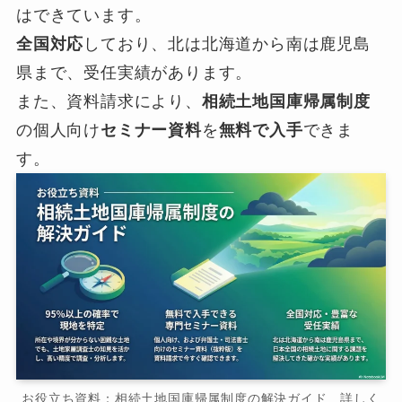
はできています。
全国対応
しており、北は北海道から南は鹿児島
県まで、受任実績があります。
また、資料請求により、
相続土地国庫帰属制度
の個人向け
セミナー資料
を
無料で入手
できま
す。
お役立ち資料：相続土地国庫帰属制度の解決ガイド 詳しく