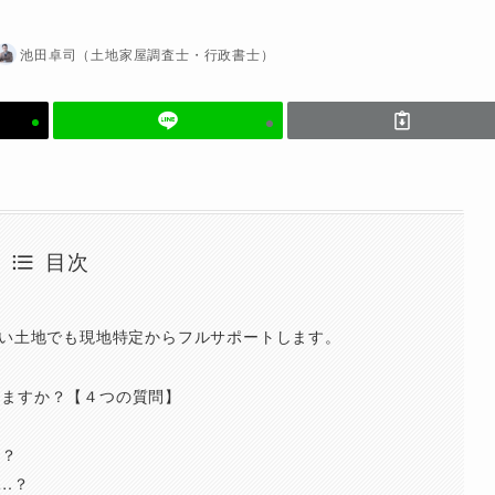
池田卓司（土地家屋調査士・行政書士）
目次
ない土地でも現地特定からフルサポートします。
せますか？【４つの質問】
ら？
…？