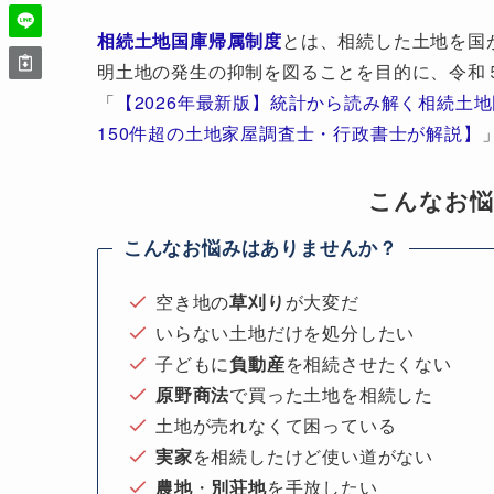
相続土地国庫帰属制度
とは、相続した土地を国
明土地の発生の抑制を図ることを目的に、令和
「
【2026年最新版】統計から読み解く相続土
150件超の土地家屋調査士・行政書士が解説】
こんなお
こんなお悩みはありませんか？
空き地の
草刈り
が大変だ
いらない土地だけを処分したい
子どもに
負動産
を相続させたくない
原野商法
で買った土地を相続した
土地が売れなくて困っている
実家
を相続したけど使い道がない
農地
・
別荘地
を手放したい