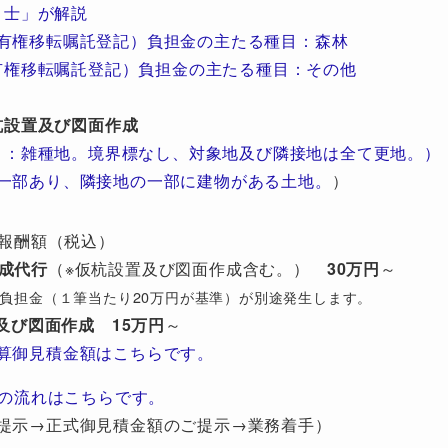
士」が解説
有権移転嘱託登記）負担金の主たる種目：森林
有権移転嘱託登記）負担金の主たる種目：その他
杭設置及び図面作成
目：雑種地。境界標なし、対象地及び隣接地は全て更地。）
一部あり、隣接地の一部に建物がある土地。
）
報酬額（税込）
成代行
（※仮杭設置及び図面作成含む。）
30万円
～
び）負担金（１筆当たり20万円が基準）が別途発生します。
及び図面作成
15万円
～
算御見積金額はこちらです。
の流れはこちらです。
提示→正式御見積金額のご提示→業務着手）