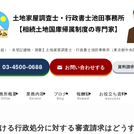
0件超）・未登記建物・測量】土地家屋調査士・行政書士池田事務所（東京都中央
03-4500-0688
お問い合わせする
資料請
務所概要
業務内容
ブログ
報酬額
お役立ち資料
Office
Service
Blog
Reward
resources
おける行政処分に対する審査請求はどう