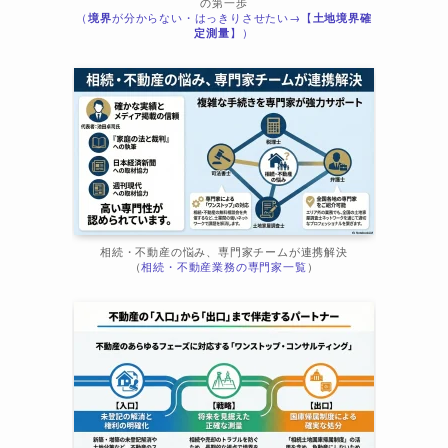
の第一歩
（
境界
が分からない・はっきりさせたい→【
土地境界確
定測量
】）
相続・不動産の悩み、専門家チームが連携解決
（
相続・不動産業務の専門家一覧
）