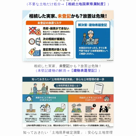
（不要な土地だけ処分→【
相続土地国庫帰属制度
】）
相続した実家、
未登記
かも？放置は危険！
（未登記建物の解消→【
建物表題登記
】）
ま
知っておきたい「土地境界確定測量」：安心な土地管理