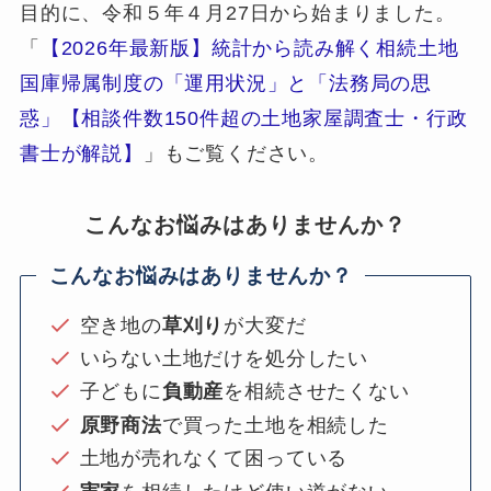
目的に、令和５年４月27日から始まりました。
「
【2026年最新版】統計から読み解く相続土地
国庫帰属制度の「運用状況」と「法務局の思
惑」【相談件数150件超の土地家屋調査士・行政
書士が解説】
」もご覧ください。
こんなお悩みはありませんか？
こんなお悩みはありませんか？
空き地の
草刈り
が大変だ
いらない土地だけを処分したい
子どもに
負動産
を相続させたくない
原野商法
で買った土地を相続した
土地が売れなくて困っている