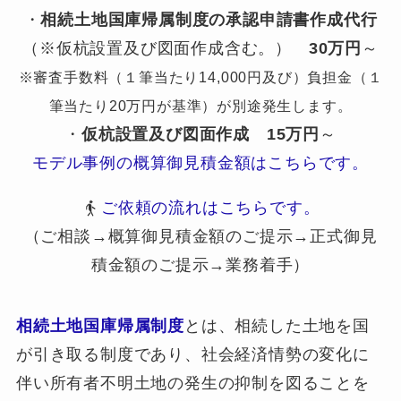
・
相続土地国庫帰属制度の承認申請書作成代行
（※仮杭設置及び図面作成含む。）
30万円
～
※審査手数料（１筆当たり14,000円及び）負担金（１
筆当たり20万円が基準）が別途発生します。
・
仮杭設置及び図面作成
15万円
～
モデル事例の概算御見積金額はこちらです。
ご依頼の流れはこちらです。
（ご相談→概算御見積金額のご提示→正式御見
積金額のご提示→業務着手）
相続土地国庫帰属制度
とは、相続した土地を国
が引き取る制度であり、社会経済情勢の変化に
伴い所有者不明土地の発生の抑制を図ることを