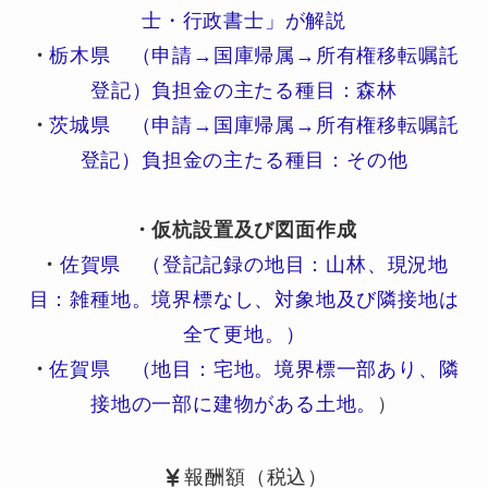
士・行政書士」が解説
・
栃木県 （申請→国庫帰属→所有権移転嘱託
登記）負担金の主たる種目：森林
・
茨城県 （申請→国庫帰属→所有権移転嘱託
登記）負担金の主たる種目：その他
・仮杭設置及び図面作成
・
佐賀県 （登記記録の地目：山林、現況地
目：雑種地。境界標なし、対象地及び隣接地は
全て更地。）
・
佐賀県 （地目：宅地。境界標一部あり、隣
接地の一部に建物がある土地。
）
報酬額（税込）