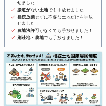
せました！
接道がない土地
でも手放せました！
相続放棄
せずに不要な土地だけを手放
せました！
農地法許可
がなくても手放せました！
別荘地
・
農地
でも手放せました！