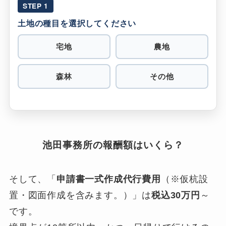
STEP 1
土地の種目を選択してください
宅地
農地
森林
その他
池田事務所の報酬額はいくら？
そして、「
申請書一式作成代行費用
（※仮杭設
置・図面作成を含みます。）」は
税込30万円
～
です。