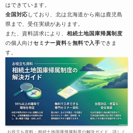
はできています。
全国対応
しており、北は北海道から南は鹿児島
県まで、受任実績があります。
また、資料請求により、
相続土地国庫帰属制度
の個人向け
セミナー資料
を
無料で入手
できま
す。
お役立ち資料：相続土地国庫帰属制度の解決ガイド 詳しく