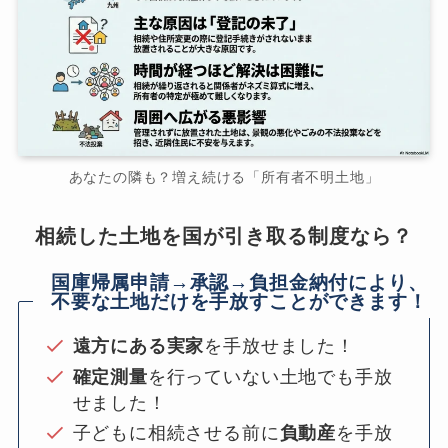
あなたの隣も？増え続ける「所有者不明土地」
相続した土地を国が引き取る制度なら？
国庫帰属申請→承認→負担金納付により、
不要な土地だけを手放すことができます！
遠方にある実家
を手放せました！
確定測量
を行っていない土地でも手放
せました！
子どもに相続させる前に
負動産
を手放