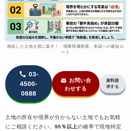
相続した土地を国に返す！「国庫帰属制度」承認への最短ル
ート
03-
お問い合
資料請
4500-
求する
わせする
0688
土地の所在や境界が分からない土地でもお気軽
にご相談ください。
95％以上
の確率で現地特定