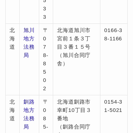
5
3
3
北
旭川
〒
北海道旭川市
0166-3
海
地方
0
宮前１条３丁
8-1166
道
法務
7
目３番１５号
局
8-
（旭川合同庁
8
舎）
5
0
2
北
釧路
〒
北海道釧路市
0154-3
海
地方
0
幸町10丁目３
1-5021
道
法務
8
番地
局
5-
（釧路合同庁