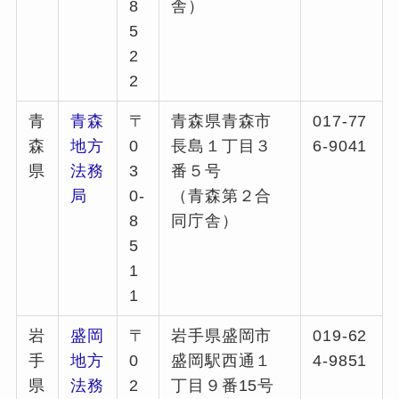
8
舎）
5
2
2
青
青森
〒
青森県青森市
017-77
森
地方
0
長島１丁目３
6-9041
県
法務
3
番５号
局
0-
（青森第２合
8
同庁舎）
5
1
1
岩
盛岡
〒
岩手県盛岡市
019-62
手
地方
0
盛岡駅西通１
4-9851
県
法務
2
丁目９番15号