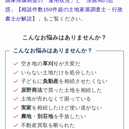
国庫帰属制度の「運用状況」と「法務局の思
惑」【相談件数150件超の土地家屋調査士・行政
書士が解説】
」もご覧ください。
こんなお悩みはありませんか？
こんなお悩みはありませんか？
空き地の
草刈り
が大変だ
いらない土地だけを処分したい
子どもに
負動産
を相続させたくない
原野商法
で買った土地を相続した
土地が売れなくて困っている
実家
を相続したけど使い道がない
農地
・
別荘地
を手放したい
不動産買取を断られた