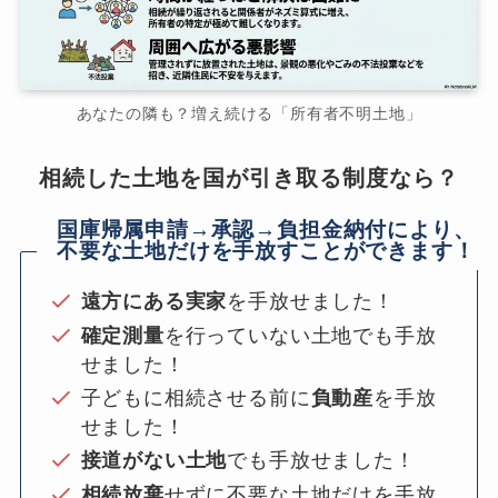
あなたの隣も？増え続ける「所有者不明土地」
相続した土地を国が引き取る制度なら？
国庫帰属申請→承認→負担金納付により、
不要な土地だけを手放すことができます！
遠方にある実家
を手放せました！
確定測量
を行っていない土地でも手放
せました！
子どもに相続させる前に
負動産
を手放
せました！
接道がない土地
でも手放せました！
相続放棄
せずに不要な土地だけを手放