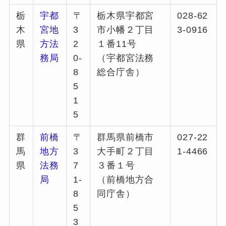
栃
宇都
〒
栃木県宇都宮
028-62
木
宮地
3
市小幡２丁目
3-0916
県
方法
2
１番11号
務局
0-
（宇都宮法務
8
総合庁舎）
5
1
5
群
前橋
〒
群馬県前橋市
027-22
馬
地方
3
大手町２丁目
1-4466
県
法務
7
３番１号
局
1-
（前橋地方合
8
同庁舎）
5
3