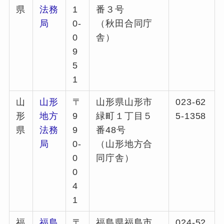
県
法務
1
番３号
局
0-
（秋田合同庁
0
舎）
9
5
1
山
山形
〒
山形県山形市
023-62
形
地方
9
緑町１丁目５
5-1358
県
法務
9
番48号
局
0-
（山形地方合
0
同庁舎）
0
4
1
福
福島
〒
福島県福島市
024-52