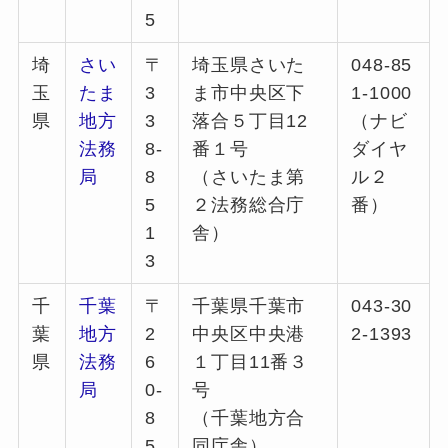
5
埼
さい
〒
埼玉県さいた
048-85
玉
たま
3
ま市中央区下
1-1000
県
地方
3
落合５丁目12
（ナビ
法務
8-
番１号
ダイヤ
局
8
（さいたま第
ル２
5
２法務総合庁
番）
1
舎）
3
千
千葉
〒
千葉県千葉市
043-30
葉
地方
2
中央区中央港
2-1393
県
法務
6
１丁目11番３
局
0-
号
8
（千葉地方合
5
同庁舎）