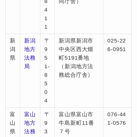
8
同庁舎）
4
1
1
新
新潟
〒
新潟県新潟市
025-22
潟
地方
9
中央区西大畑
6-0951
県
法務
5
町5191番地
局
1-
（新潟地方法
8
務総合庁舎）
5
0
4
富
富山
〒
富山県富山市
076-44
山
地方
9
牛島新町11番
1-0576
県
法務
3
７号