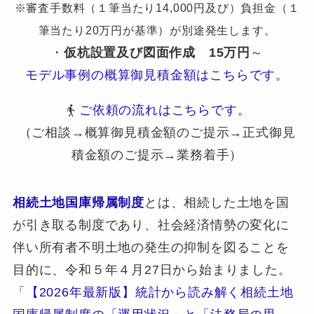
※審査手数料（１筆当たり14,000円及び）負担金（１
筆当たり20万円が基準）が別途発生します。
・
仮杭設置及び図面作成
15万円
～
モデル事例の概算御見積金額はこちらです。
ご依頼の流れはこちらです。
（ご相談→概算御見積金額のご提示→正式御見
積金額のご提示→業務着手）
相続土地国庫帰属制度
とは、相続した土地を国
が引き取る制度であり、社会経済情勢の変化に
伴い所有者不明土地の発生の抑制を図ることを
目的に、令和５年４月27日から始まりました。
「
【2026年最新版】統計から読み解く相続土地