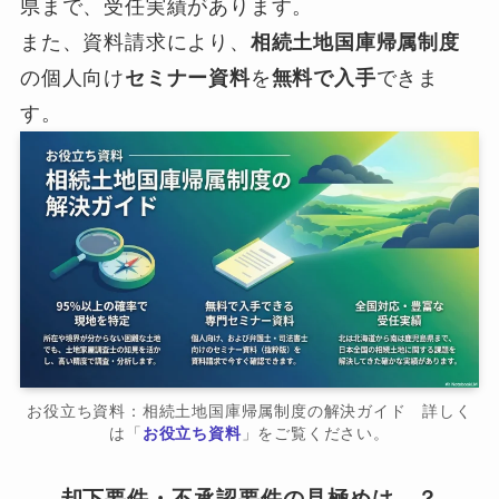
県まで、受任実績があります。
また、資料請求により、
相続土地国庫帰属制度
の個人向け
セミナー資料
を
無料で入手
できま
す。
お役立ち資料：相続土地国庫帰属制度の解決ガイド 詳しく
は「
お役立ち資料
」をご覧ください。
却下要件・不承認要件の見極めは…？