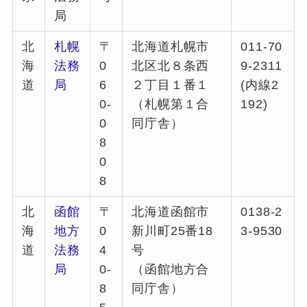
局
北
札幌
〒
北海道札幌市
011-70
海
法務
0
北区北８条西
9-2311
道
局
6
２丁目１番１
(内線2
0-
（札幌第１合
192)
0
同庁舎）
8
0
8
北
函館
〒
北海道函館市
0138-2
海
地方
0
新川町25番18
3-9530
道
法務
4
号
局
0-
（函館地方合
8
同庁舎）