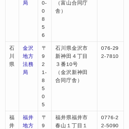
局
0-
（富山合同庁
0
舎）
8
5
6
石
金沢
〒
石川県金沢市
076-29
川
地方
9
新神田４丁目
2-7810
県
法務
2
３番10号
局
1-
（金沢新神田
8
合同庁舎）
5
0
5
福
福井
〒
福井県福井市
0776-2
井
地方
9
春山１丁目１
2-5090