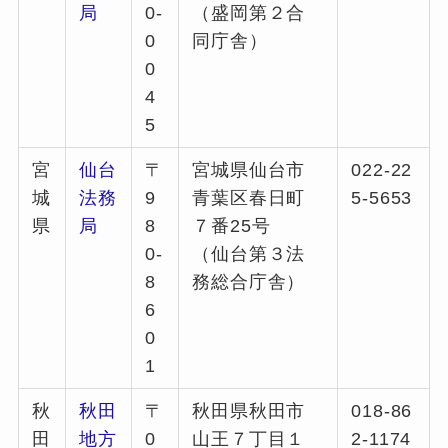
局
0-
（盛岡第２合
0
同庁舎）
0
4
5
宮
仙台
〒
宮城県仙台市
022-22
城
法務
9
青葉区春日町
5-5653
県
局
8
７番25号
0-
（仙台第３法
8
務総合庁舎）
6
0
1
秋
秋田
〒
秋田県秋田市
018-86
田
地方
0
山王７丁目１
2-1174