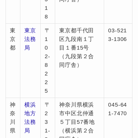
1
8
東
東京
〒
東京都千代田
03-521
京
法務
1
区九段南１丁
3-1306
都
局
0
目１番15号
2-
（九段第２合
8
同庁舎）
2
2
5
神
横浜
〒
神奈川県横浜
045-64
奈
地方
2
市中区北仲通
1-7470
川
法務
3
５丁目57番地
県
局
1-
（横浜第２合