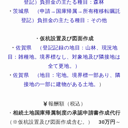
登記）負担金の主たる種目：森林
・
茨城県 （申請→国庫帰属→所有権移転嘱託
登記）負担金の主たる種目：その他
・仮杭設置及び図面作成
・
佐賀県 （登記記録の地目：山林、現況地
目：雑種地。境界標なし、対象地及び隣接地は
全て更地。）
・
佐賀県 （地目：宅地。境界標一部あり、隣
接地の一部に建物がある土地。
）
報酬額（税込）
・
相続土地国庫帰属制度の承認申請書作成代行
（※仮杭設置及び図面作成含む。）
30万円
～