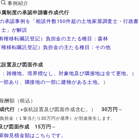
事例紹介
帰属制度の承認申請書作成代行
の承認事例を「相談件数150件超の土地家屋調査士・行政書
士」が解説
有権移転嘱託登記）負担金の主たる種目：森林
有権移転嘱託登記）負担金の主たる種目：その他
杭設置及び図面作成
目：雑種地。境界標なし、対象地及び隣接地は全て更地。）
一部あり、隣接地の一部に建物がある土地。
）
報酬額（税込）
成代行
（※仮杭設置及び図面作成含む。）
30万円
～
び）負担金（１筆当たり20万円が基準）が別途発生します。
及び図面作成
15万円
～
算御見積金額はこちらです。