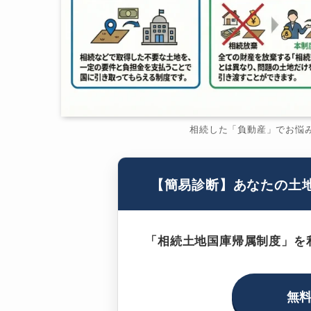
相続した「負動産」でお悩
【簡易診断】あなたの土
「相続土地国庫帰属制度」を
無