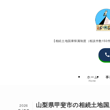
【相続土地国庫帰属制度（相談件数15
ホーム
事
Home
山梨県甲斐市の相続土地国
2026