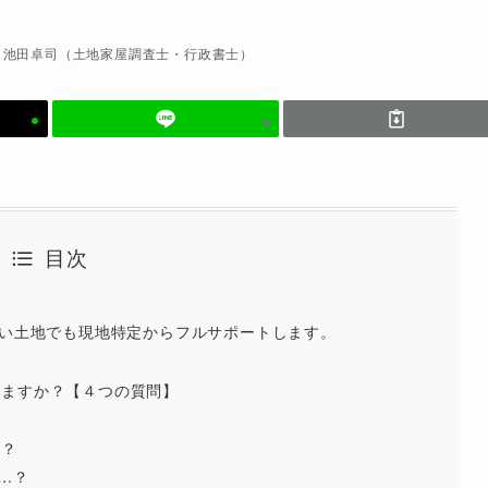
池田卓司（土地家屋調査士・行政書士）
目次
ない土地でも現地特定からフルサポートします。
せますか？【４つの質問】
ら？
…？