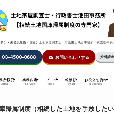
0件超）・未登記建物・測量】土地家屋調査士・行政書士池田事務所（東京都中央
03-4500-0688
お問い合わせする
資料請
務所概要
業務内容
ブログ
報酬額
お役立ち資料
Office
Service
Blog
Reward
resources
庫帰属制度（相続した土地を手放した