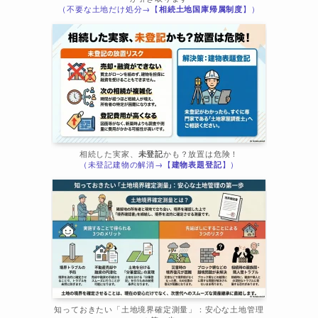
（不要な土地だけ処分→【
相続土地国庫帰属制度
】）
相続した実家、
未登記
かも？放置は危険！
（未登記建物の解消→【
建物表題登記
】）
知っておきたい「土地境界確定測量」：安心な土地管理