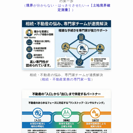
の第一歩
（
境界
が分からない・はっきりさせたい→【
土地境界確
ま
定測量
】）
相続・不動産の悩み、専門家チームが連携解決
（
相続・不動産業務の専門家一覧
）