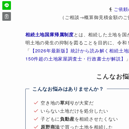
ご依頼
（ご相談→概算御見積金額のご
相続土地国庫帰属制度
とは、相続した土地を国
明土地の発生の抑制を図ることを目的に、令和
「
【2026年最新版】統計から読み解く相続土
150件超の土地家屋調査士・行政書士が解説】
こんなお
こんなお悩みはありませんか？
空き地の
草刈り
が大変だ
いらない土地だけを処分したい
子どもに
負動産
を相続させたくない
原野商法
で買った土地を相続した