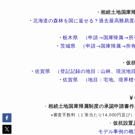
・相続土地国庫
・
北海道の森林を国に返せる？過去最高難易度
・
栃木県 （申請→国庫帰属→所
・
茨城県 （申請→国庫帰属→所
・仮
・
佐賀県 （登記記録の地目：山林、現況地
・
佐賀県 （地目：宅地。境界標
・
相続土地国庫帰属制度の承認申請書作
※審査手数料（１筆当たり14,000円及
・
仮杭設置
モデル事例の概