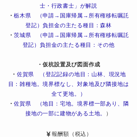
士・行政書士」が解説
・
栃木県 （申請→国庫帰属→所有権移転嘱託
登記）負担金の主たる種目：森林
・
茨城県 （申請→国庫帰属→所有権移転嘱託
登記）負担金の主たる種目：その他
・仮杭設置及び図面作成
・
佐賀県 （登記記録の地目：山林、現況地
目：雑種地。境界標なし、対象地及び隣接地は
全て更地。）
・
佐賀県 （地目：宅地。境界標一部あり、隣
接地の一部に建物がある土地。
）
報酬額（税込）