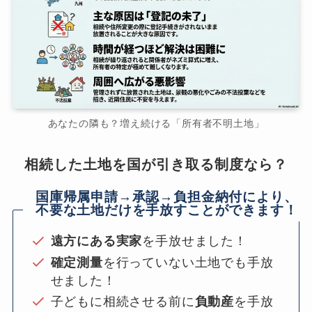
あなたの隣も？増え続ける「所有者不明土地」
相続した土地を国が引き取る制度なら？
国庫帰属申請→承認→負担金納付により、
不要な土地だけを手放すことができます！
遠方にある実家
を手放せました！
確定測量
を行っていない土地でも手放
せました！
子どもに相続させる前に
負動産
を手放