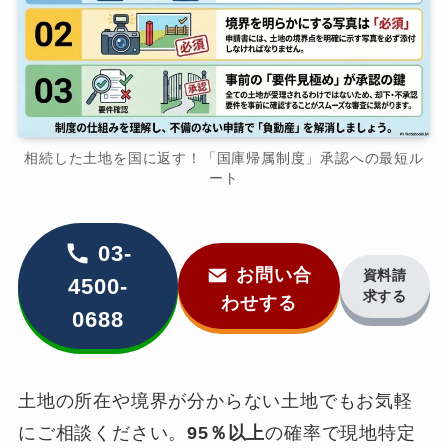
相続した土地を国に返す！「国庫帰属制度」承認への最短ル
ート
03-
お問い合
資料請
4500-
求する
わせする
0688
土地の所在や境界が分からない土地でもお気軽
にご相談ください。
95％以上
の確率で現地特定