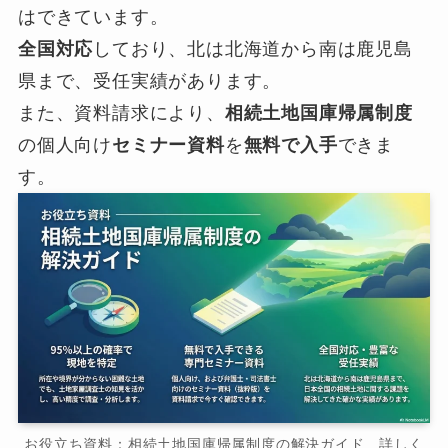
はできています。
全国対応
しており、北は北海道から南は鹿児島
県まで、受任実績があります。
また、資料請求により、
相続土地国庫帰属制度
の個人向け
セミナー資料
を
無料で入手
できま
す。
お役立ち資料：相続土地国庫帰属制度の解決ガイド 詳しく