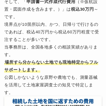
そして、「
申請書一式作成代行費用
（※仮杭設
置・図面作成を含みます。）」は
税込30万円
～
です。
境界点が10箇所以内、かつ、日帰りで行けるの
であれば、税込40万円から税込60万円程度で受
注することが多いです。
当事務所は、全国各地多くの相談実績がありま
す。
場所すら分からない土地でも現地特定からフル
サポートします。
公図しかないような原野や農地でも、測量器械
を活用して土地家屋調査士の知見で特定しま
す。