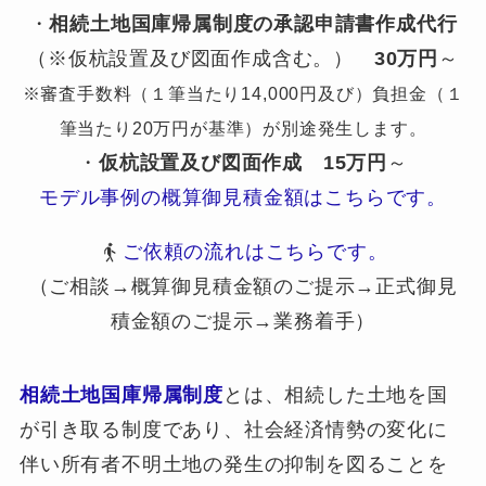
・
相続土地国庫帰属制度の承認申請書作成代行
（※仮杭設置及び図面作成含む。）
30万円
～
※審査手数料（１筆当たり14,000円及び）負担金（１
筆当たり20万円が基準）が別途発生します。
・
仮杭設置及び図面作成
15万円
～
モデル事例の概算御見積金額はこちらです。
ご依頼の流れはこちらです。
（ご相談→概算御見積金額のご提示→正式御見
積金額のご提示→業務着手）
相続土地国庫帰属制度
とは、相続した土地を国
が引き取る制度であり、社会経済情勢の変化に
伴い所有者不明土地の発生の抑制を図ることを