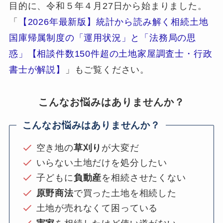
目的に、令和５年４月27日から始まりました。
「
【2026年最新版】統計から読み解く相続土地
国庫帰属制度の「運用状況」と「法務局の思
惑」【相談件数150件超の土地家屋調査士・行政
書士が解説】
」もご覧ください。
こんなお悩みはありませんか？
こんなお悩みはありませんか？
空き地の
草刈り
が大変だ
いらない土地だけを処分したい
子どもに
負動産
を相続させたくない
原野商法
で買った土地を相続した
土地が売れなくて困っている