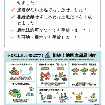
せました！
接道がない土地
でも手放せました！
相続放棄
せずに不要な土地だけを手放
せました！
農地法許可
がなくても手放せました！
別荘地
・
農地
でも手放せました！