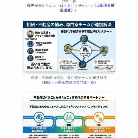
の第一歩
（
境界
が分からない・はっきりさせたい→【
土地境界確
ま
定測量
】）
相続・不動産の悩み、専門家チームが連携解決
（
相続・不動産業務の専門家一覧
）