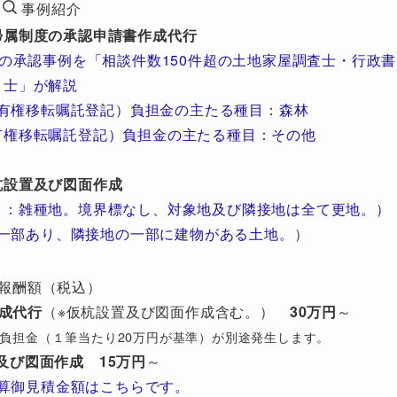
事例紹介
帰属制度の承認申請書作成代行
の承認事例を「相談件数150件超の土地家屋調査士・行政書
士」が解説
有権移転嘱託登記）負担金の主たる種目：森林
有権移転嘱託登記）負担金の主たる種目：その他
杭設置及び図面作成
目：雑種地。境界標なし、対象地及び隣接地は全て更地。）
一部あり、隣接地の一部に建物がある土地。
）
報酬額（税込）
成代行
（※仮杭設置及び図面作成含む。）
30万円
～
び）負担金（１筆当たり20万円が基準）が別途発生します。
及び図面作成
15万円
～
算御見積金額はこちらです。