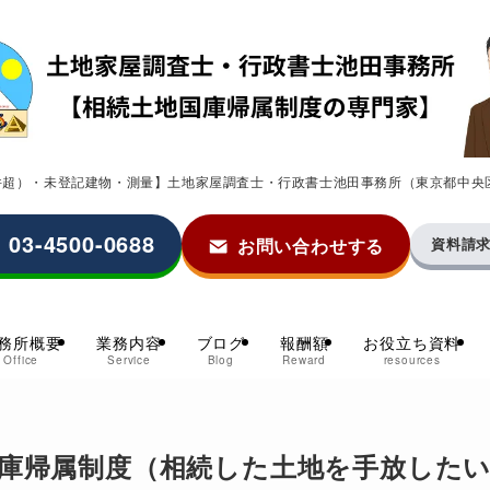
0件超）・未登記建物・測量】土地家屋調査士・行政書士池田事務所（東京都中央
03-4500-0688
お問い合わせする
資料請
務所概要
業務内容
ブログ
報酬額
お役立ち資料
Office
Service
Blog
Reward
resources
庫帰属制度（相続した土地を手放した