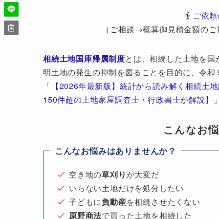
ご依頼
（ご相談→概算御見積金額のご
相続土地国庫帰属制度
とは、相続した土地を国
明土地の発生の抑制を図ることを目的に、令和
「
【2026年最新版】統計から読み解く相続土
150件超の土地家屋調査士・行政書士が解説】
こんなお
こんなお悩みはありませんか？
空き地の
草刈り
が大変だ
いらない土地だけを処分したい
子どもに
負動産
を相続させたくない
原野商法
で買った土地を相続した