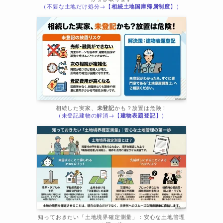
（不要な土地だけ処分→【
相続土地国庫帰属制度
】）
相続した実家、
未登記
かも？放置は危険！
（未登記建物の解消→【
建物表題登記
】）
知っておきたい「土地境界確定測量」：安心な土地管理