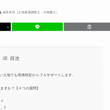
池田卓司（土地家屋調査士・行政書士）
目次
ない土地でも現地特定からフルサポートします。
せますか？【４つの質問】
ら？
…？