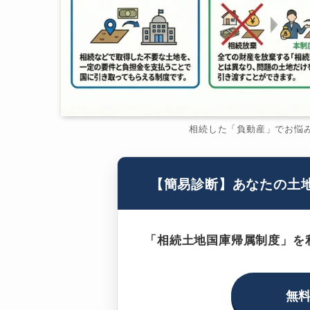
相続した「負動産」でお悩
【簡易診断】あなたの土
「相続土地国庫帰属制度」を
無