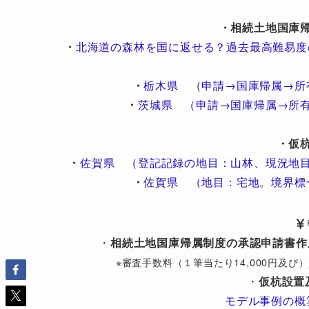
・相続土地国庫
・
北海道の森林を国に返せる？過去最高難易度
・
栃木県 （申請→国庫帰属→所
・
茨城県 （申請→国庫帰属→所
・仮
・
佐賀県 （登記記録の地目：山林、現況地
・
佐賀県 （地目：宅地。境界標
・
相続土地国庫帰属制度の承認申請書作
※審査手数料（１筆当たり14,000円及
・
仮杭設置
モデル事例の概