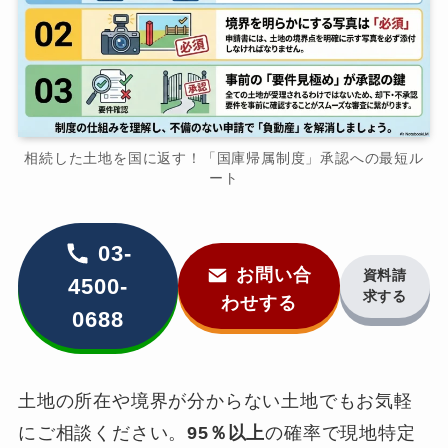
相続した土地を国に返す！「国庫帰属制度」承認への最短ル
ート
03-
お問い合
資料請
4500-
求する
わせする
0688
土地の所在や境界が分からない土地でもお気軽
にご相談ください。
95％以上
の確率で現地特定