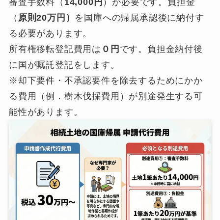
審査手数料（
14,000円
）が必要です。負担金
（
原則20万円）
を国庫への帰属承認後に納付す
る必要があります。
所有権移転登記費用は
０円
です。負担金納付後
に国が嘱託登記をします。
※却下要件・不承認要件を除去するためにかか
る費用（例．樹木伐採費用）が別途発生する可
能性があります。