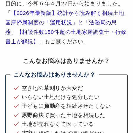
目的に、令和５年４月27日から始まりました。
「
【2026年最新版】統計から読み解く相続土地
国庫帰属制度の「運用状況」と「法務局の思
惑」【相談件数150件超の土地家屋調査士・行政
書士が解説】
」もご覧ください。
こんなお悩みはありませんか？
こんなお悩みはありませんか？
空き地の
草刈り
が大変だ
いらない土地だけを処分したい
子どもに
負動産
を相続させたくない
原野商法
で買った土地を相続した
土地が売れなくて困っている