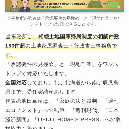
当事務所の強みは「承認要件の見極め」と「現地作業」をワ
ンストップで対応できることです。
当事務所は、
相続土地国庫帰属制度の相談件数
150件超
の土地家屋調査士・行政書士事務所で
す。
「承認要件の見極め」と「現地作業」をワンス
トップで対応いたします。
全国対応
しており、北は北海道から南は鹿児島
県まで、受任実績があります。
代表の池田卓司は、『家庭の法と裁判』『週刊
エコノミスト』への執筆、『週刊現代』『日本
経済新聞』『LIFULL HOME’S PRESS』への取
材協力も務めました。