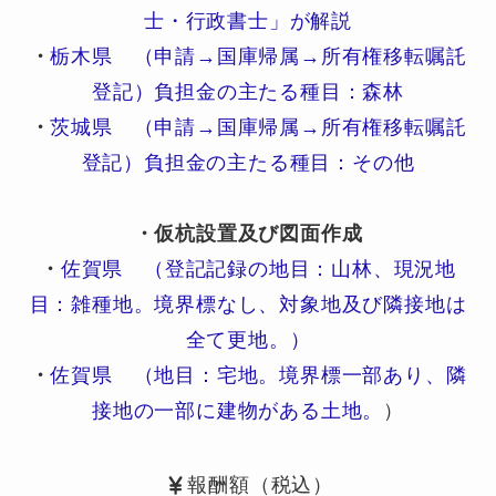
士・行政書士」が解説
・
栃木県 （申請→国庫帰属→所有権移転嘱託
登記）負担金の主たる種目：森林
・
茨城県 （申請→国庫帰属→所有権移転嘱託
登記）負担金の主たる種目：その他
・仮杭設置及び図面作成
・
佐賀県 （登記記録の地目：山林、現況地
目：雑種地。境界標なし、対象地及び隣接地は
全て更地。）
・
佐賀県 （地目：宅地。境界標一部あり、隣
接地の一部に建物がある土地。
）
報酬額（税込）