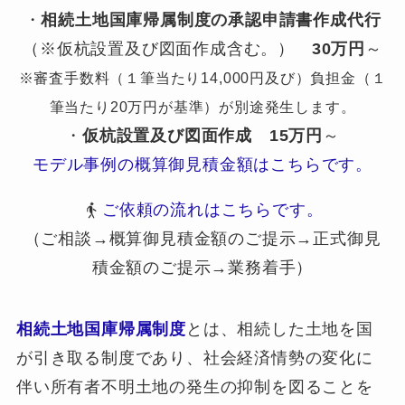
・
相続土地国庫帰属制度の承認申請書作成代行
（※仮杭設置及び図面作成含む。）
30万円
～
※審査手数料（１筆当たり14,000円及び）負担金（１
筆当たり20万円が基準）が別途発生します。
・
仮杭設置及び図面作成
15万円
～
モデル事例の概算御見積金額はこちらです。
ご依頼の流れはこちらです。
（ご相談→概算御見積金額のご提示→正式御見
積金額のご提示→業務着手）
相続土地国庫帰属制度
とは、相続した土地を国
が引き取る制度であり、社会経済情勢の変化に
伴い所有者不明土地の発生の抑制を図ることを