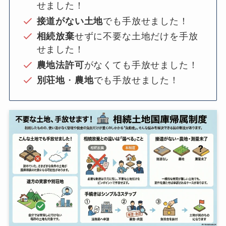
せました！
接道がない土地
でも手放せました！
相続放棄
せずに不要な土地だけを手放
せました！
農地法許可
がなくても手放せました！
別荘地
・
農地
でも手放せました！