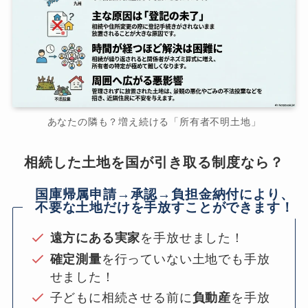
あなたの隣も？増え続ける「所有者不明土地」
相続した土地を国が引き取る制度なら？
国庫帰属申請→承認→負担金納付により、
不要な土地だけを手放すことができます！
遠方にある実家
を手放せました！
確定測量
を行っていない土地でも手放
せました！
子どもに相続させる前に
負動産
を手放