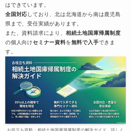
はできています。
全国対応
しており、北は北海道から南は鹿児島
県まで、受任実績があります。
また、資料請求により、
相続土地国庫帰属制度
の個人向け
セミナー資料
を
無料で入手
できま
す。
お役立ち資料：相続土地国庫帰属制度の解決ガイド 詳しく