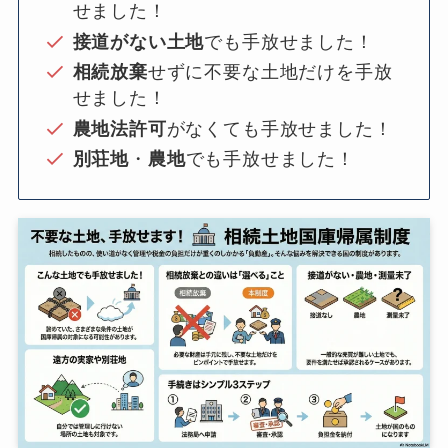
せました！
接道がない土地
でも手放せました！
相続放棄
せずに不要な土地だけを手放
せました！
農地法許可
がなくても手放せました！
別荘地
・
農地
でも手放せました！