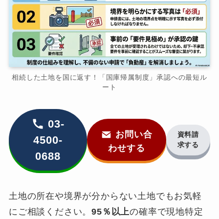
相続した土地を国に返す！「国庫帰属制度」承認への最短ル
ート
03-
お問い合
資料請
4500-
求する
わせする
0688
土地の所在や境界が分からない土地でもお気軽
にご相談ください。
95％以上
の確率で現地特定