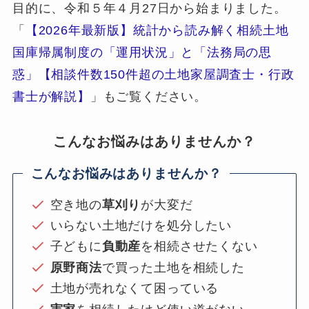
目的に、令和５年４月27日から始まりました。
「
【2026年最新版】統計から読み解く相続土地
国庫帰属制度の「運用状況」と「法務局の思
惑」【相談件数150件超の土地家屋調査士・行政
書士が解説】
」もご覧ください。
こんなお悩みはありませんか？
こんなお悩みはありませんか？
空き地の
草刈り
が大変だ
いらない土地だけを処分したい
子どもに
負動産
を相続させたくない
原野商法
で買った土地を相続した
土地が売れなくて困っている