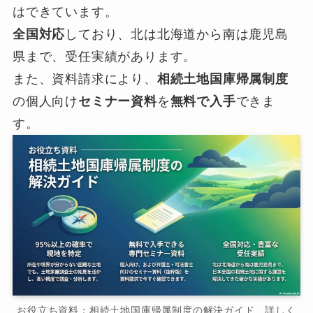
はできています。
全国対応
しており、北は北海道から南は鹿児島
県まで、受任実績があります。
また、資料請求により、
相続土地国庫帰属制度
の個人向け
セミナー資料
を
無料で入手
できま
す。
お役立ち資料：相続土地国庫帰属制度の解決ガイド 詳しく