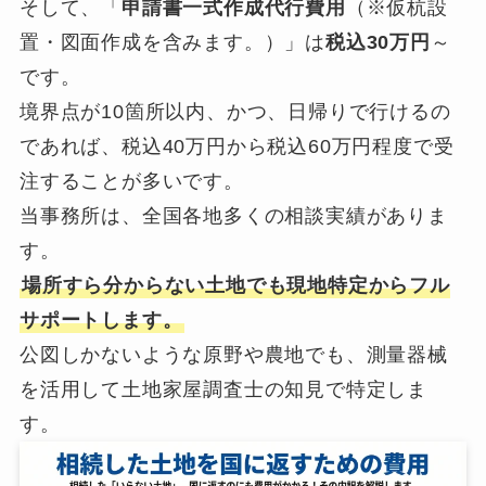
そして、「
申請書一式作成代行費用
（※仮杭設
置・図面作成を含みます。）」は
税込30万円
～
です。
境界点が10箇所以内、かつ、日帰りで行けるの
であれば、税込40万円から税込60万円程度で受
注することが多いです。
当事務所は、全国各地多くの相談実績がありま
す。
場所すら分からない土地でも現地特定からフル
サポートします。
公図しかないような原野や農地でも、測量器械
を活用して土地家屋調査士の知見で特定しま
す。