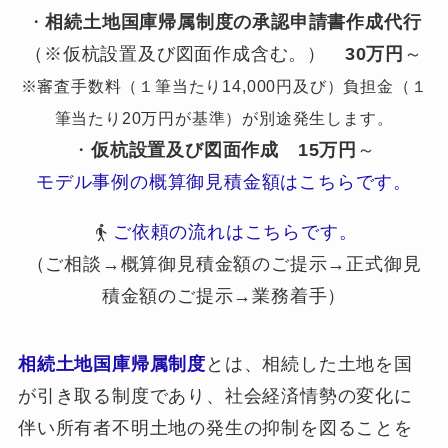
・
相続土地国庫帰属制度の承認申請書作成代行
（※仮杭設置及び図面作成含む。）
30万円
～
※審査手数料（１筆当たり14,000円及び）負担金（１
筆当たり20万円が基準）が別途発生します。
・
仮杭設置及び図面作成
15万円
～
モデル事例の概算御見積金額はこちらです。
ご依頼の流れはこちらです。
（ご相談→概算御見積金額のご提示→正式御見
積金額のご提示→業務着手）
相続土地国庫帰属制度
とは、相続した土地を国
が引き取る制度であり、社会経済情勢の変化に
伴い所有者不明土地の発生の抑制を図ることを