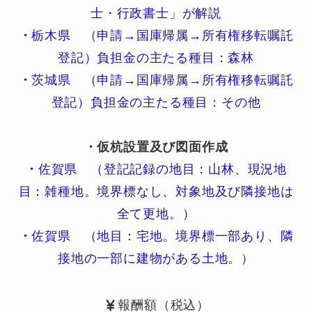
士・行政書士」が解説
・
栃木県 （申請→国庫帰属→所有権移転嘱託
登記）負担金の主たる種目：森林
・
茨城県 （申請→国庫帰属→所有権移転嘱託
登記）負担金の主たる種目：その他
・仮杭設置及び図面作成
・
佐賀県 （登記記録の地目：山林、現況地
目：雑種地。境界標なし、対象地及び隣接地は
全て更地。）
・
佐賀県 （地目：宅地。境界標一部あり、隣
接地の一部に建物がある土地。
）
報酬額（税込）