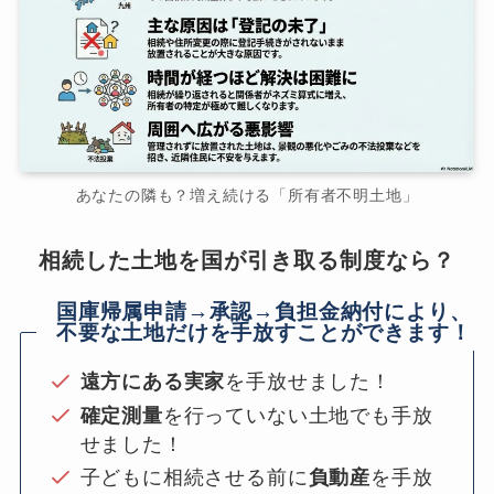
あなたの隣も？増え続ける「所有者不明土地」
相続した土地を国が引き取る制度なら？
国庫帰属申請→承認→負担金納付により、
不要な土地だけを手放すことができます！
遠方にある実家
を手放せました！
確定測量
を行っていない土地でも手放
せました！
子どもに相続させる前に
負動産
を手放