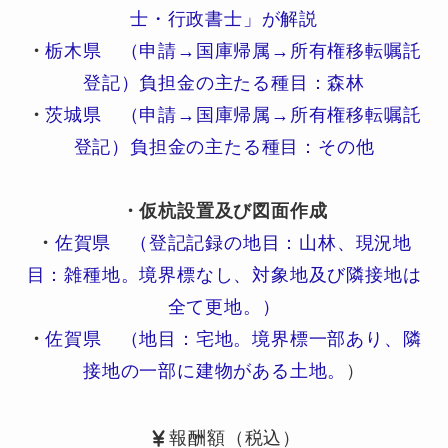
士・行政書士」が解説
・
栃木県 （申請→国庫帰属→所有権移転嘱託
登記）負担金の主たる種目：森林
・
茨城県 （申請→国庫帰属→所有権移転嘱託
登記）負担金の主たる種目：その他
・仮杭設置及び図面作成
・
佐賀県 （登記記録の地目：山林、現況地
目：雑種地。境界標なし、対象地及び隣接地は
全て更地。）
・
佐賀県 （地目：宅地。境界標一部あり、隣
接地の一部に建物がある土地。
）
報酬額（税込）