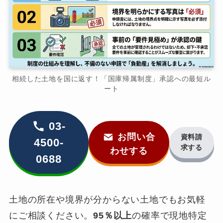
相続した土地を国に返す！「国庫帰属制度」承認への最短ル
ート
03-
お問い合
資料請
4500-
求する
わせする
0688
土地の所在や境界が分からない土地でもお気軽
にご相談ください。
95％以上
の確率で現地特定