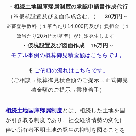
・
相続土地国庫帰属制度の承認申請書作成代行
（※仮杭設置及び図面作成含む。）
30万円
～
※審査手数料（１筆当たり14,000円及び）負担金（１
筆当たり20万円が基準）が別途発生します。
・
仮杭設置及び図面作成
15万円
～
モデル事例の概算御見積金額はこちらです。
ご依頼の流れはこちらです。
（ご相談→概算御見積金額のご提示→正式御見
積金額のご提示→業務着手）
相続土地国庫帰属制度
とは、相続した土地を国
が引き取る制度であり、社会経済情勢の変化に
伴い所有者不明土地の発生の抑制を図ることを