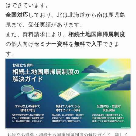
はできています。
全国対応
しており、北は北海道から南は鹿児島
県まで、受任実績があります。
また、資料請求により、
相続土地国庫帰属制度
の個人向け
セミナー資料
を
無料で入手
できま
す。
お役立ち資料：相続土地国庫帰属制度の解決ガイド 詳しく