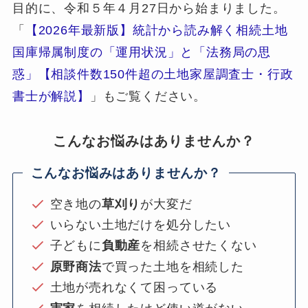
目的に、令和５年４月27日から始まりました。
「
【2026年最新版】統計から読み解く相続土地
国庫帰属制度の「運用状況」と「法務局の思
惑」【相談件数150件超の土地家屋調査士・行政
書士が解説】
」もご覧ください。
こんなお悩みはありませんか？
こんなお悩みはありませんか？
空き地の
草刈り
が大変だ
いらない土地だけを処分したい
子どもに
負動産
を相続させたくない
原野商法
で買った土地を相続した
土地が売れなくて困っている