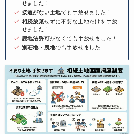
せました！
接道がない土地
でも手放せました！
相続放棄
せずに不要な土地だけを手放
せました！
農地法許可
がなくても手放せました！
別荘地
・
農地
でも手放せました！