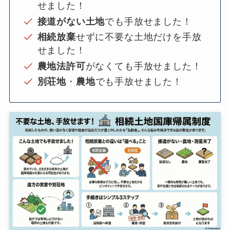
せました！
接道がない土地
でも手放せました！
相続放棄
せずに不要な土地だけを手放
せました！
農地法許可
がなくても手放せました！
別荘地
・
農地
でも手放せました！