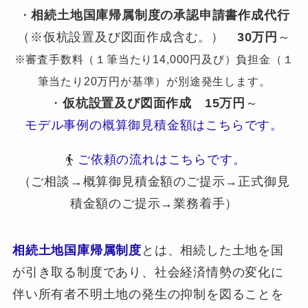
・
相続土地国庫帰属制度の承認申請書作成代行
（※仮杭設置及び図面作成含む。）
30万円
～
※審査手数料（１筆当たり14,000円及び）負担金（１
筆当たり20万円が基準）が別途発生します。
・
仮杭設置及び図面作成
15万円
～
モデル事例の概算御見積金額はこちらです。
ご依頼の流れはこちらです。
（ご相談→概算御見積金額のご提示→正式御見
積金額のご提示→業務着手）
相続土地国庫帰属制度
とは、相続した土地を国
が引き取る制度であり、社会経済情勢の変化に
伴い所有者不明土地の発生の抑制を図ることを