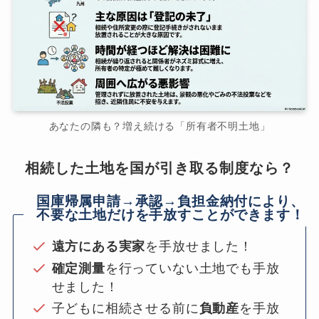
あなたの隣も？増え続ける「所有者不明土地」
相続した土地を国が引き取る制度なら？
国庫帰属申請→承認→負担金納付により、
不要な土地だけを手放すことができます！
遠方にある実家
を手放せました！
確定測量
を行っていない土地でも手放
せました！
子どもに相続させる前に
負動産
を手放