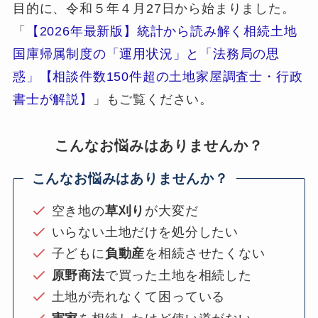
目的に、令和５年４月27日から始まりました。
「
【2026年最新版】統計から読み解く相続土地
国庫帰属制度の「運用状況」と「法務局の思
惑」【相談件数150件超の土地家屋調査士・行政
書士が解説】
」もご覧ください。
こんなお悩みはありませんか？
こんなお悩みはありませんか？
空き地の
草刈り
が大変だ
いらない土地だけを処分したい
子どもに
負動産
を相続させたくない
原野商法
で買った土地を相続した
土地が売れなくて困っている