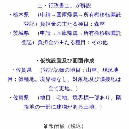
士・行政書士」が解説
・
栃木県 （申請→国庫帰属→所有権移転嘱託
登記）負担金の主たる種目：森林
・
茨城県 （申請→国庫帰属→所有権移転嘱託
登記）負担金の主たる種目：その他
・仮杭設置及び図面作成
・
佐賀県 （登記記録の地目：山林、現況地
目：雑種地。境界標なし、対象地及び隣接地は
全て更地。）
・
佐賀県 （地目：宅地。境界標一部あり、隣
接地の一部に建物がある土地。
）
報酬額（税込）