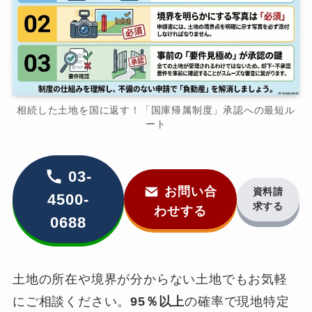
相続した土地を国に返す！「国庫帰属制度」承認への最短ル
ート
03-
お問い合
資料請
4500-
求する
わせする
0688
土地の所在や境界が分からない土地でもお気軽
にご相談ください。
95％以上
の確率で現地特定