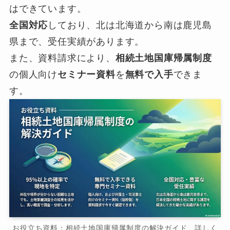
はできています。
全国対応
しており、北は北海道から南は鹿児島
県まで、受任実績があります。
また、資料請求により、
相続土地国庫帰属制度
の個人向け
セミナー資料
を
無料で入手
できま
す。
お役立ち資料：相続土地国庫帰属制度の解決ガイド 詳しく