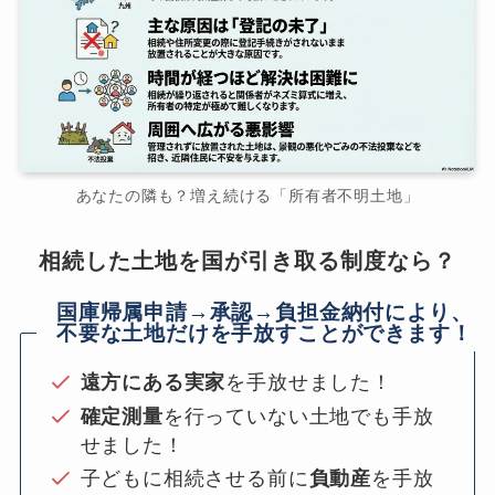
あなたの隣も？増え続ける「所有者不明土地」
相続した土地を国が引き取る制度なら？
国庫帰属申請→承認→負担金納付により、
不要な土地だけを手放すことができます！
遠方にある実家
を手放せました！
確定測量
を行っていない土地でも手放
せました！
子どもに相続させる前に
負動産
を手放