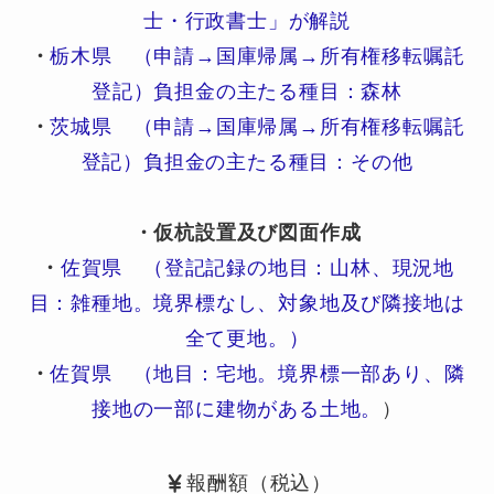
士・行政書士」が解説
・
栃木県 （申請→国庫帰属→所有権移転嘱託
登記）負担金の主たる種目：森林
・
茨城県 （申請→国庫帰属→所有権移転嘱託
登記）負担金の主たる種目：その他
・仮杭設置及び図面作成
・
佐賀県 （登記記録の地目：山林、現況地
目：雑種地。境界標なし、対象地及び隣接地は
全て更地。）
・
佐賀県 （地目：宅地。境界標一部あり、隣
接地の一部に建物がある土地。
）
報酬額（税込）