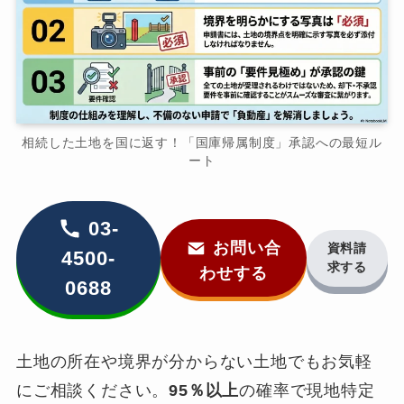
相続した土地を国に返す！「国庫帰属制度」承認への最短ル
ート
03-
お問い合
資料請
4500-
求する
わせする
0688
土地の所在や境界が分からない土地でもお気軽
にご相談ください。
95％以上
の確率で現地特定