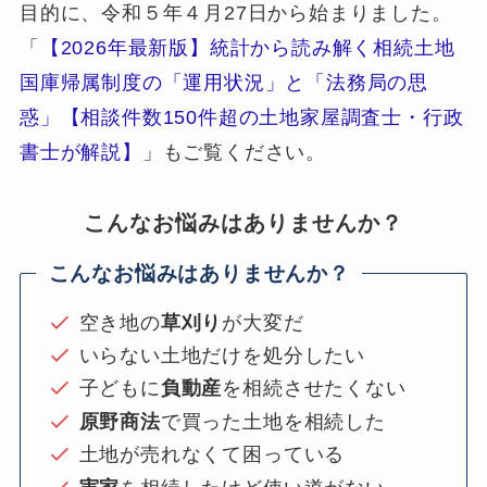
目的に、令和５年４月27日から始まりました。
「
【2026年最新版】統計から読み解く相続土地
国庫帰属制度の「運用状況」と「法務局の思
惑」【相談件数150件超の土地家屋調査士・行政
書士が解説】
」もご覧ください。
こんなお悩みはありませんか？
こんなお悩みはありませんか？
空き地の
草刈り
が大変だ
いらない土地だけを処分したい
子どもに
負動産
を相続させたくない
原野商法
で買った土地を相続した
土地が売れなくて困っている