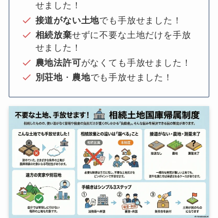
せました！
接道がない土地
でも手放せました！
相続放棄
せずに不要な土地だけを手放
せました！
農地法許可
がなくても手放せました！
別荘地
・
農地
でも手放せました！