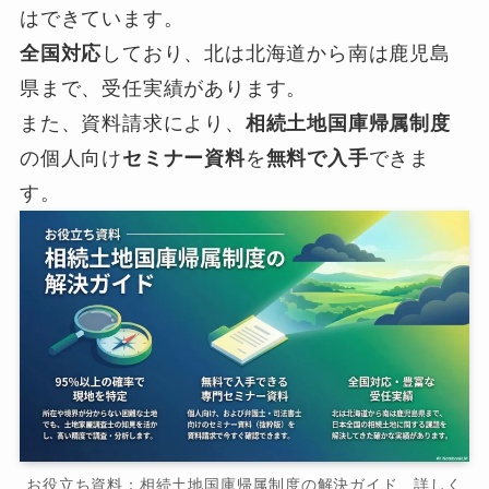
はできています。
全国対応
しており、北は北海道から南は鹿児島
県まで、受任実績があります。
また、資料請求により、
相続土地国庫帰属制度
の個人向け
セミナー資料
を
無料で入手
できま
す。
お役立ち資料：相続土地国庫帰属制度の解決ガイド 詳しく