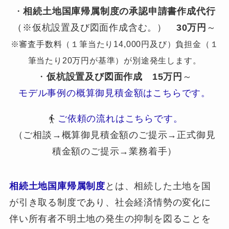
・
相続土地国庫帰属制度の承認申請書作成代行
（※仮杭設置及び図面作成含む。）
30万円
～
※審査手数料（１筆当たり14,000円及び）負担金（１
筆当たり20万円が基準）が別途発生します。
・
仮杭設置及び図面作成
15万円
～
モデル事例の概算御見積金額はこちらです。
ご依頼の流れはこちらです。
（ご相談→概算御見積金額のご提示→正式御見
積金額のご提示→業務着手）
相続土地国庫帰属制度
とは、相続した土地を国
が引き取る制度であり、社会経済情勢の変化に
伴い所有者不明土地の発生の抑制を図ることを