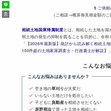
ご依頼
（ご相談→概算御見積金額のご
相続土地国庫帰属制度
とは、相続した土地を国
明土地の発生の抑制を図ることを目的に、令和
「
【2026年最新版】統計から読み解く相続土
150件超の土地家屋調査士・行政書士が解説】
こんなお
こんなお悩みはありませんか？
空き地の
草刈り
が大変だ
いらない土地だけを処分したい
子どもに
負動産
を相続させたくない
原野商法
で買った土地を相続した