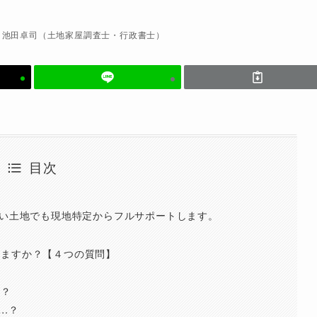
池田卓司（土地家屋調査士・行政書士）
目次
ない土地でも現地特定からフルサポートします。
せますか？【４つの質問】
ら？
…？