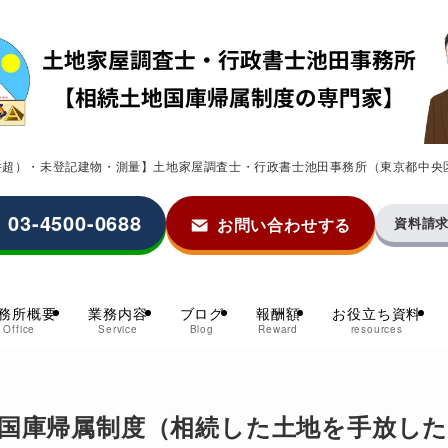
0件超）・未登記建物・測量】土地家屋調査士・行政書士池田事務所（東京都中央
03-4500-0688
お問い合わせする
資料請
務所概要
業務内容
ブログ
報酬額
お役立ち資料
Office
Service
Blog
Reward
resources
国庫帰属制度（相続した土地を手放し