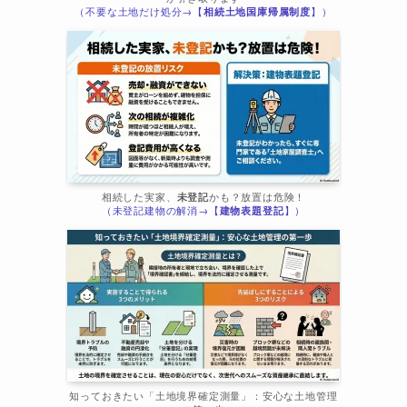
（不要な土地だけ処分→【
相続土地国庫帰属制度
】）
相続した実家、
未登記
かも？放置は危険！
（未登記建物の解消→【
建物表題登記
】）
知っておきたい「土地境界確定測量」：安心な土地管理