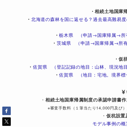
・相続土地国庫
・
北海道の森林を国に返せる？過去最高難易度
・
栃木県 （申請→国庫帰属→所
・
茨城県 （申請→国庫帰属→所
・仮
・
佐賀県 （登記記録の地目：山林、現況地
・
佐賀県 （地目：宅地。境界標
・
相続土地国庫帰属制度の承認申請書作
※審査手数料（１筆当たり14,000円及
・
仮杭設置
モデル事例の概