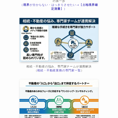
の第一歩
（
境界
が分からない・はっきりさせたい→【
土地境界確
ま
定測量
】）
相続・不動産の悩み、専門家チームが連携解決
（
相続・不動産業務の専門家一覧
）