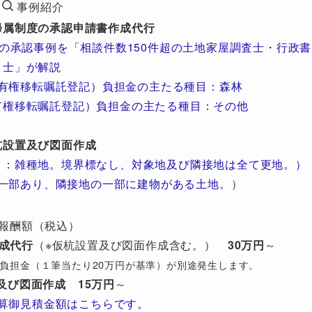
事例紹介
帰属制度の承認申請書作成代行
の承認事例を「相談件数150件超の土地家屋調査士・行政書
士」が解説
有権移転嘱託登記）負担金の主たる種目：森林
有権移転嘱託登記）負担金の主たる種目：その他
杭設置及び図面作成
目：雑種地。境界標なし、対象地及び隣接地は全て更地。）
一部あり、隣接地の一部に建物がある土地。
）
報酬額（税込）
成代行
（※仮杭設置及び図面作成含む。）
30万円
～
び）負担金（１筆当たり20万円が基準）が別途発生します。
及び図面作成
15万円
～
算御見積金額はこちらです。