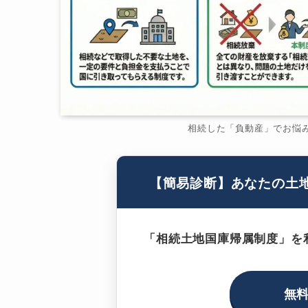
相続した「負動産」でお悩
【簡易診断】あなたの土
「相続土地国庫帰属制度」を
無